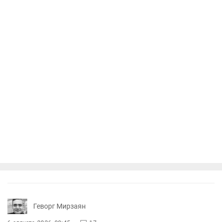
Геворг Мирзаян