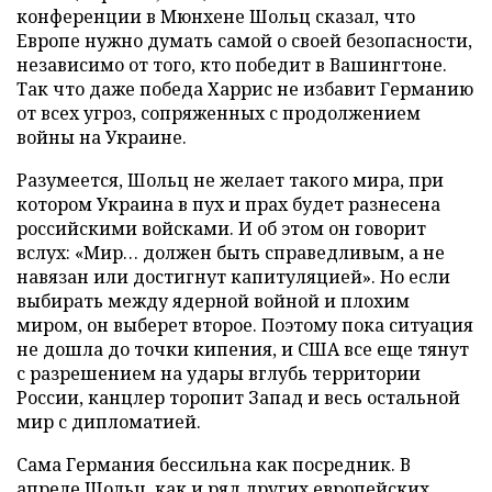
конференции в Мюнхене Шольц сказал, что
Европе нужно думать самой о своей безопасности,
независимо от того, кто победит в Вашингтоне.
Так что даже победа Харрис не избавит Германию
от всех угроз, сопряженных с продолжением
войны на Украине.
Разумеется, Шольц не желает такого мира, при
котором Украина в пух и прах будет разнесена
российскими войсками. И об этом он говорит
вслух: «Мир… должен быть справедливым, а не
навязан или достигнут капитуляцией». Но если
выбирать между ядерной войной и плохим
миром, он выберет второе. Поэтому пока ситуация
не дошла до точки кипения, и США все еще тянут
с разрешением на удары вглубь территории
России, канцлер торопит Запад и весь остальной
мир с дипломатией.
Сама Германия бессильна как посредник. В
апреле Шольц, как и ряд других европейских