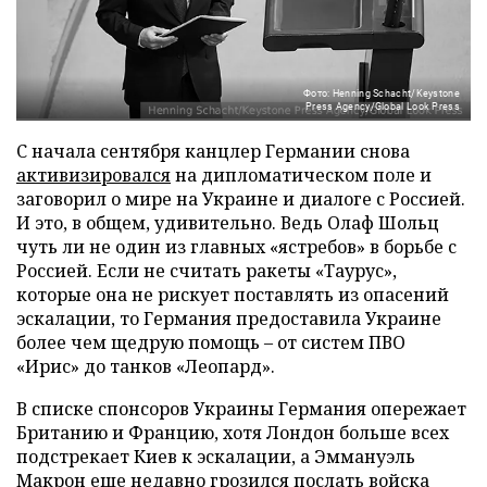
Фото: Henning Schacht/Keystone
Press Agency/Global Look Press
С начала сентября канцлер Германии снова
активизировался
на дипломатическом поле и
заговорил о мире на Украине и диалоге с Россией.
И это, в общем, удивительно. Ведь Олаф Шольц
чуть ли не один из главных «ястребов» в борьбе с
Россией. Если не считать ракеты «Таурус»,
которые она не рискует поставлять из опасений
эскалации, то Германия предоставила Украине
более чем щедрую помощь – от систем ПВО
«Ирис» до танков «Леопард».
В списке спонсоров Украины Германия опережает
Британию и Францию, хотя Лондон больше всех
подстрекает Киев к эскалации, а Эммануэль
Макрон еще недавно грозился послать войска