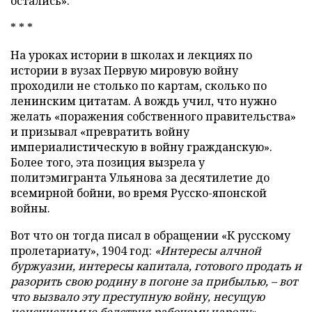
остались».
* * *
На уроках истории в школах и лекциях по
истории в вузах Первую мировую войну
проходили не столько по картам, сколько по
ленинским цитатам. А вождь учил, что нужно
желать «поражения собственного правительства»
и призывал «превратить войну
империалистическую в войну гражданскую».
Более того, эта позиция вызрела у
политэмигранта Ульянова за десятилетие до
всемирной бойни, во время Русско-японской
войны.
Вот что он тогда писал в обращении «К русскому
пролетариату», 1904 год:
«Интересы алчной
буржуазии, интересы капитала, готового продать и
разорить свою родину в погоне за прибылью, – вот
что вызвало эту преступную войну, несущую
неисчислимые бедствия рабочему народу».