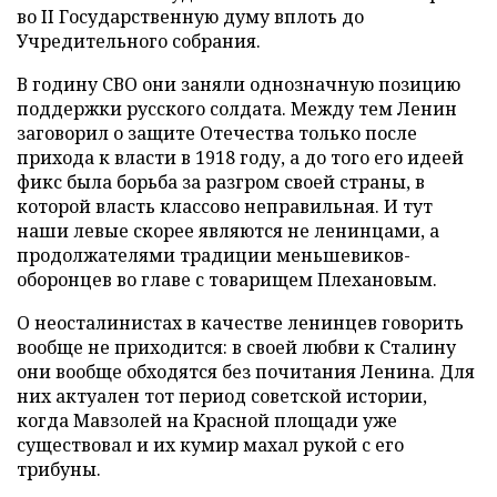
во II Государственную думу вплоть до
Учредительного собрания.
В годину СВО они заняли однозначную позицию
поддержки русского солдата. Между тем Ленин
заговорил о защите Отечества только после
прихода к власти в 1918 году, а до того его идеей
фикс была борьба за разгром своей страны, в
которой власть классово неправильная. И тут
наши левые скорее являются не ленинцами, а
продолжателями традиции меньшевиков-
оборонцев во главе с товарищем Плехановым.
О неосталинистах в качестве ленинцев говорить
вообще не приходится: в своей любви к Сталину
они вообще обходятся без почитания Ленина. Для
них актуален тот период советской истории,
когда Мавзолей на Красной площади уже
существовал и их кумир махал рукой с его
трибуны.