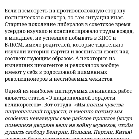
Если посмотреть на противоположную сторону
политического спектра, то там ситуация иная.
Старшее поколение либералов в советское время
усердно изучало и конспектировало труды вождя,
а младшее, не успевшее побывать в КПСС и
ВЛКСМ, имело родителей, которые тщательно
изучали историю партии и воспитали своих чад
соответствующим образом. А некоторые из
нынешних иноагентов и релокантов вообще
имеют у себя в родословной пламенных
революционеров и несгибаемых чекистов.
Одной из наиболее цитируемых ленинских работ
является статья «О национальной гордости
великороссов». Вот оттуда:
«Мы полны чувства
национальной гордости, и именно потому мы
особенно ненавидим свое рабское прошлое (когда
помещики дворяне вели на войну мужиков, чтобы
душить свободу Венгрии, Польши, Персии, Китая)
и свое рабское настоящее, когда те же помещики,