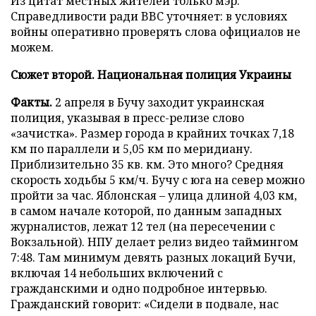
Из цитат местных жителей только мэр.
Справедливости ради BBC уточняет: в условиях
войны оперативно проверять слова официалов не
можем.
Сюжет второй. Национальная полиция Украины
Факты.
2 апреля в Бучу заходит украинская
полиция, указывая в пресс-релизе слово
«зачистка». Размер города в крайних точках 7,18
км по параллели и 5,05 км по меридиану.
Приблизительно 35 кв. км. Это много? Средняя
скорость ходьбы 5 км/ч. Бучу с юга на север можно
пройти за час. Яблонская – улица длиной 4,03 км,
в самом начале которой, по данным западных
журналистов, лежат 12 тел (на пересечении с
Вокзальной). НПУ делает релиз видео таймингом
7:48. Там минимум девять разных локаций Бучи,
включая 14 небольших включений с
гражданскими и одно подробное интервью.
Гражданский говорит: «Сидели в подвале, нас