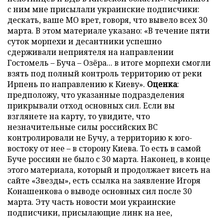
с ним мне присылали украинские подписчики:
дескать, ваше МО врет, говоря, что вывело всех 30
марта. В этом материале указано: «В течение пяти
суток морпехи и десантники успешно
сдерживали неприятеля на направлении
Гостомель – Буча – Озёра... в итоге морпехи смогли
взять под полный контроль территорию от реки
Ирпень по направлению к Киеву».
Оценка
:
предположу, что указанные подразделения
прикрывали отход основных сил. Если вы
взглянете на карту, то увидите, что
незначительные силы российских ВС
контролировали не Бучу, а территорию к юго-
востоку от нее – в сторону Киева. То есть в самой
Буче россиян не было с 30 марта. Наконец, в конце
этого материала, который и продолжает висеть на
сайте «Звезды», есть ссылка на заявление Игоря
Конашенкова о выводе основных сил после 30
марта. Эту часть новости мои украинские
подписчики, присылающие линк на нее,