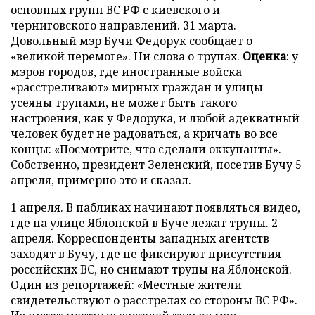
основных групп ВС РФ с киевского и
черниговского направлений. 31 марта.
Довольный мэр Бучи Федорук сообщает о
«великой перемоге». Ни слова о трупах.
Оценка
: у
мэров городов, где иностранные войска
«расстреливают» мирных граждан и улицы
усеяны трупами, не может быть такого
настроения, как у Федорука, и любой адекватный
человек будет не радоваться, а кричать во все
концы: «Посмотрите, что сделали оккупанты».
Собственно, президент Зеленский, посетив Бучу 5
апреля, примерно это и сказал.
1 апреля. В пабликах начинают появляться видео,
где на улице Яблонской в Буче лежат трупы. 2
апреля. Корреспонденты западных агентств
заходят в Бучу, где не фиксируют присутствия
российских ВС, но снимают трупы на Яблонской.
Один из репортажей: «Местные жители
свидетельствуют о расстрелах со стороны ВС РФ».