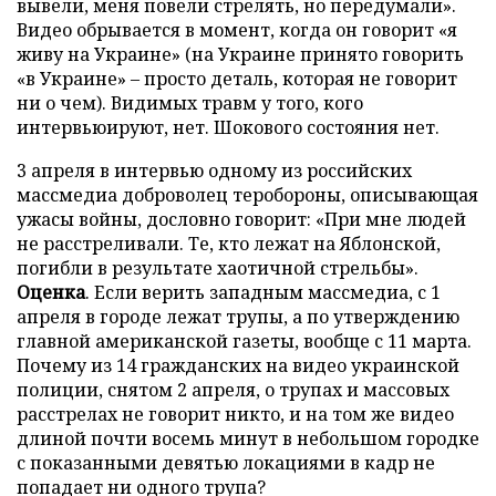
вывели, меня повели стрелять, но передумали».
Видео обрывается в момент, когда он говорит «я
живу на Украине» (на Украине принято говорить
«в Украине» – просто деталь, которая не говорит
ни о чем). Видимых травм у того, кого
интервьюируют, нет. Шокового состояния нет.
3 апреля в интервью одному из российских
массмедиа доброволец теробороны, описывающая
ужасы войны, дословно говорит: «При мне людей
не расстреливали. Те, кто лежат на Яблонской,
погибли в результате хаотичной стрельбы».
Оценка
. Если верить западным массмедиа, с 1
апреля в городе лежат трупы, а по утверждению
главной американской газеты, вообще с 11 марта.
Почему из 14 гражданских на видео украинской
полиции, снятом 2 апреля, о трупах и массовых
расстрелах не говорит никто, и на том же видео
длиной почти восемь минут в небольшом городке
с показанными девятью локациями в кадр не
попадает ни одного трупа?