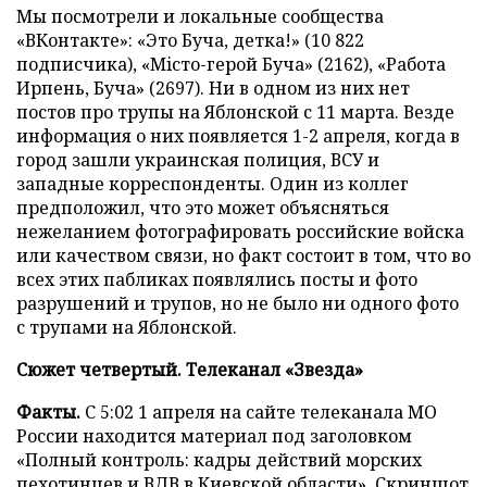
Мы посмотрели и локальные сообщества
«ВКонтакте»: «Это Буча, детка!» (10 822
подписчика), «Мiсто-герой Буча» (2162), «Работа
Ирпень, Буча» (2697). Ни в одном из них нет
постов про трупы на Яблонской с 11 марта. Везде
информация о них появляется 1-2 апреля, когда в
город зашли украинская полиция, ВСУ и
западные корреспонденты. Один из коллег
предположил, что это может объясняться
нежеланием фотографировать российские войска
или качеством связи, но факт состоит в том, что во
всех этих пабликах появлялись посты и фото
разрушений и трупов, но не было ни одного фото
с трупами на Яблонской.
Сюжет четвертый. Телеканал «Звезда»
Факты.
С 5:02 1 апреля на сайте телеканала МО
России находится материал под заголовком
«Полный контроль: кадры действий морских
пехотинцев и ВДВ в Киевской области». Скриншот