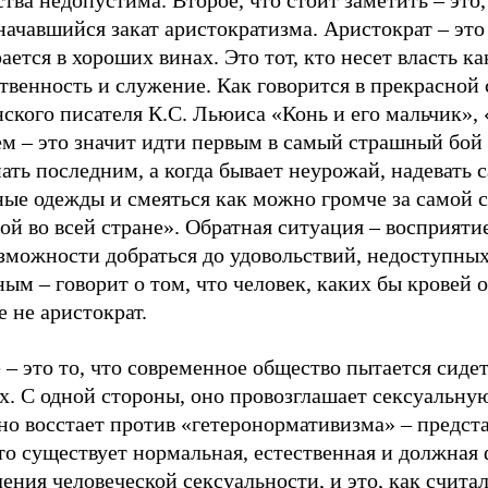
тва недопустима. Второе, что стоит заметить – это,
начавшийся закат аристократизма. Аристократ – это 
ается в хороших винах. Это тот, кто несет власть ка
твенность и служение. Как говорится в прекрасной 
ского писателя К.С. Льюиса «Конь и его мальчик»,
ем – это значит идти первым в самый страшный бой
ать последним, а когда бывает неурожай, надевать 
ные одежды и смеяться как можно громче за самой 
ой во всей стране». Обратная ситуация – восприяти
озможности добраться до удовольствий, недоступны
ым – говорит о том, что человек, каких бы кровей о
 не аристократ.
 – это то, что современное общество пытается сидет
х. С одной стороны, оно провозглашает сексуальну
но восстает против «гетеронормативизма» – предст
то существует нормальная, естественная и должная
ения человеческой сексуальности, и это, как считал