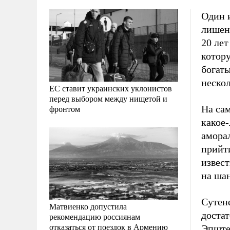
Один 
лишен 
20 лет
котор
богат
неско
ЕС ставит украинских уклонистов
перед выбором между нищетой и
На са
фронтом
какое-
аморал
прийти
извес
на ша
Сутен
Матвиенко допустила
доста
рекомендацию россиянам
отказаться от поездок в Армению
Эпште