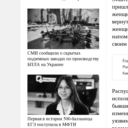
пришло
женщи
вернут
женщи
напомн
своим 
СМИ сообщили о скрытых
подземных заводах по производству
БПЛА на Украине
Распущ
исполь
бывший
измени
Первая в истории 500-балльница
уязвим
ЕГЭ поступила в МФТИ