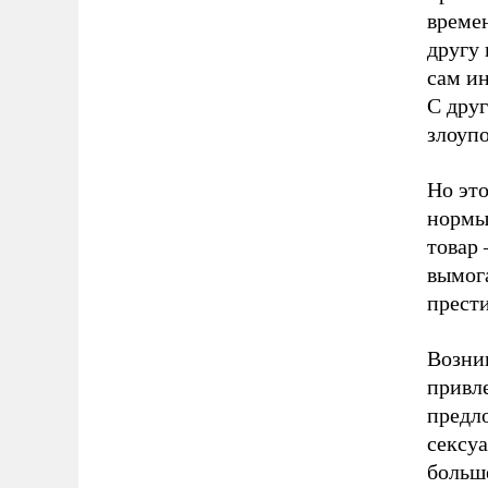
времен
другу 
сам ин
С дру
злоуп
Но это
нормы,
товар
вымога
прест
Возник
привле
предл
сексу
больш