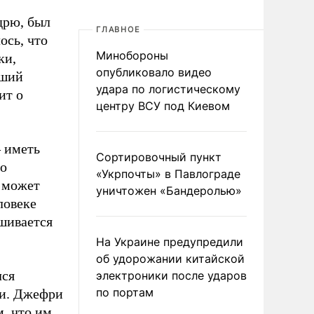
дрю, был
ГЛАВНОЕ
ось, что
Минобороны
ки,
опубликовало видео
вший
удара по логистическому
ит о
центру ВСУ под Киевом
– иметь
Сортировочный пункт
то
«Укрпочты» в Павлограде
, может
уничтожен «Бандеролью»
ловеке
ашивается
На Украине предупредили
об удорожании китайской
лся
электроники после ударов
по портам
ми. Джефри
, что им