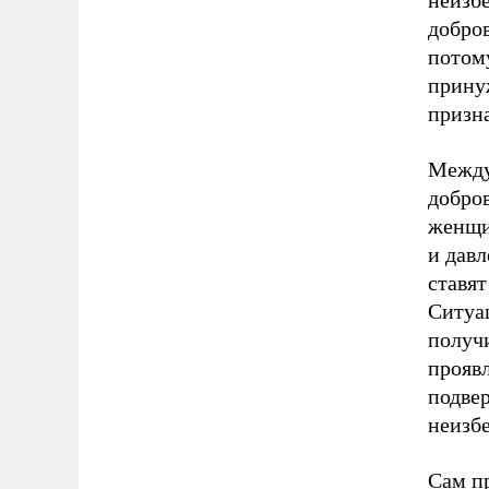
неизбе
добро
потом
прину
призна
Между
добров
женщи
и давл
ставя
Ситуац
получи
прояв
подве
неизб
Сам пр