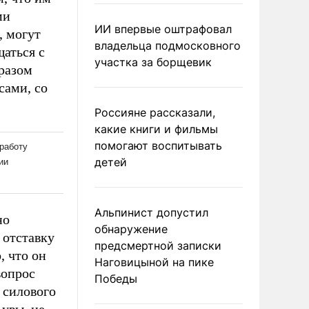
ми
ИИ впервые оштрафовал
, могут
владельца подмосковного
щаться с
участка за борщевик
разом
сами, со
Россияне рассказали,
какие книги и фильмы
помогают воспитывать
детей
Альпинист допустил
но
обнаружение
 отставку
предсмертной записки
, что он
Наговицыной на пике
вопрос
Победы
 силового