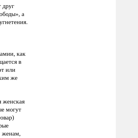
т друг
ободы», а
угнетения.
амии, как
щается в
ют или
аким же
я женская
ые могут
овар)
рые
м женам,