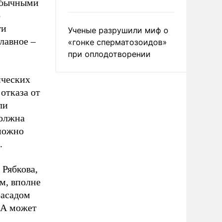
 обычными
о
ги
Ученые разрушили миф о
лавное –
«гонке сперматозоидов»
при оплодотворении
ических
отказа от
ли
должна
 можно
х.
 Рябкова,
м, вполне
фасадом
 А может