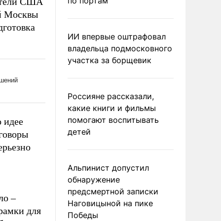
по портам
вители США
ий Москвы
дготовка
ИИ впервые оштрафовал
владельца подмосковного
участка за борщевик
Россияне рассказали,
какие книги и фильмы
помогают воспитывать
о идее
детей
еговоры
ерьезно
Альпинист допустил
обнаружение
предсмертной записки
ло –
Наговицыной на пике
рамки для
Победы