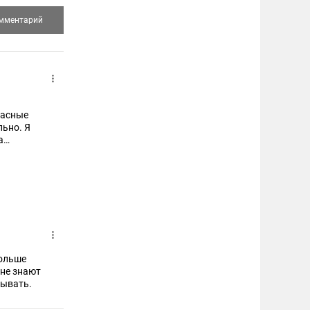
расные
льно. Я
а
 будет
ей мы
больше
 не знают
тывать.