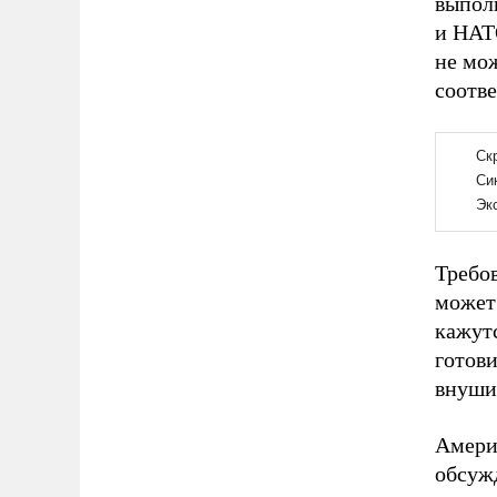
выпол
и НАТ
не мо
соотв
Требов
может 
кажутс
готови
внушит
Амери
обсуж