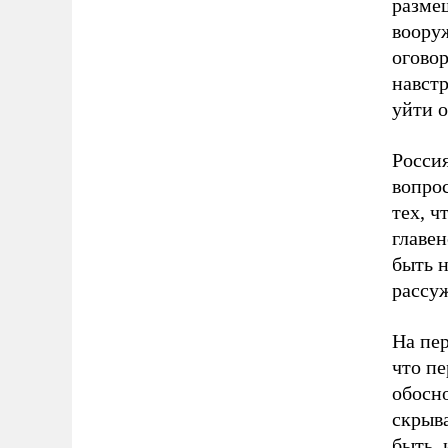
разме
вооруж
огово
навстр
уйти 
Росси
вопрос
тех, ч
главен
быть н
рассу
На пер
что п
обосно
скрыва
быть, 