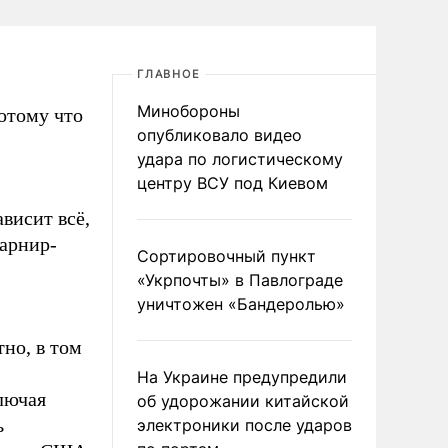
ГЛАВНОЕ
Минобороны
отому что
опубликовало видео
удара по логистическому
центру ВСУ под Киевом
висит всё,
гарнир-
Сортировочный пункт
«Укрпочты» в Павлограде
уничтожен «Бандеролью»
но, в том
На Украине предупредили
лючая
об удорожании китайской
ь
электроники после ударов