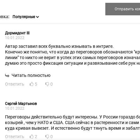
овка:
Дормидонт III
10.01.2022
Автар заставил всех буквально изнывать в интриге.
Конечно же понятно, что когда до переговоров обозначаются "к
линии" то никто не верит в успех этих самых переговоров изнача
думаю это просто фиксация ситуации и развязывание себе рук н
непопулярные но вынужденные действия. А потом всегда можно
сказать, что по-хорошему мы решать предлагали. Перед истори
Читать полностью
чисты. Правда историю пишут победители.
Ответить
5
0
Сергей Мартынов
10.01.2022
Переговоры действительно будут интересны. У России гораздо 
козырей , чем у НАТО и США. США сейчас в растеренности и сами
куда кривая вывезет. И естественно будут тянуть время и забал
Ответить
2
0