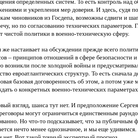
щения определенных систем. То есть контроль над
ениями и укрепления мер доверия. И здесь, судя п
ркам чиновников из Госдепа, возможны сдвиги и ша
ечу, но по согласованию технических параметров. Г
от чистой политики в военно-техническую сферу.
я же настаивает на обсуждении прежде всего полит
ов – принципов отношений в сфере безопасности и 
то возникли после холодной войны и предусматрива
ство евроатлантических структур. То есть сначала 
овая базовая договоренность об этом, а потом уже
ждать о конкретных военно-технических параметра
вый взгляд, шанса тут нет. И предположение Сергея
ереговоры могут ограничиться единственным раундо
ванно. Но что-то подсказывает, что за публичным 
ется нечто менее однозначное, и мы еще удивимся.
и нет. Вот такой точный экспертный прогноз.