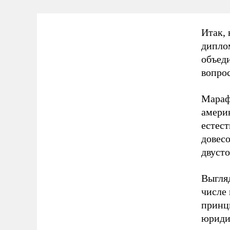
Итак, 
дипло
объеди
вопро
Марафо
америк
естест
довес
двуст
Выгляд
числе 
принц
юриди