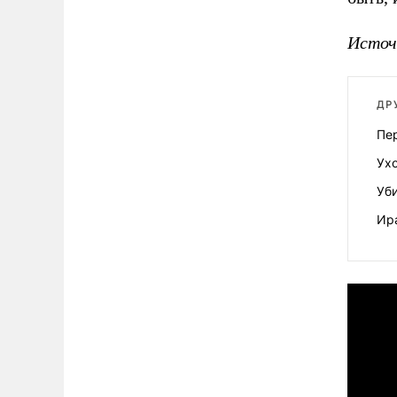
Источ
ДР
Пе
Ух
Уб
Ир