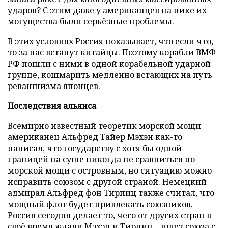
ударов? С этим даже у американцев на пике их
могущества были серьёзные проблемы.
В этих условиях Россия показывает, что если что,
то за нас встанут китайцы. Поэтому корабли ВМФ
РФ пошли с ними в одной корабельной ударной
группе, кошмарить медленно встающих на путь
реваншизма японцев.
Последствия альянса
Всемирно известный теоретик морской мощи
американец Альфред Тайер Мэхэн как-то
написал, что государству с хотя бы одной
границей на суше никогда не сравниться по
морской мощи с островным, но ситуацию можно
исправить союзом с другой страной. Немецкий
адмирал Альфред фон Тирпиц также считал, что
мощный флот будет привлекать союзников.
Россия сегодня делает то, чего от других стран в
своё время ждали Мэхэн и Тирпиц – ищет союза с