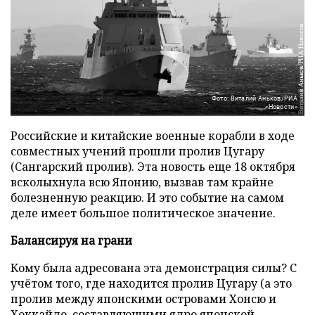
Фото: Виталий Аньков/РИА
«Новости»
Российские и китайские военные корабли в ходе
совместных учений прошли пролив Цугару
(Сангарский пролив). Эта новость еще 18 октября
всколыхнула всю Японию, вызвав там крайне
болезненную реакцию. И это событие на самом
деле имеет большое политическое значение.
Балансируя на грани
Кому была адресована эта демонстрация силы? С
учётом того, где находится пролив Цугару (а это
пролив между японскими островами Хонсю и
Хоккайдо, составляющими ядро японской