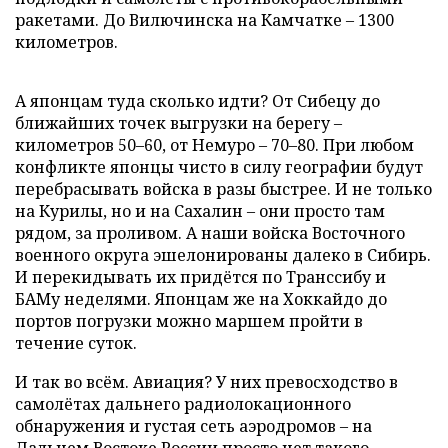
ракетами. До Вилючинска на Камчатке – 1300
километров.
А японцам туда сколько идти? От Сибецу до
ближайших точек выгрузки на берегу –
километров 50–60, от Немуро – 70–80. При любом
конфликте японцы чисто в силу географии будут
перебрасывать войска в разы быстрее. И не только
на Курилы, но и на Сахалин – они просто там
рядом, за проливом. А наши войска Восточного
военного округа эшелонированы далеко в Сибирь.
И перекидывать их придётся по Транссибу и
БАМу неделями. Японцам же на Хоккайдо до
портов погрузки можно маршем пройти в
течение суток.
И так во всём. Авиация? У них превосходство в
самолётах дальнего радиолокационного
обнаружения и густая сеть аэродромов – на
Дальнем Востоке России просто нет такого