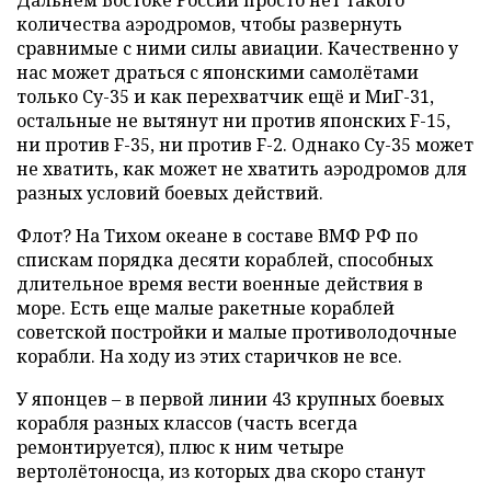
количества аэродромов, чтобы развернуть
сравнимые с ними силы авиации. Качественно у
нас может драться с японскими самолётами
только Су-35 и как перехватчик ещё и МиГ-31,
остальные не вытянут ни против японских F-15,
ни против F-35, ни против F-2. Однако Су-35 может
не хватить, как может не хватить аэродромов для
разных условий боевых действий.
Флот? На Тихом океане в составе ВМФ РФ по
спискам порядка десяти кораблей, способных
длительное время вести военные действия в
море. Есть еще малые ракетные кораблей
советской постройки и малые противолодочные
корабли. На ходу из этих старичков не все.
У японцев – в первой линии 43 крупных боевых
корабля разных классов (часть всегда
ремонтируется), плюс к ним четыре
вертолётоносца, из которых два скоро станут