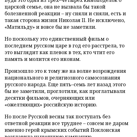
Будь это одна из трех–четырех киноподелок о
царской семье, она не вызвала бы такой
болезненной реакции – ну сняли и сняли, есть и
такая сторона жизни Николая II. Не исключено,
«Матильду» и вовсе бы не заметили.
Но поскольку это единственный фильм о
последнем русском царе в год его расстрела, то
это выглядит как плевок в тех, кто чтит его
память и молится его иконам.
Произошло это к тому же на волне возрождения
национального и религиозного самосознания
русского народа. Еще пять–семь лет назад этого
бы не заметили, проглотили, как проглатывали
десятки фильмов, очерняющих или
«ожелтяющих» российскую историю.
Но после Русской весны так поступать без
ответной реакции все труднее – совсем не даром
именно герой крымских событий Поклонская
возглавила нынешнюю кампанию.