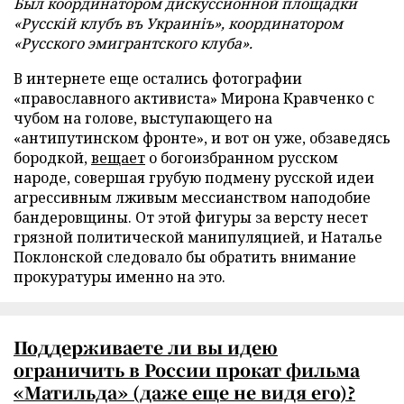
Был координатором дискуссионной площадки
«Русскій клубъ въ Украинiъ», координатором
«Русского эмигрантского клуба».
В интернете еще остались фотографии
«православного активиста» Мирона Кравченко с
чубом на голове, выступающего на
«антипутинском фронте», и вот он уже, обзаведясь
бородкой,
вещает
о богоизбранном русском
народе, совершая грубую подмену русской идеи
агрессивным лживым мессианством наподобие
бандеровщины. От этой фигуры за версту несет
грязной политической манипуляцией, и Наталье
Поклонской следовало бы обратить внимание
прокуратуры именно на это.
Поддерживаете ли вы идею
ограничить в России прокат фильма
«Матильда» (даже еще не видя его)?