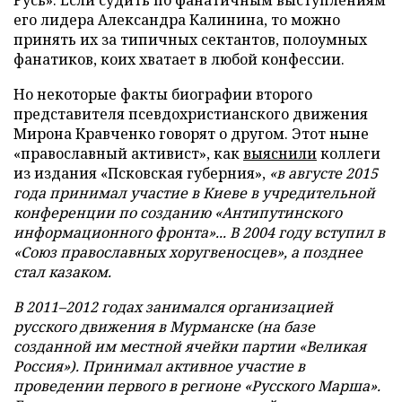
Русь». Если судить по фанатичным выступлениям
его лидера Александра Калинина, то можно
принять их за типичных сектантов, полоумных
фанатиков, коих хватает в любой конфессии.
Но некоторые факты биографии второго
представителя псевдохристианского движения
Мирона Кравченко говорят о другом. Этот ныне
«православный активист», как
выяснили
коллеги
из издания «Псковская губерния»,
«в августе 2015
года принимал участие в Киеве в учредительной
конференции по созданию «Антипутинского
информационного фронта»... В 2004 году вступил в
«Союз православных хоругвеносцев», а позднее
стал казаком.
В 2011–2012 годах занимался организацией
русского движения в Мурманске (на базе
созданной им местной ячейки партии «Великая
Россия»). Принимал активное участие в
проведении первого в регионе «Русского Марша».