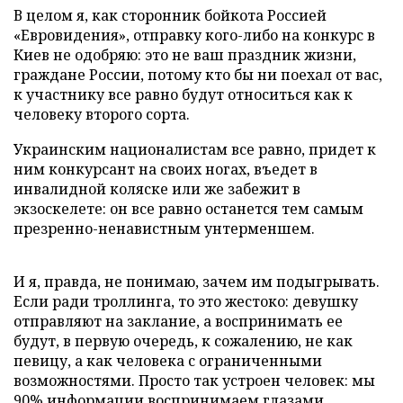
В целом я, как сторонник бойкота Россией
«Евровидения», отправку кого-либо на конкурс в
Киев не одобряю: это не ваш праздник жизни,
граждане России, потому кто бы ни поехал от вас,
к участнику все равно будут относиться как к
человеку второго сорта.
Украинским националистам все равно, придет к
ним конкурсант на своих ногах, въедет в
инвалидной коляске или же забежит в
экзоскелете: он все равно останется тем самым
презренно-ненавистным унтерменшем.
И я, правда, не понимаю, зачем им подыгрывать.
Если ради троллинга, то это жестоко: девушку
отправляют на заклание, а воспринимать ее
будут, в первую очередь, к сожалению, не как
певицу, а как человека с ограниченными
возможностями. Просто так устроен человек: мы
90% информации воспринимаем глазами.