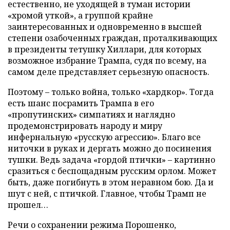
естественно, не уходящей в туман истории
«хромой уткой», а группой крайне
заинтересованных и одновременно в высшей
степени озабоченных граждан, проталкивающих
в президенты тетушку Хиллари, для которых
возможное избрание Трампа, судя по всему, на
самом деле представляет серьезную опасность.
Поэтому – только война, только «хардкор». Тогда
есть шанс посрамить Трампа в его
«пропутинских» симпатиях и наглядно
продемонстрировать народу и миру
инфернальную «русскую агрессию». Благо все
ниточки в руках и дергать можно до посинения
тушки. Ведь задача «гордой птички» – картинно
сразиться с беспощадным русским орлом. Может
быть, даже погибнуть в этом неравном бою. Да и
шут с ней, с птичкой. Главное, чтобы Трамп не
прошел…
Речи о сохранении режима Порошенко,