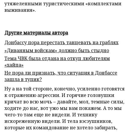
утяжеленными туристическими «комплектами
выживания».
Другие материалы автора
Донбассу пора перестать танцевать на граблях
«Диванным войскам» должно быть стыдно
Тема ЧВК была отдана на откуп любителям
«хайпа»
Не пора ли признать, что ситуация в Донбассе
зашла в тупик?
Ну а на той стороне, конечно, усиленно готовятся
к отражению агрессии. И горячие головушки
кричат во всю мочь – давайте, мол, темные силы,
ходите до нас, вот ужо мы вам покажем. А то мы
чего-то там еще не видели. И технику
искореженную видели. И тела вэсэушников,
которые их командование не хотело забирать,