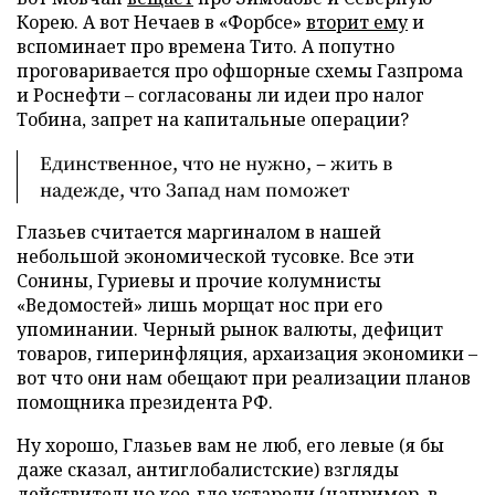
Корею. А вот Нечаев в «Форбсе»
вторит ему
и
вспоминает про времена Тито. А попутно
проговаривается про офшорные схемы Газпрома
и Роснефти – согласованы ли идеи про налог
Тобина, запрет на капитальные операции?
Единственное, что не нужно, – жить в
надежде, что Запад нам поможет
Глазьев считается маргиналом в нашей
небольшой экономической тусовке. Все эти
Сонины, Гуриевы и прочие колумнисты
«Ведомостей» лишь морщат нос при его
упоминании. Черный рынок валюты, дефицит
товаров, гиперинфляция, архаизация экономики –
вот что они нам обещают при реализации планов
помощника президента РФ.
Ну хорошо, Глазьев вам не люб, его левые (я бы
даже сказал, антиглобалистские) взгляды
действительно кое-где устарели (например, в