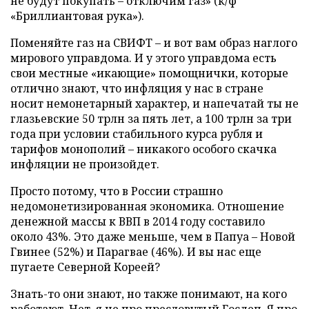
не будут покупать – отключим газ» (к/ф
«Бриллиантовая рука»).
Поменяйте газ на СВИФТ – и вот вам образ наглого
мирового управдома. И у этого управдома есть
свои местные «икающие» помощнички, которые
отлично знают, что инфляция у нас в стране
носит немонетарный характер, и напечатай ты не
глазьевские 50 трлн за пять лет, а 100 трлн за три
года при условии стабильного курса рубля и
тарифов монополий – никакого особого скачка
инфляции не произойдет.
Просто потому, что в России страшно
недомонетизированная экономика. Отношение
денежной массы к ВВП в 2014 году составило
около 43%. Это даже меньше, чем в Папуа – Новой
Гвинее (52%) и Парагвае (46%). И вы нас еще
пугаете Северной Кореей?
Знать-то они знают, но также понимают, на кого