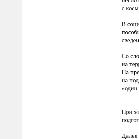
несоо
с косм
В соци
пособ
сведен
Со сл
на те
На пр
на по
«один 
При э
подго
Далее