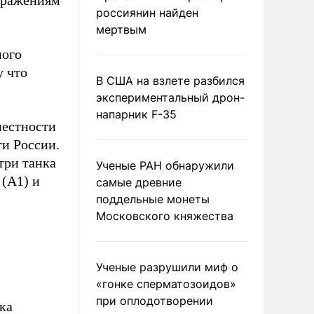
бражениям
россиянин найден
мертвым
ного
у что
В США на взлете разбился
экспериментальный дрон-
напарник F-35
местности
ти России.
три танка
Ученые РАН обнаружили
(А1) и
самые древние
поддельные монеты
Московского княжества
Ученые разрушили миф о
«гонке сперматозоидов»
при оплодотворении
ка