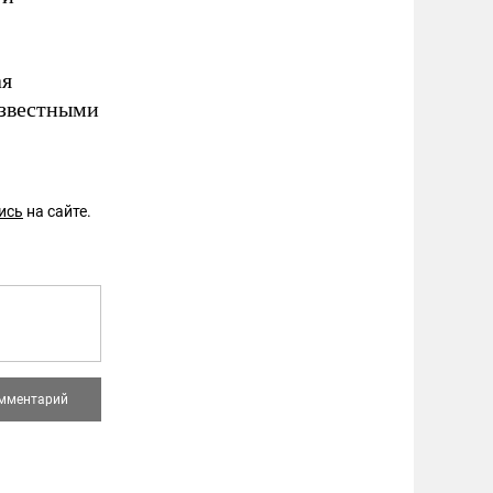
ая
известными
ись
на сайте.