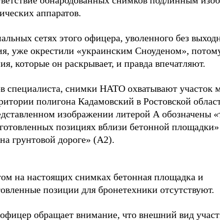
тветствие обнародованных снимков подлинным изо
ических аппаратов.
альных сетях этого офицера, уволенного без выход
ия, уже окрестили «украинским Сноуденом», потом
ия, которые он раскрывает, и правда впечатляют.
ов специалиста, снимки НАТО охватывают участок 
рритории полигона Кадамовский в Ростовской облас
едставленном изображении литерой А обозначены «
дготовленных позициях вблизи бетонной площадки» 
на грунтовой дороге» (А2).
том на настоящих снимках бетонная площадка и
товленные позиции для бронетехники отсутствуют.
 офицер обращает внимание, что внешний вид участ