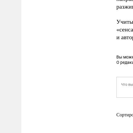
разжи
Учиты
«сенс
и авт
Вы може
О редак
Сортир