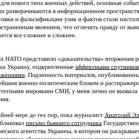
 для нового типа военных действий, основные собы
ых разворачиваются в информационном пространств
совки и фальсификации улик и фактов стали настол
остраненным явлением, что отличить правду от вым
ится все сложнее и сложнее.
ях НАТО представило «доказательства» вторжения 
 на Украину, подкрепленные
эффектными спутнико
ажениями
. Подлинность материалов, опубликованн
ейшим военно-политическим блоком и растиражир
итетными мировыми СМИ, у меня лично не вызвала 
ния.
айней мере до тех пор, пока журналист
Анатолий Э
убликовал
письмо бывшего сотрудника
Государствен
еского агентства Украины, в котором он раскрывае