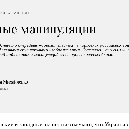
:30
•
МНЕНИЕ
ые манипуляции
дставило очередные «доказательства» вторжения российских войс
фектными спутниковыми изображениями. Оказалось, что снимки 
чай подтасовок и манипуляций со стороны военного блока.
а Михайленко
алист
нские и западные эксперты отмечают, что Украина 