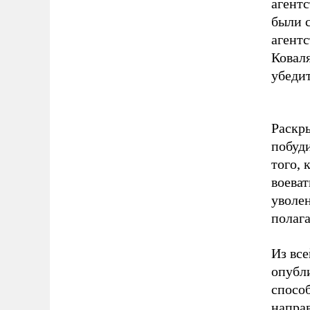
агент
были 
агент
Ковал
убеди
Раскр
побуд
того, 
воеват
уволе
полаг
Из все
опубл
спосо
напра