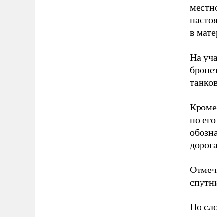
местн
насто
в мат
На уч
броне
танков
Кроме 
по его
обозна
дорога
Отмеча
спутн
По сл