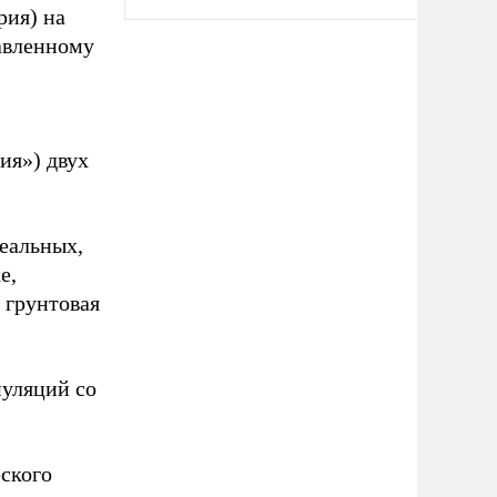
рия) на
авленному
ия») двух
реальных,
е,
 грунтовая
пуляций со
ского