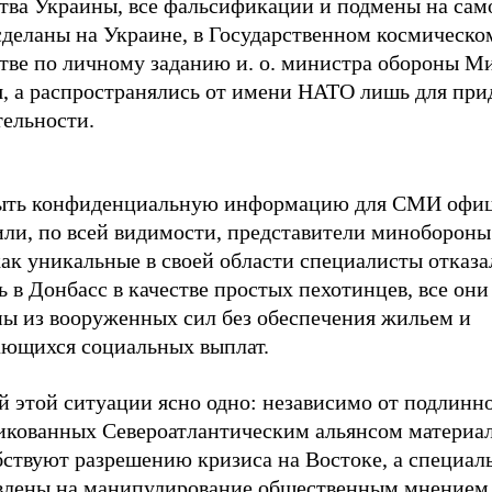
ства Украины, все фальсификации и подмены на сам
сделаны на Украине, в Государственном космическо
стве по личному заданию и. о. министра обороны М
я, а распространялись от имени НАТО лишь для при
тельности.
ыть конфиденциальную информацию для СМИ офи
или, по всей видимости, представители минобороны
как уникальные в своей области специалисты отказа
ь в Донбасс в качестве простых пехотинцев, все он
ны из вооруженных сил без обеспечения жильем и
ающихся социальных выплат.
й этой ситуации ясно одно: независимо от подлинн
икованных Североатлантическим альянсом материал
бствуют разрешению кризиса на Востоке, а специал
влены на манипулирование общественным мнением