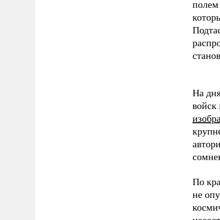
полем
котор
Подта
распр
станов
На дн
войск
изобр
крупн
автор
сомне
По кр
не оп
космич