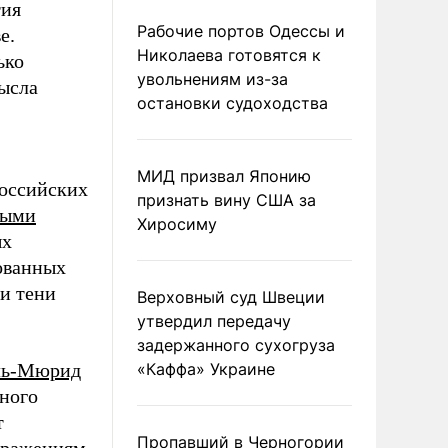
тия
Рабочие портов Одессы и
е.
Николаева готовятся к
ько
увольнениям из-за
ысла
остановки судоходства
МИД призвал Японию
российских
признать вину США за
выми
Хиросиму
ых
ованных
и тени
Верховный суд Швеции
утвердил передачу
задержанного сухогруза
ль-Мюрид
«Каффа» Украине
ного
т
Пропавший в Черногории