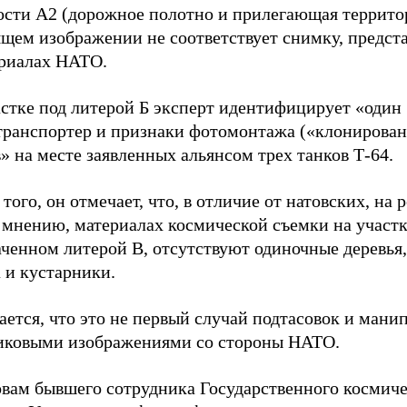
ости А2 (дорожное полотно и прилегающая террито
ящем изображении не соответствует снимку, предст
ериалах НАТО.
астке под литерой Б эксперт идентифицирует «один
транспортер и признаки фотомонтажа («клонирован
» на месте заявленных альянсом трех танков Т-64.
того, он отмечает, что, в отличие от натовских, на 
 мнению, материалах космической съемки на участк
ченном литерой В, отсутствуют одиночные деревья,
 и кустарники.
ется, что это не первый случай подтасовок и мани
иковыми изображениями со стороны НАТО.
овам бывшего сотрудника Государственного космиче