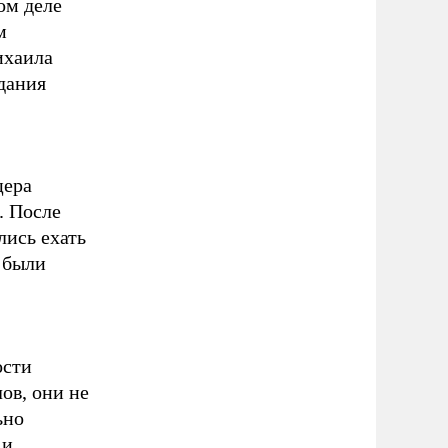
ом деле
м
ихаила
дания
цера
. После
лись ехать
и были
ости
ов, они не
ьно
 и