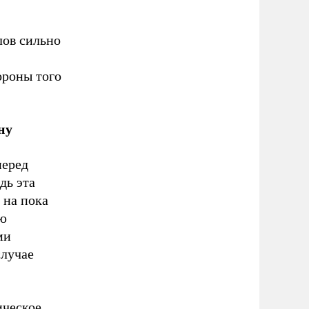
лов сильно
ороны того
ну
перед
дь эта
 на пока
лю
ми
случае
ическое