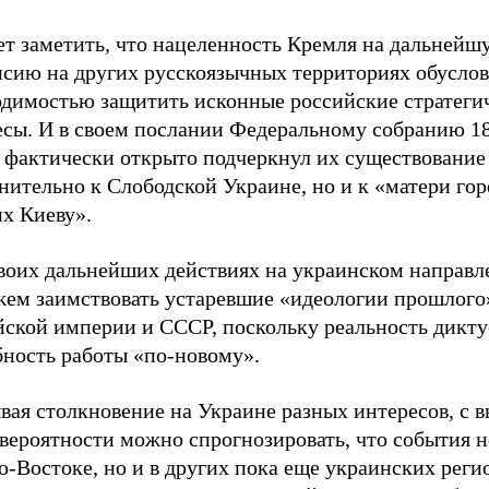
ет заметить, что нацеленность Кремля на дальнейш
нсию на других русскоязычных территориях обусло
одимостью защитить исконные российские стратеги
есы. И в своем послании Федеральному собранию 1
 фактически открыто подчеркнул их существование 
ительно к Слободской Украине, но и к «матери гор
х Киеву».
своих дальнейших действиях на украинском направ
жем заимствовать устаревшие «идеологии прошлого
йской империи и СССР, поскольку реальность дикту
бность работы «по-новому».
вая столкновение на Украине разных интересов, с 
вероятности можно спрогнозировать, что события н
-Востоке, но и в других пока еще украинских регио