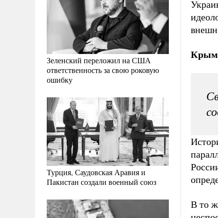
Украи
идеоло
внешн
Крым 
Зеленский переложил на США
ответственность за свою роковую
ошибку
Св
со
Истор
парал
Росси
Турция, Саудовская Аравия и
опреде
Пакистан создали военный союз
В то 
неспо