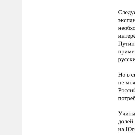
Следу
экспа
необх
интер
Путин
примен
русски
Но в 
не мо
Росси
потре
Учиты
долей 
на Юго