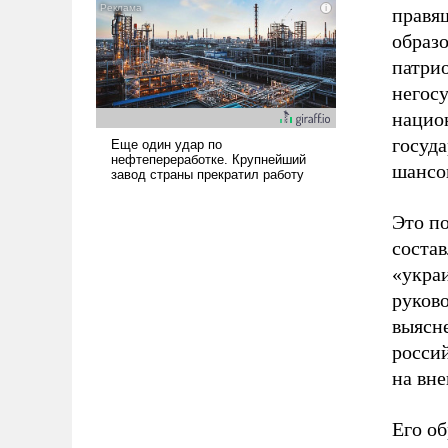
правя
образ
патри
негос
национ
госуд
шансо
Это п
соста
«укра
руков
выясн
росси
на вн
Его о