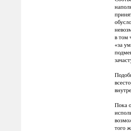
напол
приня
обусло
невоз
в том
«за ум
подме
зачас
Подоб
всесто
внутр
Пока о
испол
возмо
того 