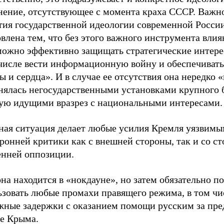
нение, отсутствующее с момента краха СССР. Важн
тия государственной идеологии современной Росси
влена тем, что без этого важного инструмента влия
можно эффективно защищать стратегические интере
 числе вести информационную войну и обеспечивать
ы и сердца». И в случае ее отсутствия она нередко 
нялась негосударственными установками крупного 
тую идущими вразрез с национальными интересами
ная ситуация делает любые усилия Кремля уязвимы
ронней критики как с внешней стороны, так и со с
енней оппозиции.
на находится в «нокдауне», но затем обязательно п
ьзовать любые промахи правящего режима, в том чи
жные задержки с оказанием помощи русским за пр
же Крыма.