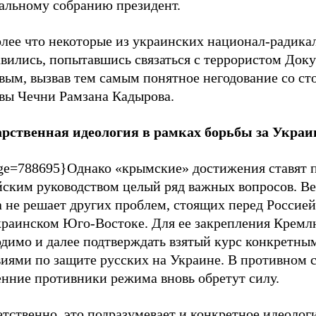
альному собранию президент.
олее что некоторые из украинских национал-радика
вились, попытавшись связаться с террористом Доку
вым, вызвав тем самым понятное негодование со ст
авы Чечни Рамзана Кадырова.
арственная идеология в рамках борьбы за Украи
ge=788695}Однако «крымские» достижения ставят 
йским руководством целый ряд важных вопросов. Ве
 не решает других проблем, стоящих перед Россией
краинском Юго-Востоке. Для ее закрепления Крем
одимо и далее подтверждать взятый курс конкретны
виями по защите русских на Украине. В противном 
енние противники режима вновь обретут силу.
тственно, это подразумевает и конкретное идеолог