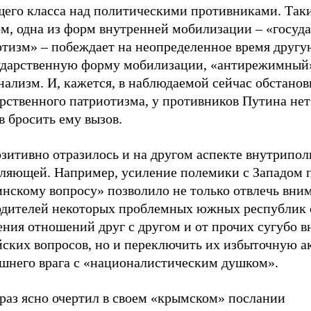
щего класса над политическими противниками. Так
ом, одна из форм внутренней мобилизации – «госуд
отизм» – побеждает на неопределенное время другу
ударственную форму мобилизации, «антирежимный
ализм. И, кажется, в наблюдаемой сейчас обстанов
арственного патриотизма, у противников Путина не
в бросить ему вызов.
озитивно отразилось и на другом аспекте внутрипо
вляющей. Например, усиление полемики с Западом 
инскому вопросу» позволило не только отвлечь вни
одителей некоторых проблемных южных республик 
ения отношений друг с другом и от прочих сугубо 
йских вопросов, но и переключить их избыточную а
ешнего врага с «националистическим душком».
браз ясно очертил в своем «крымском» послании