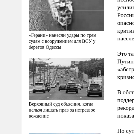
усили
Росси
опасн
крити
«Герани» нанесли удары по трем
населе
судам с вооружением для ВСУ у
берегов Одессы
Это т
Путина
«абстр
кризи
В обс
подде
Верховный суд объяснил, когда
рекор
нельзя лишать прав за нетрезвое
показ
вождение
По су