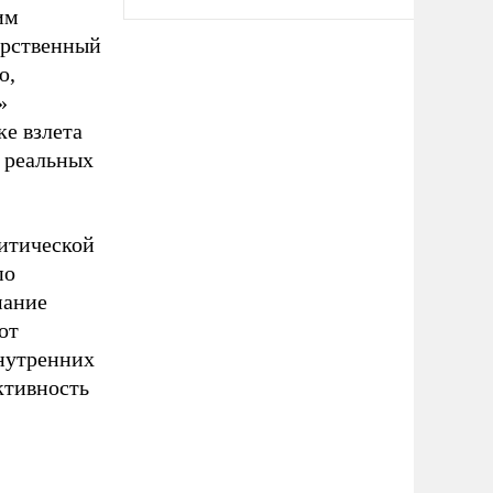
им
арственный
ю,
»
ке взлета
т реальных
литической
по
мание
от
внутренних
ктивность