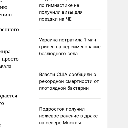
по гимнастике не
рию
получили визы для
жению
поездки на ЧЕ
ренного
Украина потратила 1 млн
гривен на переименование
мира
безлюдного села
 просто
звала
Власти США сообщили о
рекордной смертности от
плотоядной бактерии
ждается
го
Подросток получил
ножевое ранение в драке
на севере Москвы
й