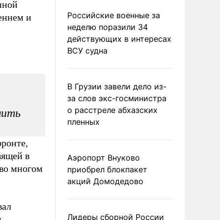
нной
Российские военные за
еннем и
неделю поразили 34
действующих в интересах
ВСУ судна
В Грузии завели дело из-
за слов экс-госминистра
о расстреле абхазских
мить
пленных
ронте,
вящей в
Аэропорт Внуково
 во многом
приобрел блокпакет
акций Домодедово
вал
Лидеры сборной России
,