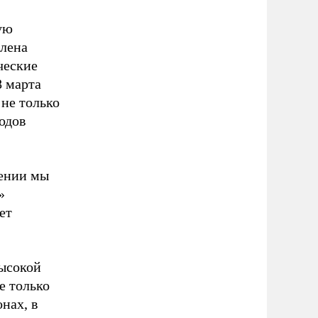
ую
влена
ческие
8 марта
не только
одов
лении мы
»
ет
высокой
е только
нах, в