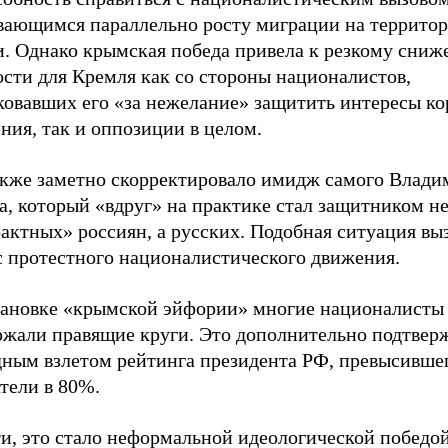
вающимся параллельно росту миграции на террито
и. Однако крымская победа привела к резкому сни
ости для Кремля как со стороны националистов,
ковавших его «за нежелание» защитить интересы ко
ния, так и оппозиции в целом.
акже заметно скорректировало имидж самого Влади
, который «вдруг» на практике стал защитником не
актных» россиян, а русских. Подобная ситуация вы
с протестного националистического движения.
тановке «крымской эйфории» многие националисты
ржали правящие круги. Это дополнительно подтвер
дным взлетом рейтинга президента РФ, превысивше
атели в 80%.
ти, это стало неформальной идеологической победо