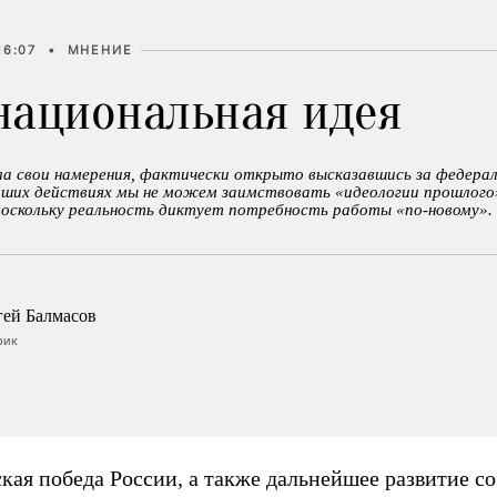
16:07
•
МНЕНИЕ
национальная идея
ла свои намерения, фактически открыто высказавшись за федера
ейших действиях мы не можем заимствовать «идеологии прошлого
поскольку реальность диктует потребность работы «по-новому».
гей Балмасов
рик
кая победа России, а также дальнейшее развитие с