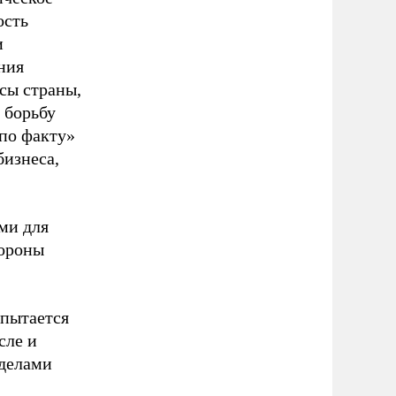
ость
и
ния
сы страны,
 борьбу
«по факту»
бизнеса,
.
ми для
тороны
опытается
сле и
еделами