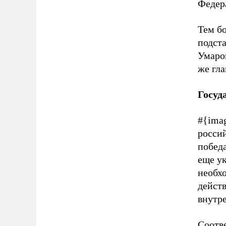
Федер
Тем б
подста
Умаро
же гл
Госуд
#{ima
росси
победа
еще у
необх
дейст
внутр
Соотве