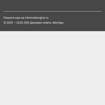
Пишите нам на
information@vz.ru
© 2005 — 2026 ООО Деловая газета «Взгляд»