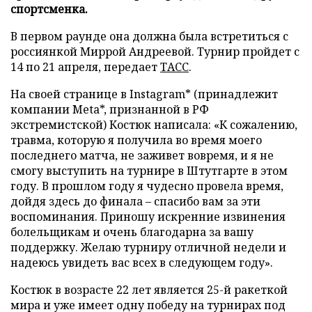
спортсменка.
В первом раунде она должна была встретиться с
россиянкой Миррой Андреевой. Турнир пройдет с
14 по 21 апреля, передает
ТАСС
.
На своей странице в Instagram* (принадлежит
компании Meta*, признанной в РФ
экстремистской) Костюк написала: «К сожалению,
травма, которую я получила во время моего
последнего матча, не заживет вовремя, и я не
смогу выступить на турнире в Штутгарте в этом
году. В прошлом году я чудесно провела время,
дойдя здесь до финала – спасибо вам за эти
воспоминания. Приношу искренние извинения
болельщикам и очень благодарна за вашу
поддержку. Желаю турниру отличной недели и
надеюсь увидеть вас всех в следующем году».
Костюк в возрасте 22 лет является 25-й ракеткой
мира и уже имеет одну победу на турнирах под