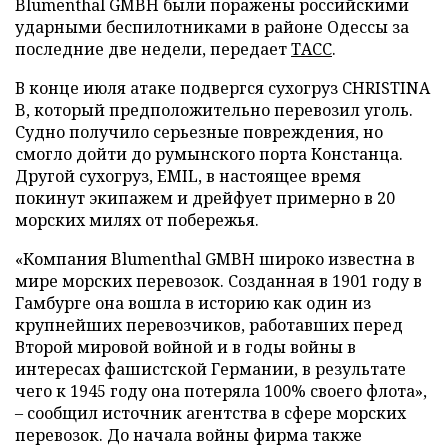
Blumenthal GMBH были поражены российскими
ударными беспилотниками в районе Одессы за
последние две недели, передает
ТАСС
.
В конце июля атаке подвергся сухогруз CHRISTINA
B, который предположительно перевозил уголь.
Судно получило серьезные повреждения, но
смогло дойти до румынского порта Констанца.
Другой сухогруз, EMIL, в настоящее время
покинут экипажем и дрейфует примерно в 20
морских милях от побережья.
«Компания Blumenthal GMBH широко известна в
мире морских перевозок. Созданная в 1901 году в
Гамбурге она вошла в историю как один из
крупнейших перевозчиков, работавших перед
Второй мировой войной и в годы войны в
интересах фашистской Германии, в результате
чего к 1945 году она потеряла 100% своего флота»,
– сообщил источник агентства в сфере морских
перевозок. До начала войны фирма также