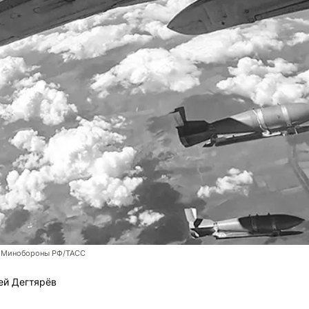
 Минобороны РФ/ТАСС
ей Дегтярёв