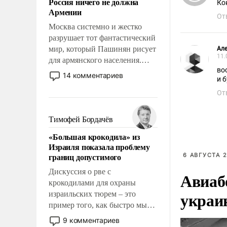
Россия ничего не должна
Ко
уязвимости США, например,
Армении
перед Китаем.
От
Москва системно и жестко
разрушает тот фантастический
мир, который Пашинян рисует
Але
11.
для армянского населения.
во
Мир, где этому населению все
14 комментариев
должны просто по
От
определению, где его
политические прожекты будут
беспрекословно оплачиваться
Тимофей Бордачёв
за счет российских
«Большая крокодила» из
налогоплательщиков и где за
Израиля показала проблему
свои поступки не нужно
границ допустимого
6 АВГУСТА 2
отвечать.
Дискуссия о рве с
Авиаб
крокодилами для охраны
украи
израильских тюрем – это
пример того, как быстро мы
двигаемся по пути
9 комментариев