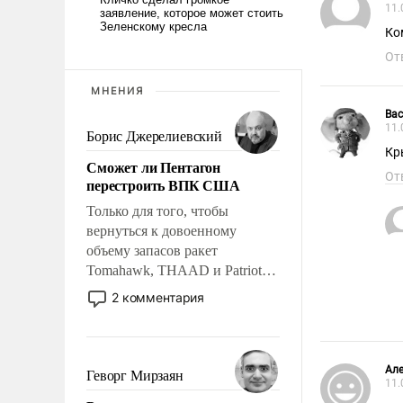
11.
Ко
От
МНЕНИЯ
Вас
11.
Борис Джерелиевский
Кр
Сможет ли Пентагон
От
перестроить ВПК США
Только для того, чтобы
вернуться к довоенному
объему запасов ракет
Tomahawk, THAAD и Patriot
США потребуется более трех
2 комментария
лет. Даже небольшая война с
Ираном опустошила
американские арсеналы.
Сложившаяся ситуация
Ал
Геворг Мирзаян
11.
означает многолетний период