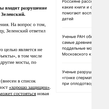
Россияне рассказали,
ы входит разрушение
какие книги и фильмы
помогают воспитывать
 Зеленский.
детей
ния. На вопрос о том,
ду, Зеленский ответил
Ученые РАН обнаружил
самые древние
поддельные монеты
то целью является не
Московского княжеств
ъекты», в том числе
 другие мосты, по
Ученые разрушили миф
«гонке сперматозоидов
(внесен в список
при оплодотворении
мост
«хорошо защищен»
.
может состояться
новая