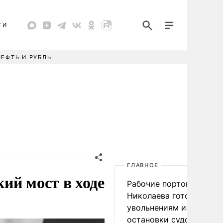
ТИ
НЕФТЬ И РУБЛЬ
ГЛАВНОЕ
ий мост в ходе
Рабочие портов Одессы
Николаева готовятся к
увольнениям из-за
остановки судоходства