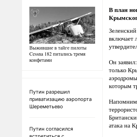
В план но
Крымского
Зеленский 
включает 
утвердите
Выжившие в тайге пилоты
Cessna 182 питались тремя
конфетами
Он заявил:
только Кр
аэродромы,
которым т
Путин разрешил
приватизацию аэропорта
Напомним,
Шереметьево
террорист
Британски
атака на 
Путин согласился
встретиться с