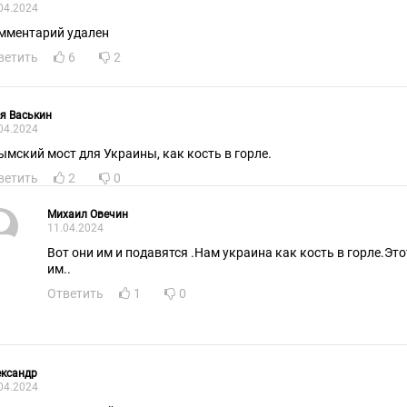
04.2024
мментарий удален
ветить
6
2
я Васькин
04.2024
ымский мост для Украины, как кость в горле.
ветить
2
0
Михаил Овечин
11.04.2024
Вот они им и подавятся .Нам украина как кость в горле.Эт
им..
Ответить
1
0
ександр
04.2024