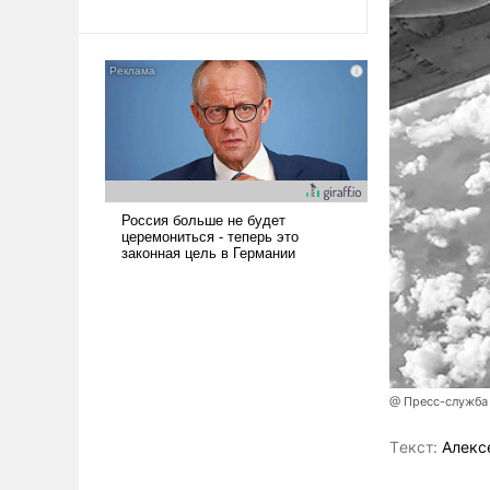
революционных изменений.
То, что несколько лет назад
было образом для
псевдонаучной фантастики,
стало всерьез обсуждаемой
идеей.
@ Пресс-служба
Tекст:
Алекс