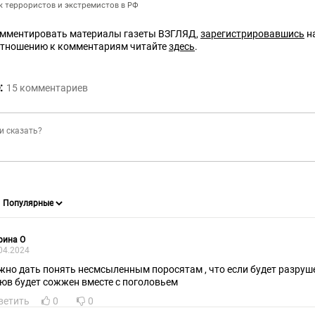
ок террористов и экстремистов в РФ
омментировать материалы газеты ВЗГЛЯД,
зарегистрировавшись
на
отношению к комментариям читайте
здесь
.
:
15
комментариев
рина О
04.2024
жно дать понять несмсыленным поросятам , что если будет разруше
юв будет сожжен вместе с поголовьем
ветить
0
0