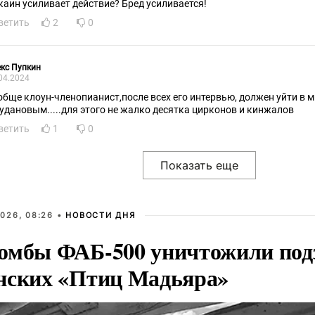
каин усиливает действие? Бред усиливается!
ветить
2
0
кс Пупкин
04.2024
обще клоун-членопианист,после всех его интервью, должен уйти в 
и будановым.....для этого не жалко десятка цирконов и кинжалов
ветить
1
0
026, 08:26 •
НОВОСТИ ДНЯ
омбы ФАБ-500 уничтожили под
нских «Птиц Мадьяра»