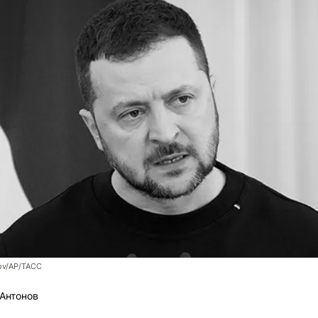
ov/AP/ТАСС
Антонов