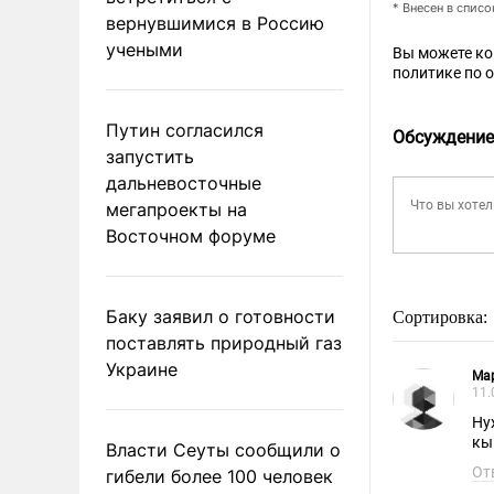
* Внесен в спис
вернувшимися в Россию
учеными
Вы можете к
политике по 
Путин согласился
Обсуждение
запустить
дальневосточные
мегапроекты на
Восточном форуме
Баку заявил о готовности
Сортировка:
поставлять природный газ
Украине
Ма
11.
Ну
кы
Власти Сеуты сообщили о
От
гибели более 100 человек