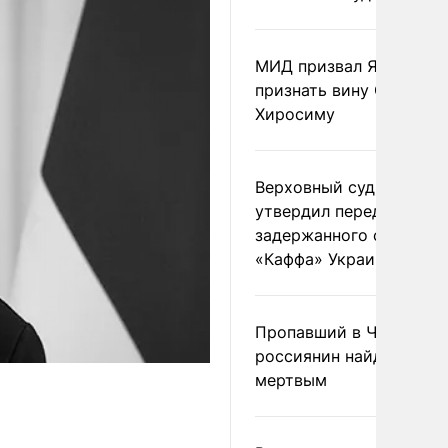
МИД призвал Японию
признать вину США за
Хиросиму
Верховный суд Швеции
утвердил передачу
задержанного сухогруз
«Каффа» Украине
Пропавший в Черногор
россиянин найден
мертвым