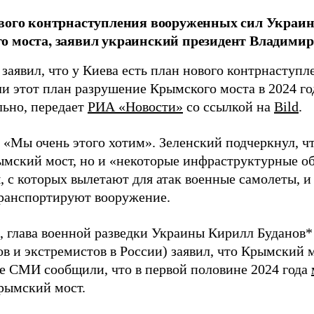
вого контрнаступления вооруженных сил Украин
 моста, заявил украинский президент Владимир
заявил, что у Киева есть план нового контрнаступле
ли этот план разрушение Крымского моста в 2024 го
льно, передает
РИА «Новости»
со ссылкой на
Bild
.
 «Мы очень этого хотим». Зеленский подчеркнул, ч
ымский мост, но и «некоторые инфраструктурные об
 с которых вылетают для атак военные самолеты, и
ранспортируют вооружение.
 глава военной разведки Украины Кирилл Буданов* 
ов и экстремистов в России) заявил, что Крымский 
е СМИ сообщили, что в первой половине 2024 года
Крымский мост.