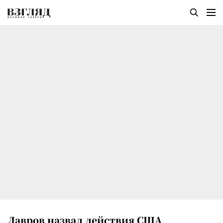
Лавров назвал действия США