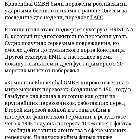
Blumenthal GMBH были поражены российскими
ударными беспилотниками в районе Одессы за
последние две недели, передает
ТАСС
.
В конце июля атаке подвергся сухогруз CHRISTINA
B, который предположительно перевозил уголь.
Судно получило серьезные повреждения, но
смогло дойти до румынского порта Констанца.
Другой сухогруз, EMIL, в настоящее время
покинут экипажем и дрейфует примерно в 20
морских милях от побережья.
«Компания Blumenthal GMBH широко известна в
мире морских перевозок. Созданная в 1901 году в
Гамбурге она вошла в историю как один из
крупнейших перевозчиков, работавших перед
Второй мировой войной и в годы войны в
интересах фашистской Германии, в результате
чего к 1945 году она потеряла 100% своего флота»,
– сообщил источник агентства в сфере морских
перевозок. До начала войны фирма также