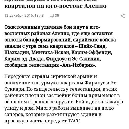
кварталов на юго-востоке Алеппо
12 декабря 2016, 13:43
30
Ожесточенные уличные бои идут в юго-
восточных районах Алеппо, где еще остаются
оплоты бандформирований, сирийские войска
заняли с утра семь кварталов – Шейх-Саид,
Шаххадин, Минтака-Искан, Карим-Эффенди,
Карим-эд-Даада, Фирдоус и Эс-Салихин,
сообщила телестанция «Аль-Ихбария».
Передовые отряды сирийской армии и
ополченцев штурмуют кварталы Фирдоус и Эс-
Суккари. По свидетельству телестанции, в этих
районах плотной застройки бойцы применяют в
основном стрелковое оружие. Бой идет за каждую
улицу и дом. Много работы выпадает на долю
саперов, которые разминируют здания и
проезжую часть, передает
ТАСС
.