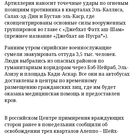
Артиллерия наносит точечные удары по огневым
позициям противника в кварталах Эль-Калляса,
Салах-эд-Дин и Бустан-эль-Каср, где
сконцентрированы основные силы вооруженных
группировок во главе с «Джебхат Фатх аш-Шам»
(прежнее название «Джебхат ан-Нусра*»).
Ранним утром сирийские военнослужащие
сумели эвакуировать оттуда 3,5 тыс. человек.
Люди выбрались из опасных районов по
гуманитарным коридорам через Бэб-Нейраб, Эль-
Азизу и площадь Кади-Аскар. Все они на автобусах
доставлены в центры по временному
размещению гражданских лиц, где им будет
оказана медицинская помощь и предоставлен
кров.
В российском Центре примирения враждующих
сторон ранее в понедельник сообщили об
освобождении трех кварталов Алеппо – Шейх-