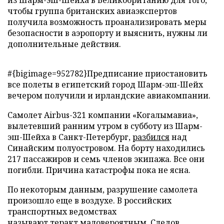
из Шарм-эш-Шейха в Великобританию для того,
чтобы группа британских авиаэкспертов
получила возможность проанализировать меры
безопасности в аэропорту и выяснить, нужны ли
дополнительные действия.
#{bigimage=952782}Предписание приостановить
все полеты в египетский город Шарм-эш-Шейх
вечером получили и ирландские авиакомпании.
Самолет Аirbus-321 компании «Когалымавиа»,
вылетевший ранним утром в субботу из Шарм-
эш-Шейха в Санкт-Петербург,
разбился
над
Синайским полуостровом. На борту находились
217 пассажиров и семь членов экипажа. Все они
погибли. Причина катастрофы пока не ясна.
По некоторым данным, разрушение самолета
произошло еще в воздухе. В российских
транспортных ведомствах
называют
теракт
маловероятным. Следов