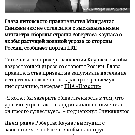
Фото: Mindaugas Kulbis/AP/TASS
Глава литовского правительства Миндаугас
Синкявичюс не согласился с высказываниями
министра обороны страны Робертаса Каунаса о
якобы растущей военной угрозе со стороны
России, сообщает портал LRT.
Синкявичюс опроверг заявления Каунаса о якобы
возрастающей угрозе со стороны России. Глава
правительства призвал не запугивать население
и тщательно взвешивать распространяемую
информацию, передает
РИА «Новости»
.
«Я хотел бы заверить общественность в том, что
уровень угроз как-то кардинально не изменился,
он просто существует», – подчеркнул Синкявичюс.
Днем ранее Робертас Каунас выступил с
заявлением, что Россия якобы планирует