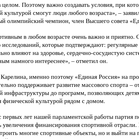
в целом. Поэтому важно создавать условия, при кот
й культурой смогут люди любого возраста», – заяви
ый олимпийский чемпион, член Высшего совета «Е
ртивным в любом возрасте очень важно и приятно. 
 исследований, которые подтверждают: регулярные
ьно влияют на здоровье, сердечно-сосудистую сист
ным намного интереснее», – отметил он.
 Карелина, именно поэтому «Единая Россия» на пр
ельно поддерживает развитие массового спорта – о
й инфраструктуры до программ, позволяющих детя
я физической культурой рядом с домом.
с первых лет нашей парламентской работы партия п
ь увеличения финансирования спортивной отрасли. 
строить многие спортивные объекты, но и выйти на 