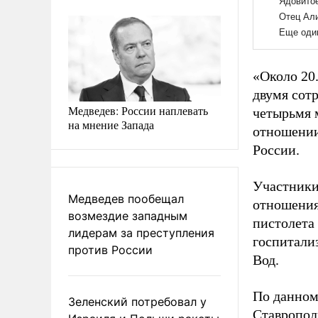
«Около 20
двумя сот
Медведев: России наплевать
четырьмя 
на мнение Запада
отношении
России.
Участники
Медведев пообещал
отношения
возмездие западным
пистолета
лидерам за преступления
госпитали
против России
Вод.
По данном
Зеленский потребовал у
Ставропол