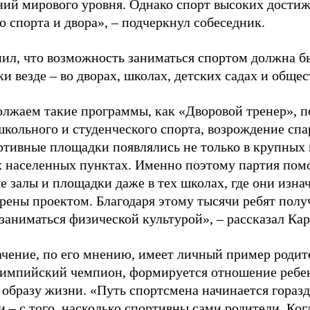
ний мирового уровня. Однако спорт высоких достиж
о спорта и двора», – подчеркнул собеседник.
ил, что возможность заниматься спортом должна б
и везде – во дворах, школах, детских садах и обще
лжаем такие программы, как «Дворовой тренер», п
школьного и студенческого спорта, возрождение спа
ртивные площадки появлялись не только в крупных г
 населенных пунктах. Именно поэтому партия помо
е залы и площадки даже в тех школах, где они изна
рены проектом. Благодаря этому тысячи ребят пол
заниматься физической культурой», – рассказал Ка
ачение, по его мнению, имеет личный пример родит
лимпийский чемпион, формируется отношение ребен
 образу жизни. «Путь спортсмена начинается гораз
 – с того, насколько спортивны сами родители. Ког