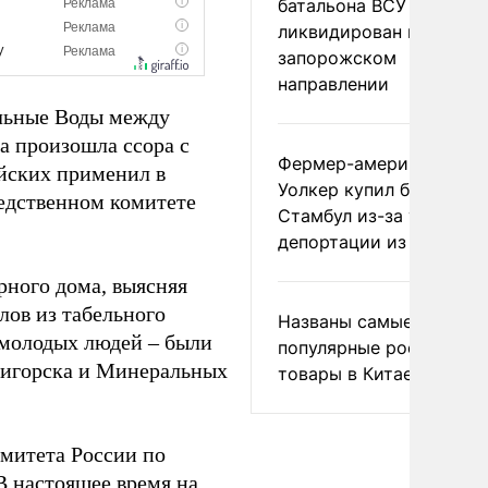
батальона ВСУ
ликвидирован на
запорожском
направлении
альные Воды между
 произошла ссора с
Фермер-американец
ейских применил в
Уолкер купил билет в
едственном комитете
Стамбул из-за угрозы
депортации из России
рного дома, выясняя
лов из табельного
Названы самые
 молодых людей – были
популярные российски
тигорска и Минеральных
товары в Китае
митета России по
В настоящее время на