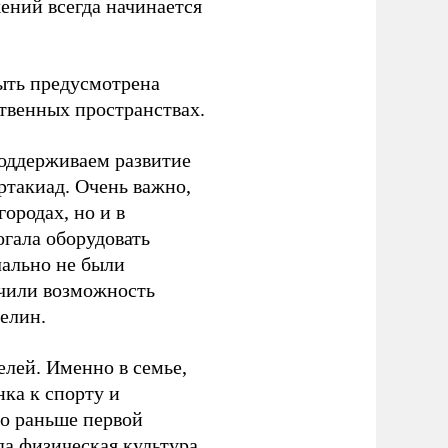
ений всегда начинается
ыть предусмотрена
ственных пространствах.
оддерживаем развитие
ртакиад. Очень важно,
ородах, но и в
гала оборудовать
чально не были
учили возможность
релин.
елей. Именно в семье,
ка к спорту и
до раньше первой
да физическая культура