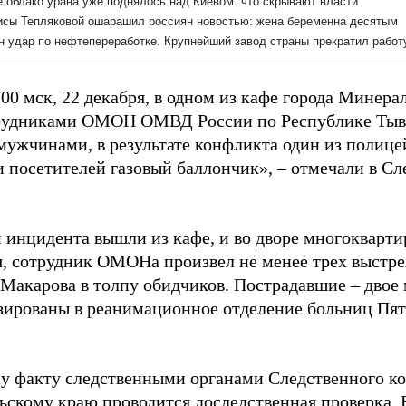
.00 мск, 22 декабря, в одном из кафе города Минер
рудниками ОМОН ОМВД России по Республике Тыва
мужчинами, в результате конфликта один из полиц
 посетителей газовый баллончик», – отмечали в Сл
 инцидента вышли из кафе, и во дворе многокварти
, сотрудник ОМОНа произвел не менее трех выстре
 Макарова в толпу обидчиков. Пострадавшие – двое
зированы в реанимационное отделение больниц Пя
у факту следственными органами Следственного ко
ьскому краю проводится доследственная проверка. 