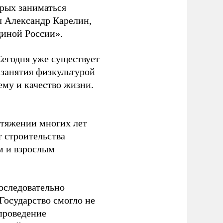
орых заниматься
л Александр Карелин,
диной России».
Сегодня уже существует
 занятия физкультурой
ему и качество жизни.
отяжении многих лет
т строительства
м и взрослым
оследовательно
Государство смогло не
проведение