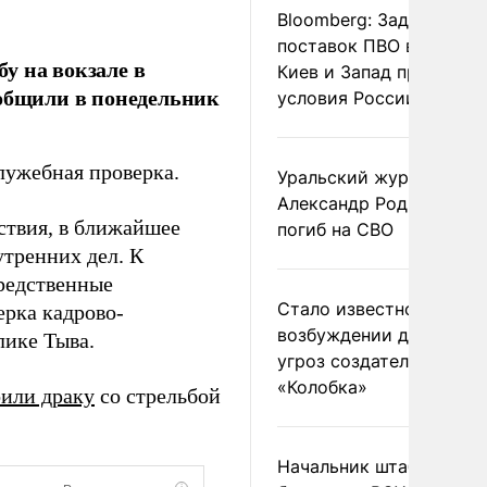
Bloomberg: Задержка
поставок ПВО вынудит
у на вокзале в
Киев и Запад принять
ообщили в понедельник
условия России
лужебная проверка.
Уральский журналист
Александр Родионов
ствия, в ближайшее
погиб на СВО
утренних дел. К
редственные
Стало известно о
ерка кадрово-
возбуждении дела из-з
ике Тыва.
угроз создателям
«Колобка»
оили драку
со стрельбой
Начальник штаба