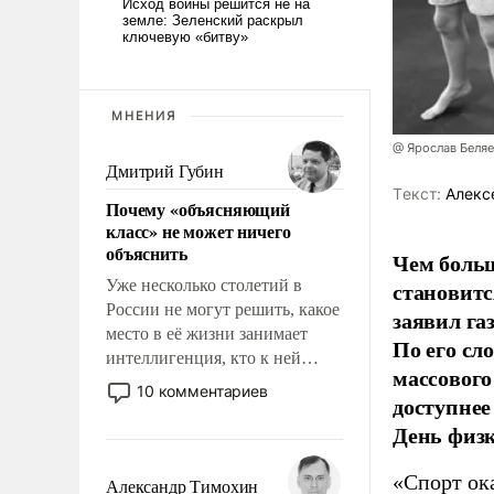
МНЕНИЯ
@ Ярослав Беля
Дмитрий Губин
Tекст:
Алекс
Почему «объясняющий
класс» не может ничего
объяснить
Чем больш
Уже несколько столетий в
становитс
России не могут решить, какое
заявил г
место в её жизни занимает
По его сл
интеллигенция, кто к ней
массового
принадлежит, а кого из неё
10 комментариев
доступнее
исключили с правом
День физ
восстановления и без оного. И
чем она отличается от просто
образованных людей. Иногда
«Спорт ока
Александр Тимохин