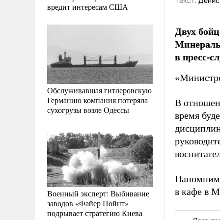
Tекст:
Денис
вредит интересам США
Двух бойц
Минеральн
в пресс-с
«Министро
Обслуживавшая гитлеровскую
Германию компания потеряла
В отношен
сухогрузы возле Одессы
время буд
дисциплин
руководит
воспитател
Напомним,
в кафе в 
Военный эксперт: Выбивание
заводов «Файер Пойнт»
подрывает стратегию Киева