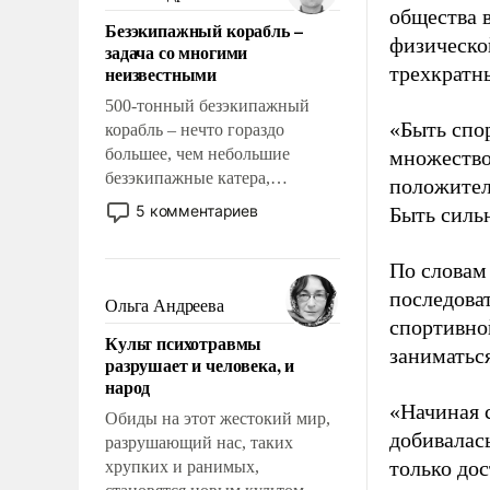
казалось, что эти вопросы
общества 
Безэкипажный корабль –
решены раз и навсегда, но –
физическо
задача со многими
нет, не решены.
неизвестными
трехкратн
500-тонный безэкипажный
«Быть спо
корабль – нечто гораздо
большее, чем небольшие
множество
безэкипажные катера,
положител
применение которых уже
5 комментариев
Быть силь
стало обыденностью. Задача по
созданию такого корабля очень
По словам
сложна и амбициозна. Однако
последоват
и ее реализация радикально
Ольга Андреева
поднимет наши боевые
спортивно
Культ психотравмы
возможности.
заниматьс
разрушает и человека, и
народ
«Начиная 
Обиды на этот жестокий мир,
добивалас
разрушающий нас, таких
только до
хрупких и ранимых,