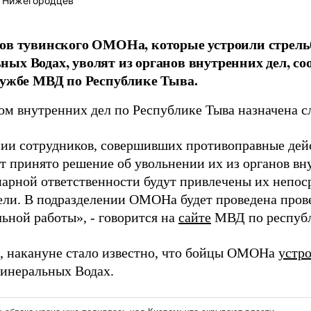
 Нижегородцев
ов тувинского ОМОНа, которые устроили стрельб
ых Водах, уволят из органов внутренних дел, с
лужбе МВД по Республике Тыва.
м внутренних дел по Республике Тыва назначена с
ии сотрудников, совершивших противоправные дей
ет принято решение об увольнении их из органов вн
арной ответственности будут привлечены их непос
ели. В подразделении ОМОНа будет проведена пров
ьной работы», - говорится на
сайте
МВД по республ
 накануне стало известно, что бойцы ОМОНа
устр
Минеральных Водах.