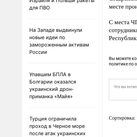
Израиля и Польши ракеты
месте про
для ПВО
С места ЧП
сотрудник
На Западе выдвинули
новые идеи по
Республик
замороженным активам
России
Вы можете к
политике по 
Упавшим БПЛА в
Болгарии оказался
украинский дрон-
приманка «Майя»
Сортировка:
Турция ограничила
проход в Черное море
после атак украинских