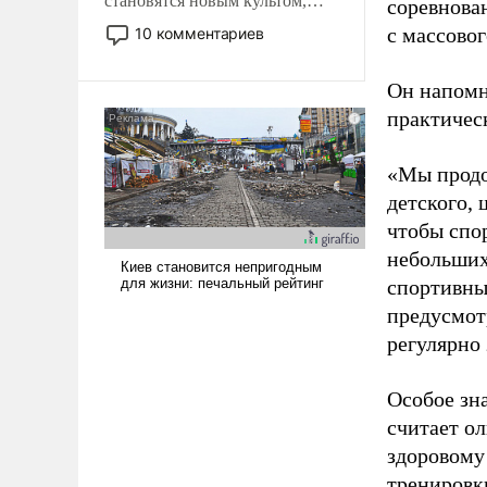
становятся новым культом,
соревнова
постепенно вытесняя и
с массовог
10 комментариев
отменяя традиционное
требование к человеку – быть
Он напомн
мужественным и твердым под
практическ
ударами судьбы, брать на себя
ответственность, помогать
слабым, идти вперед и
«Мы продо
адаптироваться.
детского, 
чтобы спо
небольших
спортивны
предусмот
регулярно 
Особое зн
считает о
здоровому
тренировки