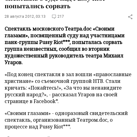
попытались сорвать
28 августа 2012, 03:13
217
Спектакль московского Театра.doc «Своими
глазами», посвященный суду над участницами
панк-группы Pussy Riot***, попыталась сорвать
группа неизвестных, сообщил во вторник
художественный руководитель театра Михаил
Угаров.
«Под конец спектакля в зал вошли «православные
христиане» со съемочной группой НТВ. Стали
кричать: «Покайтесь!», «За что вы ненавидите
русский народ?», - рассказал Угаров на своей
странице в Facebook*.
«Своими глазами» - одноразовый свидетельский
спектакль, организованный Театром.doc, о
процессе над Pussy Riot***.