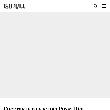
Спектакль о суде над Pussy Riot