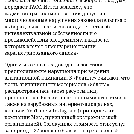
требованием снять «Яблоко» с выборов в Госдуму,
передает
ТАСС
. Истец заявляет, что
«административный ответчик допустил
многочисленные нарушения законодательства о
выборах, в частности, законодательства об
интеллектуальной собственности и о
противодействии экстремизму, каждое из
которых влечет отмену регистрации
зарегистрированного списка».
Одним из основных доводов иска стали
предполагаемые нарушения при ведении
агитационной кампании. В «Родине» считают, что
часть агитационных материалов «Яблока»
распространялась через ресурсы лиц,
признанных в России иностранными агентами, а
также на зарубежных интернет-площадках,
включая YouTube и Instagram (принадлежит
компании Meta, признанной экстремистской
организацией). Совокупная стоимость этих услуг
за период с 27 июня по 6 августа превысила 55