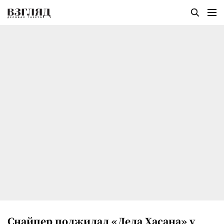
Снайпер поджидал «Деда Хасана» у