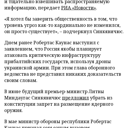
и тщательно взвешивать распространяемую
информацию, передает
РИА «Новости»
.
«Я хотел бы заверить общественность в том, что
уровень угроз как-то кардинально не изменился,
он просто существует», – подчеркнул Синкявичюс.
Днем ранее Робертас Каунас выступил с
заявлением, что Россия якобы планирует
атаковать критическую инфраструктуру
прибалтийских государств, используя дроны
украинской армии. При этом глава оборонного
ведомства не представил никаких доказательств
своим словам.
В июне будущий премьер-министр Литвы
Миндаугас Синкявичюс
предложил
убрать из
конституции запрет на размещение ядерного
оружия.
В мае министр обороны республики Робертас
Каунас
признал
серьезным вызовом