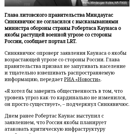
Фото: Mindaugas Kulbis/AP/TASS
Глава литовского правительства Миндаугас
Синкявичюс не согласился с высказываниями
министра обороны страны Робертаса Каунаса о
якобы растущей военной угрозе со стороны
России, сообщает портал LRT.
Синкявичюс опроверг заявления Каунаса о якобы
возрастающей угрозе со стороны России. Глава
правительства призвал не запугивать население
и тщательно взвешивать распространяемую
информацию, передает
РИА «Новости»
.
«Я хотел бы заверить общественность в том, что
уровень угроз как-то кардинально не изменился,
он просто существует», – подчеркнул Синкявичюс.
Днем ранее Робертас Каунас выступил с
заявлением, что Россия якобы планирует
атаковать критическую инфраструктуру