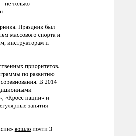
– не только
н.
урника. Праздник был
ием массового спорта и
ям, инструкторам и
рственных приоритетов.
ограммы по развитию
 соревнования. В 2014
адиционными
, «Кросс нации» и
егулярные занятия
оссии»
вошло
почти 3