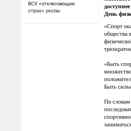
ВСУ «отключающие
доступнее
страх» уколы
День физ
«Спорт ока
общества 
физическо
трехкратн
«Быть спо
множество
положител
Быть силь
По словам
последоват
спортивно
заниматьс