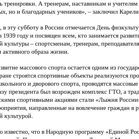
ь тренировки. А тренерам, наставникам и учителям 
ых, но и благодарных учеников», – заключил Карели
 в эту субботу в России отмечается День физкульт
 1939 году и посвящен всем, кто занимается развит
й культуры – спортсменам, тренерам, преподавател
 активного образа жизни.
звитие массового спорта остается одним из госуда
тране строятся спортивные объекты реализуются пр
школьного и дворового спорта, проводятся массовые
казу президента был возрожден комплекс ГТО, а тр
скими спортивными акциями стали «Лыжня России»
роприятия, направленные на вовлечение граждан в р
й культурой.
ло известно, что в Народную программу «Единой Р