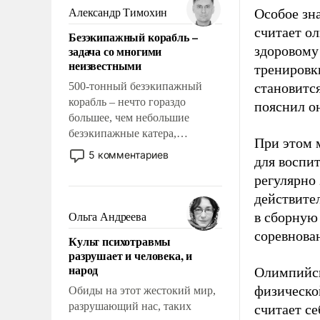
образованных людей. Иногда
Особое зн
Александр Тимохин
казалось, что эти вопросы
считает о
Безэкипажный корабль –
решены раз и навсегда, но –
задача со многими
здоровому
нет, не решены.
неизвестными
тренировки
500-тонный безэкипажный
становитс
корабль – нечто гораздо
пояснил о
большее, чем небольшие
безэкипажные катера,
При этом м
применение которых уже
5 комментариев
для воспи
стало обыденностью. Задача по
регулярно
созданию такого корабля очень
сложна и амбициозна. Однако
действите
и ее реализация радикально
в сборную
Ольга Андреева
поднимет наши боевые
соревнова
Культ психотравмы
возможности.
разрушает и человека, и
народ
Олимпийск
физическо
Обиды на этот жестокий мир,
разрушающий нас, таких
считает се