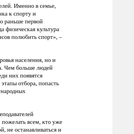
елей. Именно в семье,
ка к спорту и
до раньше первой
да физическая культура
нсов полюбить спорт», –
ровья населения, но и
а. Чем больше людей
еди них появятся
 этапы отбора, попасть
ународных
еподавателей
пожелать всем, кто уже
й, не останавливаться и