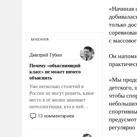
«Начиная 
добивалас
только до
соревнова
с массовог
МНЕНИЯ
Дмитрий Губин
Он напомн
практическ
Почему «объясняющий
класс» не может ничего
объяснить
«Мы продо
Уже несколько столетий в
детского, 
России не могут решить, какое
чтобы спо
место в её жизни занимает
небольших
интеллигенция, кто к ней
спортивны
принадлежит, а кого из неё
13 комментариев
предусмот
исключили с правом
регулярно 
восстановления и без оного. И
чем она отличается от просто