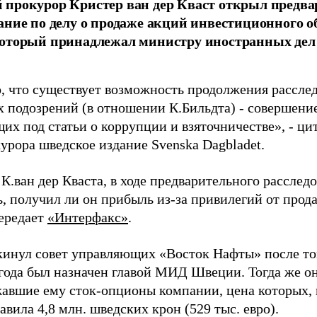
прокурор Кристер ван дер Кваст открыл предва
ание по делу о продаже акций инвестиционного о
который принадлежал министру иностранных де
, что существует возможность продолжения рассле
 подозрений (в отношении К.Бильдта) - совершени
их под статьи о коррупции и взяточничестве», - ци
урора шведское издание Svenska Dagbladet.
К.ван дер Кваста, в ходе предварительного расслед
ь, получил ли он прибыль из-за привилегий от про
ередает
«Интерфакс»
.
кинул совет управляющих «Восток Нафты» после того
года был назначен главой МИД Швеции. Тогда же о
авшие ему сток-опционы компании, цена которых,
вила 4,8 млн. шведских крон (529 тыс. евро).