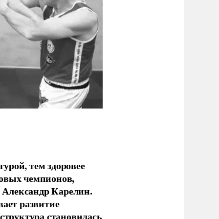
урой, тем здоровее
новых чемпионов,
 Александр Карелин.
вает развитие
аструктура становилась