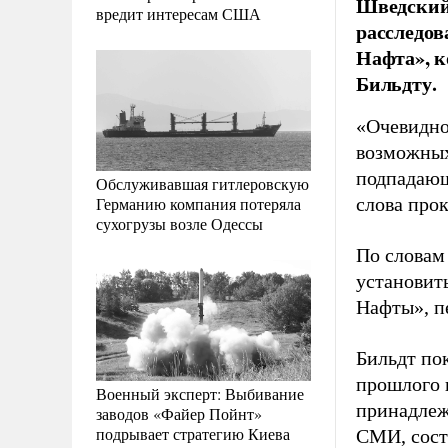
Шведский 
вредит интересам США
расследов
Нафта», 
Бильдту.
«Очевидно
возможных
подпадающ
Обслуживавшая гитлеровскую
Германию компания потеряла
слова прок
сухогрузы возле Одессы
По словам 
установит
Нафты», п
Бильдт по
прошлого 
Военный эксперт: Выбивание
принадлеж
заводов «Файер Пойнт»
подрывает стратегию Киева
СМИ, соста