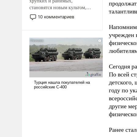
хрупких и ранимых,
продолжат
становятся новым культом,
талантлив
постепенно вытесняя и
10 комментариев
отменяя традиционное
Напомним,
требование к человеку – быть
учрежден в
мужественным и твердым под
ударами судьбы, брать на себя
физическо
ответственность, помогать
любителям
слабым, идти вперед и
адаптироваться.
Сегодня ра
По всей с
детского, 
году по у
всероссий
другие ме
физическо
Ранее ста