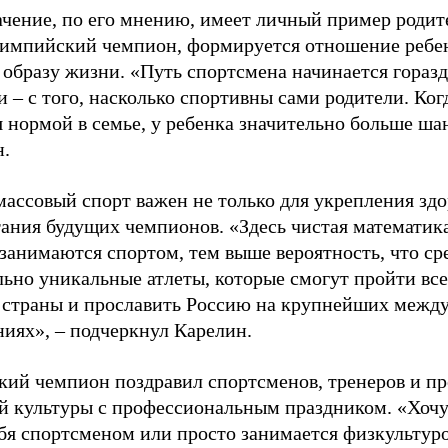
ачение, по его мнению, имеет личный пример родит
лимпийский чемпион, формируется отношение ребен
 образу жизни. «Путь спортсмена начинается гораз
 – с того, насколько спортивны сами родители. Ког
я нормой в семье, у ребенка значительно больше ша
н.
ассовый спорт важен не только для укрепления здо
тания будущих чемпионов. «Здесь чистая математик
 занимаются спортом, тем выше вероятность, что ср
льно уникальные атлеты, которые смогут пройти все
 страны и прославить Россию на крупнейших межд
ниях», – подчеркнул Карелин.
ий чемпион поздравил спортсменов, тренеров и пр
й культуры с профессиональным праздником. «Хочу 
бя спортсменом или просто занимается физкультуро