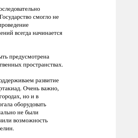
оследовательно
Государство смогло не
проведение
ений всегда начинается
ыть предусмотрена
ственных пространствах.
оддерживаем развитие
ртакиад. Очень важно,
ородах, но и в
гала оборудовать
чально не были
учили возможность
релин.