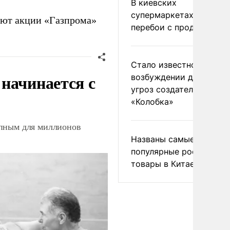
В киевских
супермаркетах началис
яют акции «Газпрома»
перебои с продуктами
Стало известно о
начинается с
возбуждении дела из-з
угроз создателям
«Колобка»
упным для миллионов
Названы самые
популярные российски
товары в Китае