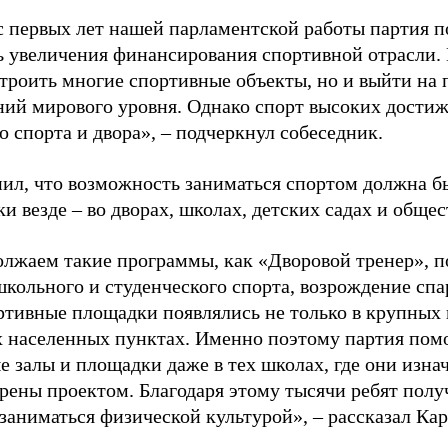
с первых лет нашей парламентской работы партия п
ь увеличения финансирования спортивной отрасли. 
строить многие спортивные объекты, но и выйти на 
ний мирового уровня. Однако спорт высоких достиж
о спорта и двора», – подчеркнул собеседник.
ил, что возможность заниматься спортом должна б
и везде – во дворах, школах, детских садах и обще
лжаем такие программы, как «Дворовой тренер», п
школьного и студенческого спорта, возрождение спа
ртивные площадки появлялись не только в крупных г
 населенных пунктах. Именно поэтому партия помо
е залы и площадки даже в тех школах, где они изна
рены проектом. Благодаря этому тысячи ребят пол
заниматься физической культурой», – рассказал Ка