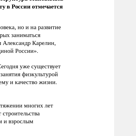
ту в России отмечается
овека, но и на развитие
орых заниматься
л Александр Карелин,
диной России».
Сегодня уже существует
 занятия физкультурой
ему и качество жизни.
отяжении многих лет
т строительства
м и взрослым