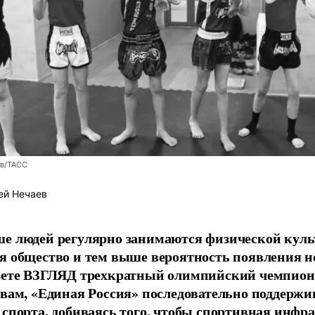
ев/ТАСС
ей Нечаев
е людей регулярно занимаются физической культ
я общество и тем выше вероятность появления 
азете ВЗГЛЯД трехкратный олимпийский чемпион
овам, «Единая Россия» последовательно поддержи
 спорта, добиваясь того, чтобы спортивная инфр