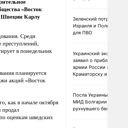
рительное
бщества «Восток
л Швеции Карлу
Зеленский потребовал 
Израиля и Польши рак
для ПВО
дования. Среди
е преступлений,
тирует в понедельник
Украинский эксперт
заявил о приближении
армии России к
ования планируется
Краматорску и Славянс
дажи акций «Восток
Посла Украины вызвали
МИД Болгарии из-за
, как в начале октября
рухнувшего беспилотни
н продал
 по оценкам шведских