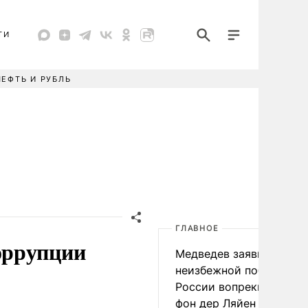
ТИ
НЕФТЬ И РУБЛЬ
ГЛАВНОЕ
оррупции
Медведев заявил о
неизбежной победе
России вопреки словам
фон дер Ляйен