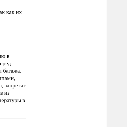
в
ак как их
ию в
перед
и багажа.
ппами,
, запретят
в из
пературы в