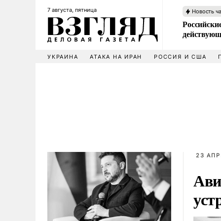
7 августа, пятница
Новость ч
Российские
действующ
УКРАИНА
АТАКА НА ИРАН
РОССИЯ И США
23 АПР
Ави
уст