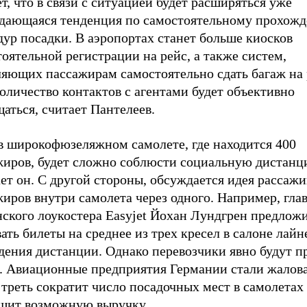
т, что в связи с ситуацией будет расширяться уже
дающаяся тенденция по самостоятельному прохож
ур посадки. В аэропортах станет больше киосков
оятельной регистрации на рейс, а также систем,
ляющих пассажирам самостоятельно сдать багаж на 
оличество контактов с агентами будет объективно
аться, считает Пантелеев.
 в широкофюзеляжном самолете, где находится 400
жиров, будет сложно соблюсти социальную дистанц
ет он. С другой стороны, обсуждается идея рассажи
иров внутри самолета через одного. Например, гла
нского лоукостера Easyjet Йохан Лундгрен предлож
ать билеты на среднее из трех кресел в салоне лайн
дения дистанции. Однако перевозчики явно будут п
о. Авиационные предприятия Германии стали жалова
 треть сократит число посадочных мест в самолетах 
шит возможную выручку.