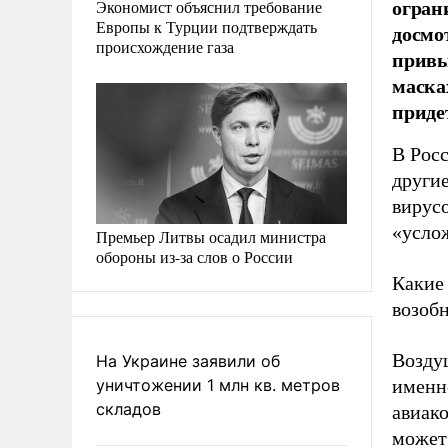
огран
Экономист объяснил требование
Европы к Турции подтверждать
досмо
происхождение газа
привы
масках
приде
В Росс
другие
вирус
«усло
Премьер Литвы осадил министра
обороны из-за слов о России
Какие 
возоб
Возду
На Украине заявили об
уничтожении 1 млн кв. метров
именн
складов
авиак
может 