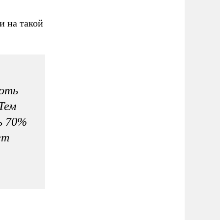
и на такой
хоть
 Тем
ь 70%
ет