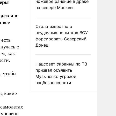
меры
ножевое ранение в драке
на севере Москвы
дется в
о все
Стало известно о
неудачных попытках ВСУ
форсировать Северский
 есть
Донец
кнулась с
ем, как
ости.
Нацсовет Украины по ТВ
призвал объявить
, чтобы
Музыченко угрозой
нацбезопасности
, какие
 самолетах
 уровень