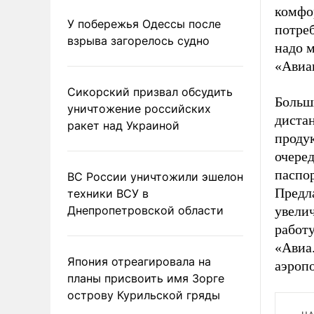
комфор
У побережья Одессы после
потреб
взрыва загорелось судно
надо м
«Авиа
Сикорский призвал обсудить
Больш
уничтожение российских
дистан
ракет над Украиной
проду
очеред
паспо
ВС России уничтожили эшелон
Предл
техники ВСУ в
Днепропетровской области
увелич
работу
«Авиа
Япония отреагировала на
аэропо
планы присвоить имя Зорге
острову Курильской гряды