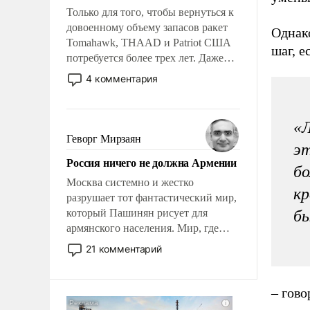
Только для того, чтобы вернуться к
довоенному объему запасов ракет
Однако
Tomahawk, THAAD и Patriot США
шаг, е
потребуется более трех лет. Даже
небольшая война с Ираном
4 комментария
опустошила американские
арсеналы. Сложившаяся ситуация
означает многолетний период
«Л
уязвимости США, например, перед
Геворг Мирзаян
эт
Китаем.
Россия ничего не должна Армении
бо
Москва системно и жестко
кр
разрушает тот фантастический мир,
который Пашинян рисует для
бы
армянского населения. Мир, где
политические прожекты будут
21 комментарий
безусловно оплачиваться за счет
российских налогоплательщиков и
где Еревану за свои поступки не
– гово
нужно отвечать.