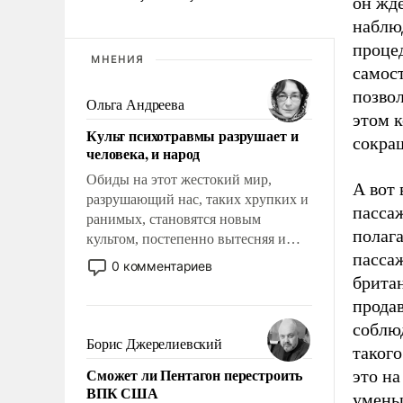
он жде
наблю
процед
МНЕНИЯ
самост
позво
Ольга Андреева
этом к
Культ психотравмы разрушает и
сокращ
человека, и народ
Обиды на этот жестокий мир,
А вот
разрушающий нас, таких хрупких и
пасса
ранимых, становятся новым
полага
культом, постепенно вытесняя и
пассаж
отменяя традиционное требование к
0 комментариев
человеку – быть мужественным и
брита
твердым под ударами судьбы, брать
продав
на себя ответственность, помогать
соблю
слабым, идти вперед и
Борис Джерелиевский
таког
адаптироваться.
Сможет ли Пентагон перестроить
это на
ВПК США
умень