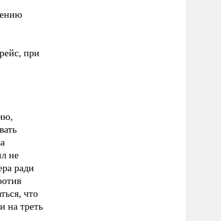
дению
рейс, при
ию,
вать
ва
ил не
ера ради
ротив
ться, что
и на треть