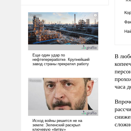
НА
Кор
Фан
На
В любо
копееч
персо
прохож
часа д
Впроче
рассчи
сниже
сложн