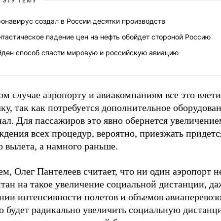
 ЭТУ ТЕМУ
онавирус создал в России десятки производств
тастическое падение цен на нефть обойдет стороной Россию
йден способ спасти мировую и российскую авиацию
м случае аэропорту и авиакомпаниям все это влети
ку, так как потребуется дополнительное оборудова
нал. Для пассажиров это явно обернется увеличени
дения всех процедур, вероятно, приезжать придется
о вылета, а намного раньше.
м, Олег Пантелеев считает, что ни один аэропорт н
тан на такое увеличение социальной дистанции, да
нии интенсивности полетов и объемов авиаперевоз
о будет радикально увеличить социальную дистанц