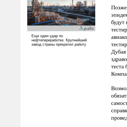
Позже,
эпидем
будут 
тестир
авиако
тести
Дубая
здраво
теста 
Компан
Возмо
обязат
самост
справк
провед