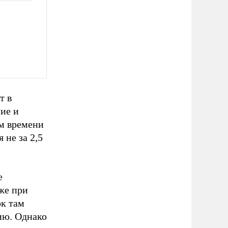
т в
ние и
ем времени
 не за 2,5
е
же при
ок там
ию. Однако