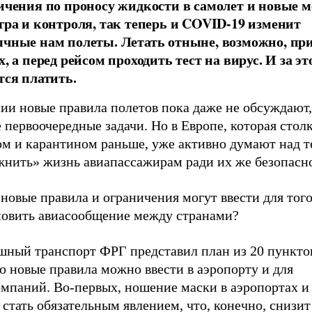
ичения по проносу жидкости в самолет и новые 
тра и контроля, так теперь и COVID-19 изменит
чные нам полеты. Летать отныне, возможно, при
, а перед рейсом проходить тест на вирус. И за эт
тся платить.
ии новые правила полетов пока даже не обсуждают,
 первоочередные задачи. Но в Европе, которая стол
ом и карантином раньше, уже активно думают над т
жнить» жизнь авиапассажирам ради их же безопасн
новые правила и ограничения могут ввести для того
новить авиасообщение между странами?
шный транспорт ФРГ представил план из 20 пунктов
о новые правила можно ввести в аэропорту и для
омпаний. Во-первых, ношение маски в аэропортах и
стать обязательным явлением, что, конечно, снизит