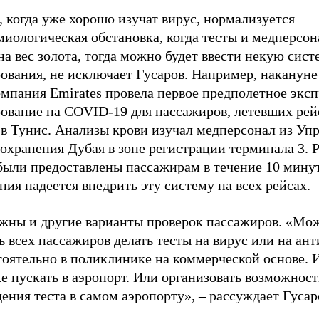
 когда уже хорошо изучат вирус, нормализуется
иологическая обстановка, когда тесты и медперсон
на вес золота, тогда можно будет ввести некую сист
ования, не исключает Гусаров. Например, накануне
мпания Emirates провела первое предполетное эксп
рование на COVID-19 для пассажиров, летевших рей
 в Тунис. Анализы крови изучал медперсонал из Уп
охранения Дубая в зоне регистрации терминала 3. 
были предоставлены пассажирам в течение 10 минут
ия надеется внедрить эту систему на всех рейсах.
жны и другие варианты проверок пассажиров. «Мо
ь всех пассажиров делать тесты на вирус или на ант
оятельно в поликлинике на коммерческой основе. И
е пускать в аэропорт. Или организовать возможност
ения теста в самом аэропорту», – рассуждает Гусар