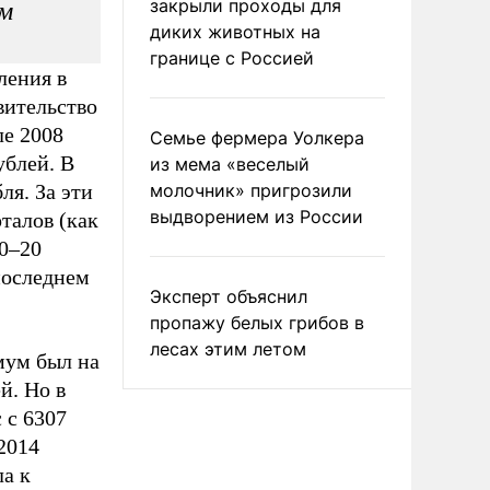
закрыли проходы для
ам
диких животных на
границе с Россией
ления в
вительство
ле 2008
Семье фермера Уолкера
ублей. В
из мема «веселый
ля. За эти
молочник» пригрозили
выдворением из России
талов (как
0–20
последнем
Эксперт объяснил
пропажу белых грибов в
лесах этим летом
мум был на
й. Но в
 с 6307
–2014
а к