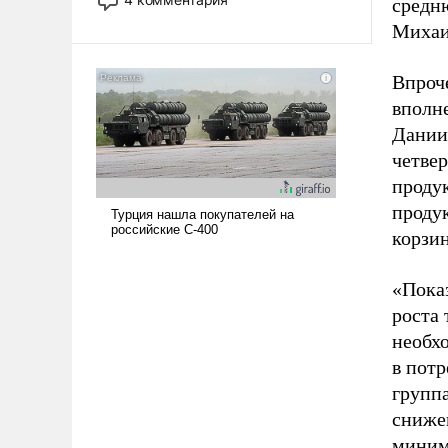
средн
опустошила американские
Михаи
арсеналы. Сложившаяся ситуация
означает многолетний период
уязвимости США, например, перед
Впроче
Китаем.
вполн
Дании
четве
проду
проду
корзи
«Пока
роста
необх
в потр
групп
сниже
миним