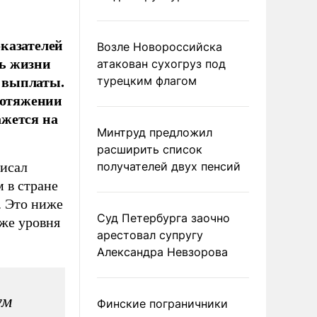
казателей
Возле Новороссийска
ь жизни
атакован сухогруз под
 выплаты.
турецким флагом
ротяжении
ажется на
Минтруд предложил
расширить список
писал
получателей двух пенсий
 в стране
. Это ниже
Суд Петербурга заочно
иже уровня
арестовал супругу
Александра Невзорова
ум
Финские пограничники