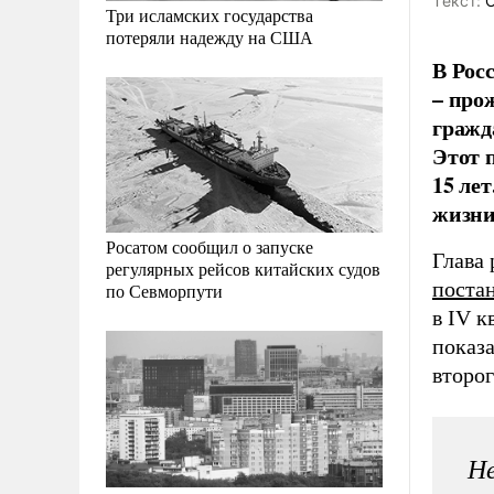
Tекст:
О
Три исламских государства
потеряли надежду на США
В Рос
– про
гражд
Этот 
15 лет
жизни
Росатом сообщил о запуске
Глава
регулярных рейсов китайских судов
поста
по Севморпути
в IV к
показа
второг
Не