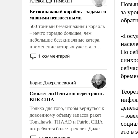
Александр Тимохин
Повыш
адаптироваться.
Безэкипажный корабль – задача со
за уро
многими неизвестными
обратн
500-тонный безэкипажный корабль
– нечто гораздо большее, чем
«Госу
небольшие безэкипажные катера,
насел
применение которых уже стало
Но сей
обыденностью. Задача по созданию
1 комментарий
синхро
такого корабля очень сложна и
амбициозна. Однако и ее
сейча
реализация радикально поднимет
бремен
наши боевые возможности.
Борис Джерелиевский
Теоре
Сможет ли Пентагон перестроить
ВПК США
инфля
денеж
Только для того, чтобы вернуться к
– юве
довоенному объему запасов ракет
Tomahawk, THAAD и Patriot США
социа
потребуется более трех лет. Даже
это в 
небольшая война с Ираном
4 комментария