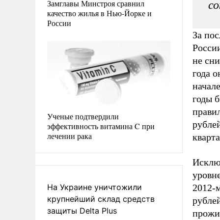
Замглавы Минстроя сравнил
со
качество жилья в Нью-Йорке и
России
За по
России
не сн
года о
начале
годы б
прави
Ученые подтвердили
рублей
эффективность витамина C при
лечении рака
кварта
Исклю
уровне
На Украине уничтожили
2012-м
крупнейший склад средств
рублей
защиты Delta Plus
прожи