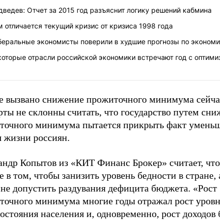
ведев: Отчет за 2015 год разъяснит логику решений кабмина
 отличается текущий кризис от кризиса 1998 года
беральные экономисты поверили в худшие прогнозы по эконом
которые отрасли российской экономики встречают год с оптим
е вызвано снижение прожиточного минимума сейча
рты не склонны считать, что государство путем сн
точного минимума пытается прикрыть факт умень
я жизни россиян.
андр Копытов из «КИТ Финанс Брокер» считает, что
е в том, чтобы занизить уровень бедности в стране, 
 не допустить раздувания дефицита бюджета. «Рост
точного минимума многие годы отражал рост уров
остояния населения и, одновременно, рост доходов