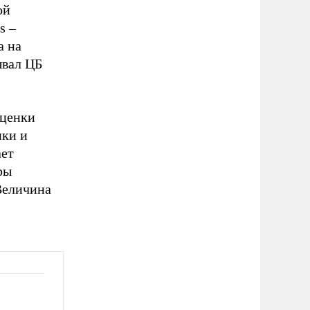
ой
s –
а на
ывал ЦБ
оценки
ики и
ает
ры
Величина