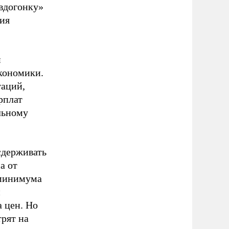
вдогонку»
ция
и
экономики.
таций,
рплат
льному
сдерживать
а от
 минимума
и
 цен. Но
трят на