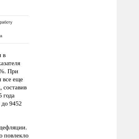
 в
казателя
2%. При
 все еще
, составив
5 года
 до 9452
дефляции.
то повлекло