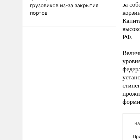
за со
грузовиков из-за закрытия
корзин
портов
Капит
высоко
РФ.
Велич
уровн
федер
устан
стипен
прожи
форми
НА
Пр