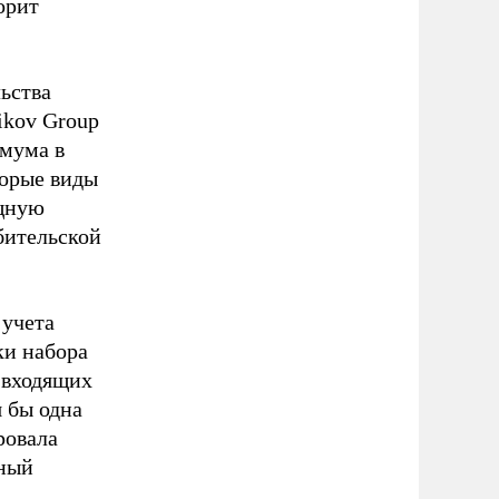
орит
ьства
ikov Group
мума в
торые виды
ощную
бительской
 учета
ки набора
 входящих
я бы одна
ровала
чный