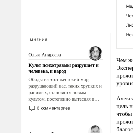
Мед
Чем
Ли
Не
МНЕНИЯ
Ольга Андреева
Чем ж
Культ психотравмы разрушает и
Экспе
человека, и народ
прожи
Обиды на этот жестокий мир,
уровн
разрушающий нас, таких хрупких и
ранимых, становятся новым
Алекс
культом, постепенно вытесняя и
цель н
отменяя традиционное требование к
6 комментариев
человеку – быть мужественным и
чтобы
твердым под ударами судьбы, брать
прожи
на себя ответственность, помогать
благос
слабым, идти вперед и