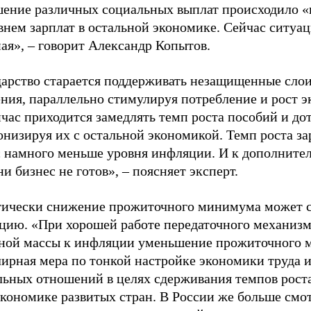
ение различных социальных выплат происходило «
внем зарплат в остальной экономике. Сейчас ситуа
ая», – говорит Александр Копытов.
дарство старается поддерживать незащищенные сло
ения, параллельно стимулируя потребление и рост 
час приходится замедлять темп роста пособий и до
низируя их с остальной экономикой. Темп роста за
с намного меньше уровня инфляции. И к дополните
и бизнес не готов», – поясняет эксперт.
тически снижение прожиточного минимума может 
цию. «При хорошей работе передаточного механизм
ной массы к инфляции уменьшение прожиточного
лирная мера по тонкой настройке экономики труда 
льных отношений в целях сдерживания темпов роста
экономике развитых стран. В России же больше смо