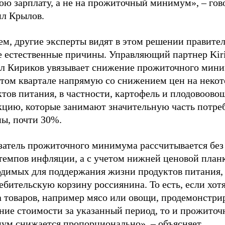
юю зарплату, а не на прожиточный минимум», – гов
л Крылов.
м, другие эксперты видят в этом решении правител
е естественные причины. Управляющий партнер Kir
л Кириков увязывает снижение прожиточного мини
ртом квартале напрямую со снижением цен на неко
ктов питания, в частности, картофель и плодовоов
кцию, которые занимают значительную часть потре
ны, почти 30%.
затель прожиточного минимума рассчитывается без
 темпов инфляции, а с учетом нижней ценовой план
одимых для поддержания жизни продуктов питания,
ебительскую корзину россиянина. То есть, если хот
а товаров, например мясо или овощи, продемонстри
ние стоимости за указанный период, то и прожито
ум снижается пропорционально», – объясняет