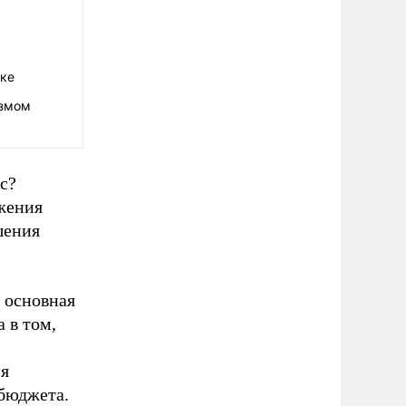
ике
измом
с?
ижения
шения
 основная
а в том,
ня
 бюджета.