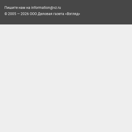
Пишите нам на
information@vz.ru
© 2005 — 2026 ООО Деловая газета «Взгляд»