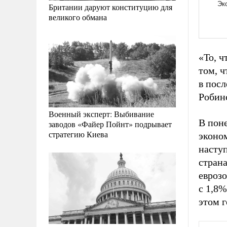
Британии даруют конституцию для
великого обмана
«То, ч
том, ч
в посл
Робин
Военный эксперт: Выбивание
В пон
заводов «Файер Пойнт» подрывает
стратегию Киева
эконом
насту
стран
евроз
с 1,8%
этом г