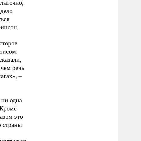
статочно,
 дело
ться
бинсон.
сторов
изисом.
сказали,
ичем речь
агах», –
 ни одна
 Кроме
разом это
о страны