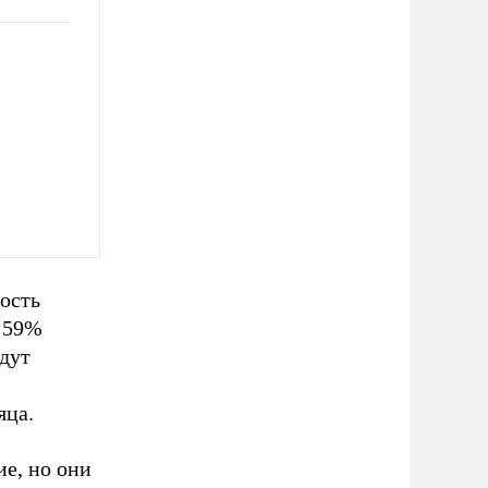
ность
о 59%
йдут
яца.
ие, но они