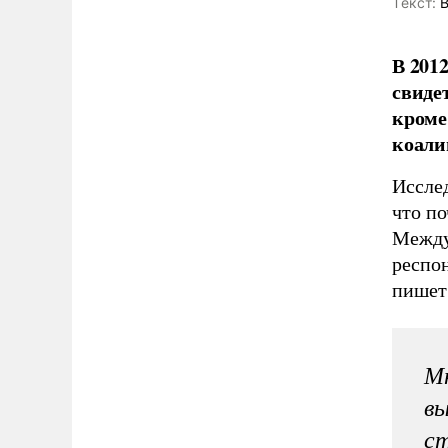
Tекст:
В
В 201
свиде
кроме
коали
Исслед
что п
Между 
респон
пише
Мн
вы
ст