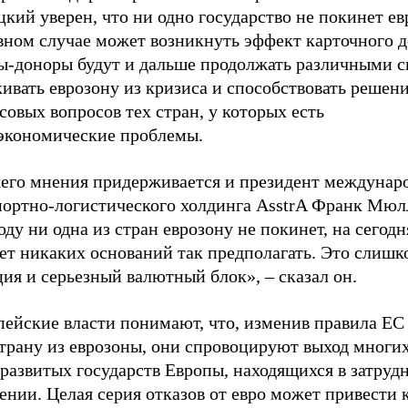
кий уверен, что ни одно государство не покинет ев
вном случае может возникнуть эффект карточного д
ы-доноры будут и дальше продолжать различными 
ивать еврозону из кризиса и способствовать решен
овых вопросов тех стран, у которых есть
экономические проблемы.
его мнения придерживается и президент междунар
портно-логистического холдинга AsstrA Франк Мюл
оду ни одна из стран еврозону не покинет, на сего
ет никаких оснований так предполагать. Это слишк
ия и серьезный валютный блок», – сказал он.
ейские власти понимают, что, изменив правила ЕС 
страну из еврозоны, они спровоцируют выход многи
развитых государств Европы, находящихся в затруд
нии. Целая серия отказов от евро может привести 