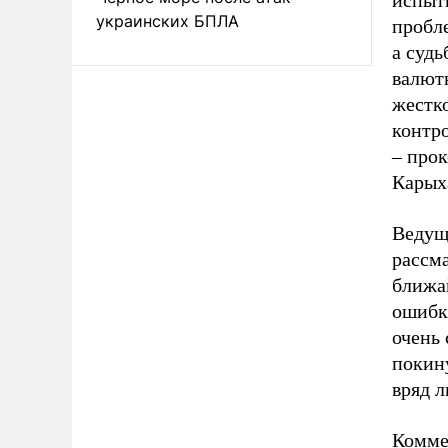
испыт
украинских БПЛА
пробл
а судь
валютн
жестк
контр
– про
Карых
Ведущ
рассм
ближа
ошибку
очень 
покин
вряд л
Комме