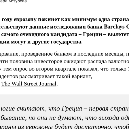
ера Козубова
2 году еврозону покинет как минимум одна страна
тельствуют данные исследования банка Barclays C
 самого очевидного кандидата – Греции – вылетет
ции могут и другие государства.
ование, проведенное банком в последние месяцы, п
очти половина инвесторов ожидают распада валютно
тем опрос во втором квартале показал, что только
дентов рассматривает такой вариант,
т
The Wall Street Journal
.
огие считают, что Греция – первая стран
бывание, но они не думают, что выхода од
раны из еврозоны будет достаточно, что