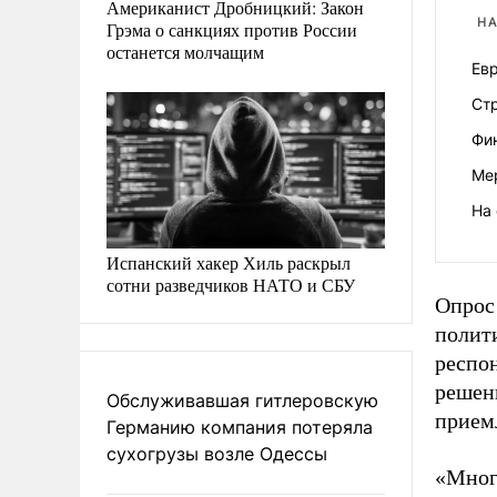
Американист Дробницкий: Закон
НА
Грэма о санкциях против России
останется молчащим
Ев
Ст
Фи
Ме
На 
Испанский хакер Хиль раскрыл
сотни разведчиков НАТО и СБУ
Опрос 
полит
респон
решен
Обслуживавшая гитлеровскую
прием
Германию компания потеряла
сухогрузы возле Одессы
«Многи