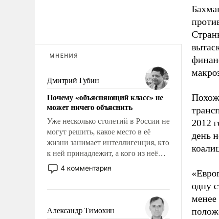
Бахмац
проти
Стран
вытаск
МНЕНИЯ
финанс
макро
Дмитрий Губин
Почему «объясняющий класс» не
Похож
может ничего объяснить
транс
Уже несколько столетий в России не
2012 г
могут решить, какое место в её
день н
жизни занимает интеллигенция, кто
коалиц
к ней принадлежит, а кого из неё
исключили с правом
4 комментария
«Европ
восстановления и без оного. И чем
одну 
она отличается от просто
образованных людей. Иногда
менее 
казалось, что эти вопросы решены
положе
Александр Тимохин
раз и навсегда, но – нет, не решены.