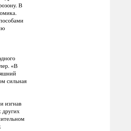
розону. В
омика.
способами
ию
одного
лер. «В
дняшний
ом сильная
и изгнав
х других
нительном
к