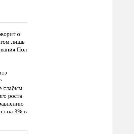
оворит о
этом лишь
ования Пол
ноз
е
е слабым
го роста
сравнению
но на 3% в