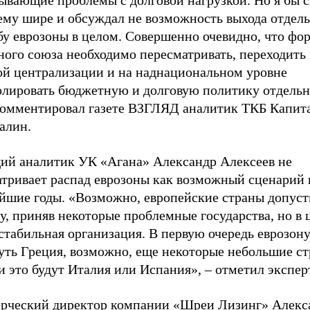
ывающие проблемы с долговой нагрузкой. Но я бы с
ему шире и обсуждал не возможность выхода отдель
бу еврозоны в целом. Совершенно очевидно, что фо
ого союза необходимо пересматривать, переходить 
ой централизации и на наднациональном уровне
олировать бюджетную и долговую политику отдельн
комментировал газете ВЗГЛЯД аналитик ТКБ Капит
алин.
ий аналитик УК «Агана» Александр Алексеев не
атривает распад еврозоны как возможный сценарий 
йшие годы. «Возможно, европейские страны допус
, приняв некоторые проблемные государства, но в 
стабильная организация. В первую очередь еврозон
уть Греция, возможно, еще некоторые небольшие ст
и это будут Италия или Испания», – отметил эксперт
рческий директор компании «Шреи Лизинг» Алекс