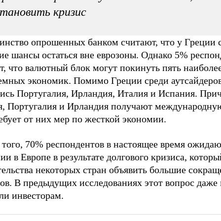
тановить кризис
инство опрошенных банком считают, что у Греции 
ие шансы остаться вне еврозоны. Однако 5% респон
т, что валютный блок могут покинуть пять наиболе
емных экономик. Помимо Греции среди аутсайдеро
лись Португалия, Ирландия, Италия и Испания. При
я, Португалия и Ирландия получают международну
ебует от них мер по жесткой экономии.
 того, 70% респондентов в настоящее время ожида
ии в Европе в результате долгового кризиса, которы
тельства некоторых стран объявить большие сокращ
ов. В предыдущих исследованиях этот вопрос даже 
ли инвесторам.