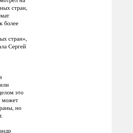
мотрел на
ных стран,
рмат
к более
ых стран»,
ала Сергей
в
тили
целом это
у может
раны, но
.
андр