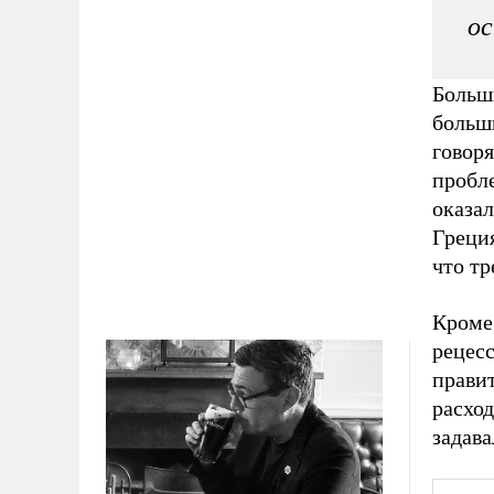
ос
Больш
больш
говоря
пробл
оказа
Греци
что тр
Кроме
рецесс
прави
расход
задава