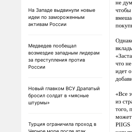
не дум
чтобы 
На Западе выдвинули новые
идеи по замороженным
вмеша
активам России
покуп
Однако
Медведев пообещал
вклады
возмездие западным лидерам
«Заста
за преступления против
что не
России
идет о
добав
Новый главком ВСУ Драпатый
«Все э
бросил солдат в «мясные
из стр
штурмы»
того, 
может 
Турция ограничила проход в
PIIGS 
Черное море после атак