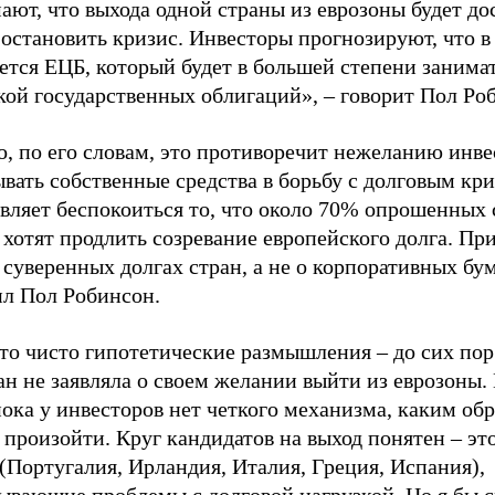
ают, что выхода одной страны из еврозоны будет до
остановить кризис. Инвесторы прогнозируют, что в
ется ЕЦБ, который будет в большей степени занима
кой государственных облигаций», – говорит Пол Ро
, по его словам, это противоречит нежеланию инве
вать собственные средства в борьбу с долговым кр
вляет беспокоиться то, что около 70% опрошенных 
 хотят продлить созревание европейского долга. Пр
 суверенных долгах стран, а не о корпоративных бум
ил Пол Робинсон.
то чисто гипотетические размышления – до сих пор
ан не заявляла о своем желании выйти из еврозоны.
пока у инвесторов нет четкого механизма, каким об
произойти. Круг кандидатов на выход понятен – эт
(Португалия, Ирландия, Италия, Греция, Испания),