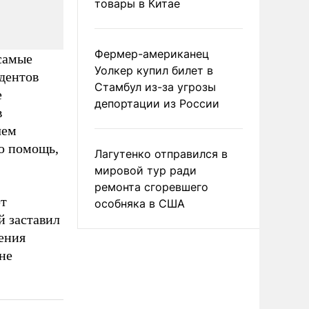
товары в Китае
Фермер-американец
самые
Уолкер купил билет в
дентов
Стамбул из-за угрозы
е
депортации из России
в
чем
ю помощь,
Лагутенко отправился в
мировой тур ради
ремонта сгоревшего
ют
особняка в США
й заставил
ения
не