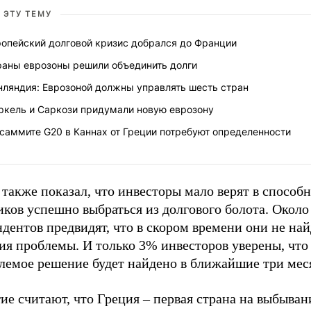
 ЭТУ ТЕМУ
ропейский долговой кризис добрался до Франции
раны еврозоны решили объединить долги
нляндия: Еврозоной должны управлять шесть стран
ркель и Саркози придумали новую еврозону
саммите G20 в Каннах от Греции потребуют определенности
также показал, что инвесторы мало верят в способ
иков успешно выбраться из долгового болота. Окол
дентов предвидят, что в скором времени они не на
ия проблемы. И только 3% инвесторов уверены, что
лемое решение будет найдено в ближайшие три мес
е считают, что Греция – первая страна на выбыван