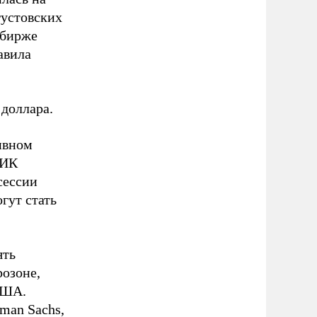
густовских
 бирже
авила
 доллара.
ивном
 ИК
сессии
гут стать
ять
розоне,
США.
dman Sachs,