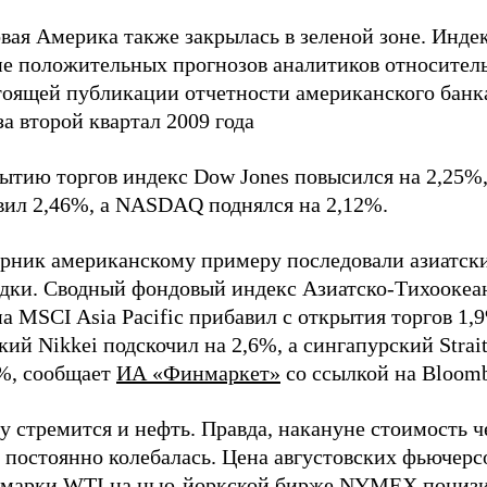
вая Америка также закрылась в зеленой зоне. Инде
не положительных прогнозов аналитиков относител
тоящей публикации отчетности американского банк
за второй квартал 2009 года
рытию торгов индекс Dow Jones повысился на 2,25%
вил 2,46%, а NASDAQ поднялся на 2,12%.
орник американскому примеру последовали азиатск
дки. Сводный фондовый индекс Азиатско-Тихоокеа
а MSCI Asia Pacific прибавил с открытия торгов 1,
ий Nikkei подскочил на 2,6%, а сингапурский Strait
2%, сообщает
ИА «Финмаркет»
со ссылкой на Bloomb
у стремится и нефть. Правда, накануне стоимость 
 постоянно колебалась. Цена августовских фьючерс
 марки WTI на нью-йоркской бирже NYMEХ понизи