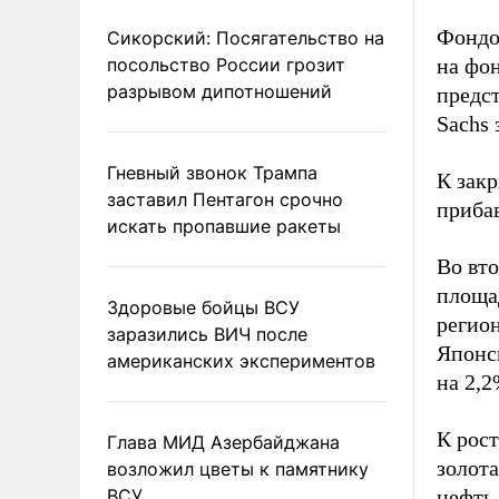
Фондо
Сикорский: Посягательство на
посольство России грозит
на фо
разрывом дипотношений
предс
Sachs 
Гневный звонок Трампа
К зак
заставил Пентагон срочно
приба
искать пропавшие ракеты
Во вт
площа
Здоровые бойцы ВСУ
регион
заразились ВИЧ после
Японск
американских экспериментов
на 2,
К рост
Глава МИД Азербайджана
золота
возложил цветы к памятнику
ВСУ
нефть