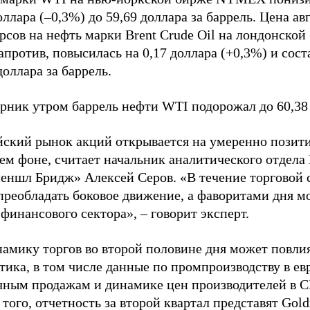
оллара (–0,3%) до 59,69 доллара за баррель. Цена ав
сов на нефть марки Brent Crude Oil на лондонской
апротив, повысилась на 0,17 доллара (+0,3%) и сост
доллара за баррель.
орник утром баррель нефти WTI подорожал до 60,38
йский рынок акций открывается на умеренно позит
ем фоне, считает начальник аналитического отдела
еншл Бридж» Алексей Серов. «В течение торговой 
преобладать боковое движение, а фаворитами дня мо
финансового сектора», – говорит эксперт.
намику торгов во второй половине дня может повли
тика, в том числе данные по промпроизводству в ев
чным продажам и динамике цен производителей в 
того, отчетность за второй квартал представят Gol