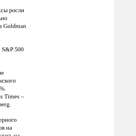
ксы росли
ьно
а Goldman
, S&P 500
ие
нского
9%.
s Times –
erg.
черного
ов на
лась на