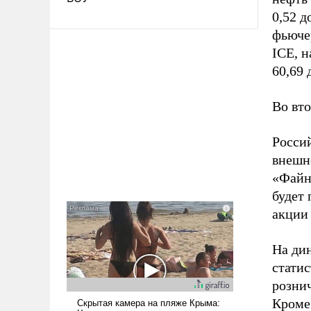
0,52 д
фьючер
IСE, н
60,69 
Во вт
Росси
внешн
«Файн
будет 
акции 
На ди
статис
розни
Кроме 