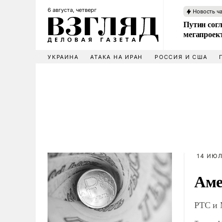
6 августа, четверг
Новость ч
Путин сог
мегапроек
УКРАИНА
АТАКА НА ИРАН
РОССИЯ И США
14 ИЮЛ
Аме
РТС и 