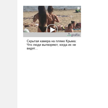
всерьез обсуждаемой идеей.