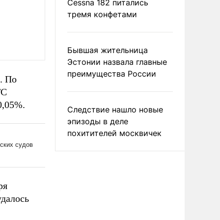
Cessna 182 питались
тремя конфетами
Бывшая жительница
Эстонии назвала главные
преимущества России
. По
ТС
0,05%.
Следствие нашло новые
эпизоды в деле
похитителей москвичек
ря
удалось