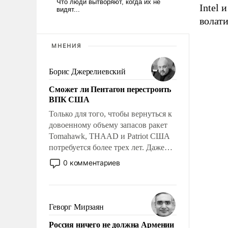
Intel 
волат
МНЕНИЯ
Борис Джерелиевский
Сможет ли Пентагон перестроить
ВПК США
Только для того, чтобы вернуться к
довоенному объему запасов ракет
Tomahawk, THAAD и Patriot США
потребуется более трех лет. Даже
небольшая война с Ираном
0 комментариев
опустошила американские
арсеналы. Сложившаяся ситуация
означает многолетний период
уязвимости США, например, перед
Геворг Мирзаян
Китаем.
Россия ничего не должна Армении