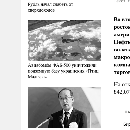
Tекст:
Н
Рубль начал слабеть от
сверхдоходов
Во вт
росто
амери
Нефть
волат
макро
компа
Авиабомбы ФАБ-500 уничтожили
торго
подземную базу украинских «Птиц
Мадьяра»
На отк
842,07
НА
Би