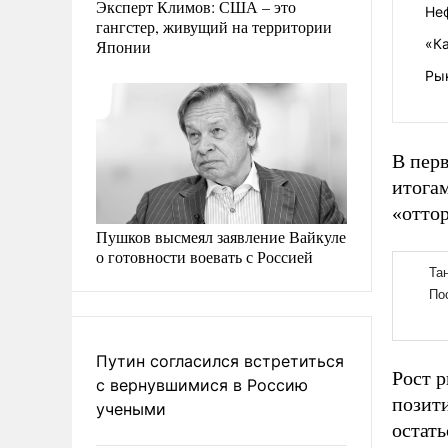
Эксперт Климов: США – это
Не
гангстер, живущий на территории
«К
Японии
Ры
В пер
итога
«оттор
Пушков высмеял заявление Вайкуле
о готовности воевать с Россией
Путин согласился встретиться
Рост 
с вернувшимися в Россию
позит
учеными
остать