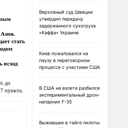
Верховный суд Швеции
нным
утвердил передачу
задержанного сухогруза
 Азии.
«Каффа» Украине
щает стать
ходом
Киев пожаловался на
паузу в переговорном
ь исход
процессе с участием США
% до
В США на взлете разбился
7 пункта.
экспериментальный дрон-
напарник F-35
Выжившие в тайге пилоты