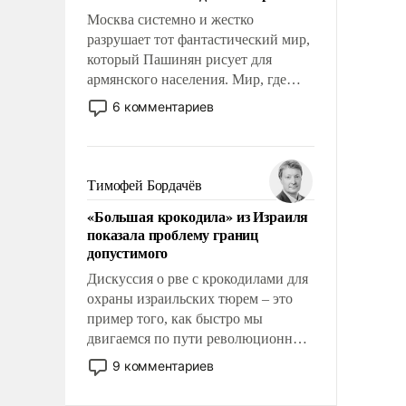
Москва системно и жестко
разрушает тот фантастический мир,
который Пашинян рисует для
армянского населения. Мир, где
этому населению все должны
6 комментариев
просто по определению, где его
политические прожекты будут
беспрекословно оплачиваться за
счет российских
Тимофей Бордачёв
налогоплательщиков и где за свои
«Большая крокодила» из Израиля
поступки не нужно отвечать.
показала проблему границ
допустимого
Дискуссия о рве с крокодилами для
охраны израильских тюрем – это
пример того, как быстро мы
двигаемся по пути революционных
изменений. То, что несколько лет
9 комментариев
назад было образом для
псевдонаучной фантастики, стало