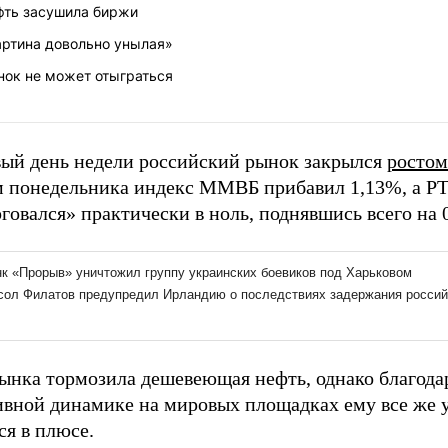
фть засушила биржи
артина довольно унылая»
нок не может отыграться
вый день недели российский рынок закрылся
ростом
м понедельника индекс ММВБ прибавил 1,13%, а Р
говался» практически в ноль, поднявшись всего на 
рынка тормозила дешевеющая нефть, однако благода
ивной динамике на мировых площадках ему все же 
ся в плюсе.