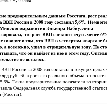
аталья Журавлева
сно предварительным данным Росстата, рост реа
а ВВП России в 2008 году составил 5,6%. Немног
 Минэкономразвития Эльвира Набиуллина
озировала, что рост ВВП составит «чуть менее 6
е говорят о том, что ВВП в четвертом квартале б
ю, а возможно, ушел в отрицательную зону. Не ст
итывать, что он выйдет из нее в этом году. Оптим
тельстве не осталось.
ВВП России за 2008 год составил в текущих ценах 
млрд рублей, а рост его реального объема относите
 5,6%. Такие предварительные показатели во вторни
тавила Федеральная служба государственной статис
 (Росстат).