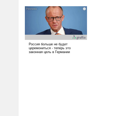
всерьез обсуждаемой идеей.