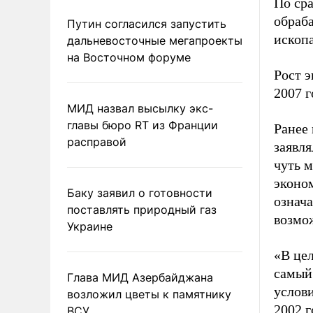
По сра
обраб
Путин согласился запустить
ископ
дальневосточные мегапроекты
на Восточном форуме
Рост э
2007 
МИД назвал высылку экс-
главы бюро RT из Франции
Ранее
расправой
заявл
чуть 
эконо
Баку заявил о готовности
означа
поставлять природный газ
возмож
Украине
«В це
самый
Глава МИД Азербайджана
услови
возложил цветы к памятнику
2002 
ВСУ