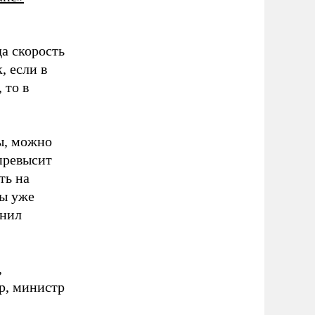
а скорость
, если в
 то в
ы, можно
 превысит
ть на
мы уже
снил
,
р, министр