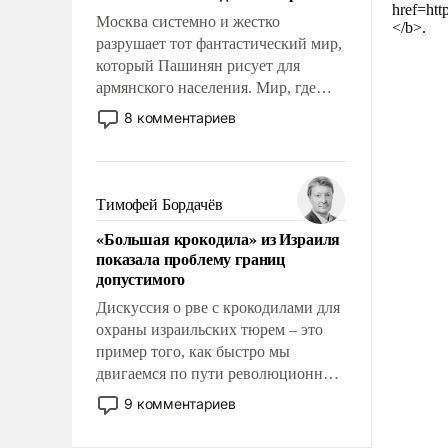
href=ht
Москва системно и жестко
</b>.
разрушает тот фантастический мир,
который Пашинян рисует для
армянского населения. Мир, где
этому населению все должны
8 комментариев
просто по определению, где его
политические прожекты будут
беспрекословно оплачиваться за
счет российских
Тимофей Бордачёв
налогоплательщиков и где за свои
«Большая крокодила» из Израиля
поступки не нужно отвечать.
показала проблему границ
допустимого
Дискуссия о рве с крокодилами для
охраны израильских тюрем – это
пример того, как быстро мы
двигаемся по пути революционных
изменений. То, что несколько лет
9 комментариев
назад было образом для
псевдонаучной фантастики, стало