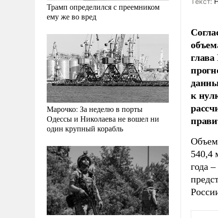
Tекст:
Н
Трамп определился с преемником
ему же во вред
Согла
объем
глава
прогн
данны
к нул
рассч
Марочко: За неделю в порты
прави
Одессы и Николаева не вошел ни
один крупный корабль
Объем 
540,4 
года –
предс
России