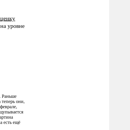
оценку
 на уровне
. Раньше
 теперь они,
 феврале,
ащупывается
артина
а есть ещё