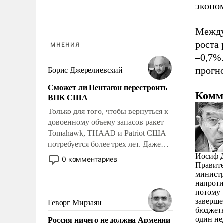
эконом
Между
роста
МНЕНИЯ
–0,7%.
прогно
Борис Джерелиевский
Сможет ли Пентагон перестроить
Комм
ВПК США
Только для того, чтобы вернуться к
довоенному объему запасов ракет
Tomahawk, THAAD и Patriot США
потребуется более трех лет. Даже
небольшая война с Ираном
Иосиф Д
0 комментариев
Правите
опустошила американские
министр
арсеналы. Сложившаяся ситуация
напроти
означает многолетний период
потому 
уязвимости США, например, перед
заверше
Геворг Мирзаян
Китаем.
бюджетн
Россия ничего не должна Армении
один не