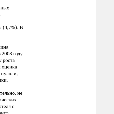
зных
 .
 (4,7%). В
лина
 2008 году
у роста
я оценка
 нулю и,
ики.
тельно, не
ических
ателя с
анс»