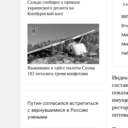
Сальдо сообщил о провале
НА
украинского десанта на
Кинбурнской косе
ВВ
Вт
Ми
Ми
На
Выжившие в тайге пилоты Cessna
182 питались тремя конфетами
Индек
состав
показ
имущес
Путин согласился встретиться
рестор
с вернувшимися в Россию
оптова
учеными