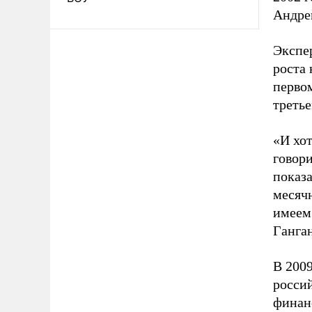
Андре
Экспер
роста
первом
третье
«И хот
говори
показа
месяч
имеем
Ганган
В 200
росси
финан