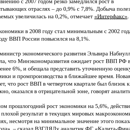
внению с 2007 годом резко замедлился рост в
атывающих отраслях – до 0,9% с 7,8%. Добыча поле
аемых увеличилась на 0,2%, отмечает
«Интерфакс»
.
кономики в 2008 году стал минимальным с 2002 года
году ВВП России повысился на 8,1%.
 министр экономического развития Эльвира Набиул
яла, что Минэкономразвития ожидает рост ВВП РФ в
менее 6%, и обещала представить уточненную оценк
мики и промпроизводства в ближайшее время. Нова
ет, что рост ВВП в четвертом квартале был близок к
но, оказался в отрицательной зоне, говорят аналит
лом прошлогодний рост экономики на 5,6%, действи
 плохой результат в текущих мировых макроэконом
ях, несмотря на минимальное значение этого показ
года», – сказал ВЗГЛЯДу аналитик
ФГ «Калита-Фин