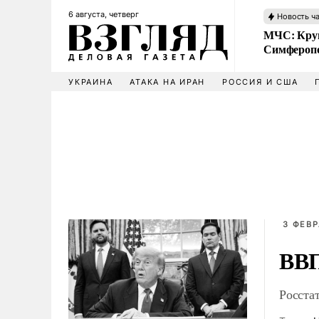
6 августа, четверг
Новость ч
МЧС: Кру
Симфероп
УКРАИНА
АТАКА НА ИРАН
РОССИЯ И США
3 ФЕВР
ВВП
Росста