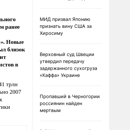
льного
МИД призвал Японию
им ранее
признать вину США за
Хиросиму
%». Новые
ыл близок
Верховный суд Швеции
оит
утвердил передачу
истов в
задержанного сухогруза
«Каффа» Украине
41 трлн
льно 2007
Пропавший в Черногории
к
россиянин найден
тики
мертвым