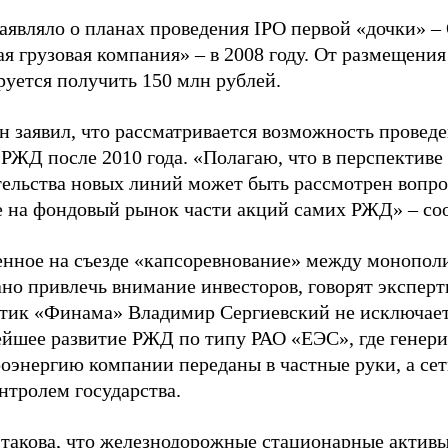
аявляло о планах проведения IPO первой «дочки» –
я грузовая компания» – в 2008 году. От размещения
руется получить 150 млн рублей.
 заявил, что рассматривается возможность проведе
РЖД после 2010 года. «Полагаю, что в перспективе
тельства новых линий может быть рассмотрен вопро
е на фондовый рынок части акций самих РЖД» – со
енное на съезде «капсоревнование» между монопол
но привлечь внимание инвесторов, говорят эксперт
тик «Финама» Владимир Сергиевский не исключае
ейшее развитие РЖД по типу РАО «ЕЭС», где гене
оэнергию компании переданы в частные руки, а сет
нтролем государства.
 такова, что железнодорожные стационарные активы