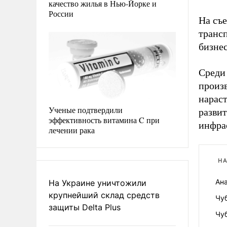
качество жилья в Нью-Йорке и
России
На съ
трансп
бизнес
Среди
произ
нараст
Ученые подтвердили
разви
эффективность витамина C при
инфра
лечении рака
НА
Ан
На Украине уничтожили
крупнейший склад средств
Чу
защиты Delta Plus
Чу