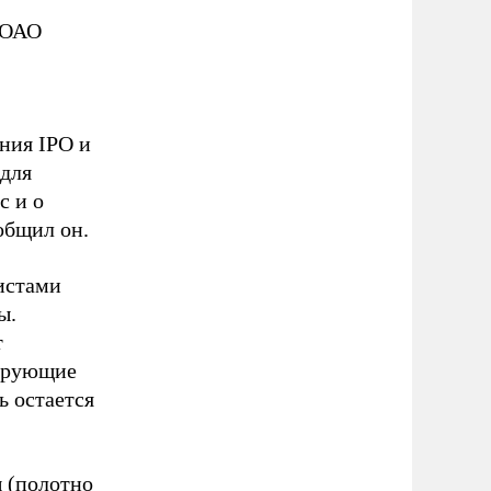
 ОАО
ния IPO и
 для
с и о
общил он.
истами
ы.
т
рирующие
ь остается
 (полотно