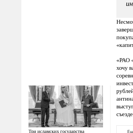
и
Несмот
завер
покупа
«капи
«РАО 
хочу в
сорев
инвес
рубле
антина
высту
съезде
Три исламских государства