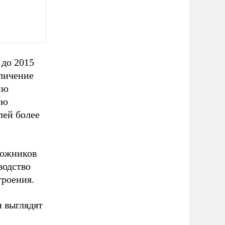
 до 2015
еличение
ию
ую
лей более
рожников
водство
троения.
и выглядят