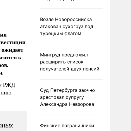
Возле Новороссийска
атакован сухогруз под
ния
турецким флагом
инвестиции
н ожидает
Минтруд предложил
изится к
расширить список
ов.
получателей двух пенсий
и.
ту РЖД
Суд Петербурга заочно
чению
арестовал супругу
Александра Невзорова
тных
Финские пограничники