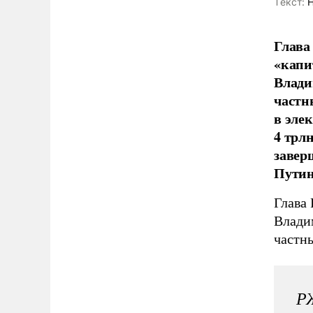
Tекст:
Н
Глава
«капи
Влади
частн
в эле
4 трл
завер
Путин
Глава
Влади
частн
РЖ