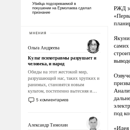
РЖД з
«Перва
плани
МНЕНИЯ
Якунин
самих 
Ольга Андреева
строи
Культ психотравмы разрушает и
вывод
человека, и народ
Обиды на этот жестокий мир,
Озвуч
разрушающий нас, таких хрупких и
призва
ранимых, становятся новым
Анали
культом, постепенно вытесняя и
отменяя традиционное требование к
дальн
5 комментариев
человеку – быть мужественным и
электр
твердым под ударами судьбы, брать
под ко
на себя ответственность, помогать
слабым, идти вперед и
Александр Тимохин
«Идея
адаптироваться.