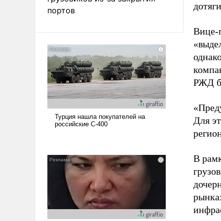
дотяг
портов
Вице-
«выдел
однако
компа
РЖД б
«Преду
Для э
регион
В рам
грузо
дочер
рынка
инфра