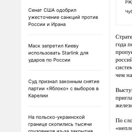
РЖ
Сенат США одобрил
Чуб
ужесточение санкций против
России и Ирана
Страте
года 
Маск запретил Киеву
пропу
использовать Starlink для
росси
ударов по России
систем
чем на
Суд признал законным снятие
партии «Яблоко» с выборов в
Высту
Карелии
пригл
желез
На польско-украинской
По сл
границе скопились тысячи
«непло
грузовиков из-за закрытия