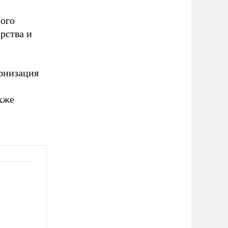
ного
рства и
рнизация
кже