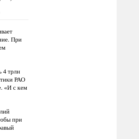
ивает
ние. При
ем
 4 трлн
етики РАО
. «И с кем
олий
тобы при
равый