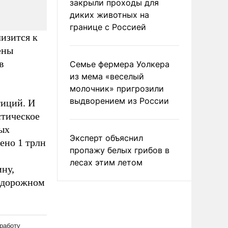
закрыли проходы для
диких животных на
границе с Россией
изится к
ены
в
Семье фермера Уолкера
из мема «веселый
молочник» пригрозили
выдворением из России
тиций. И
стическое
ных
Эксперт объяснил
ено 1 трлн
пропажу белых грибов в
лесах этим летом
ну,
нодорожном