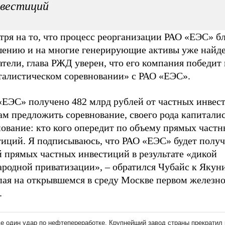
нвестиций
ря на то, что процесс реорганизации РАО «ЕЭС» бл
шению и на многие генерирующие активы уже найд
тели, глава РЖД уверен, что его компания победит 
талистическом соревновании» с РАО «ЕЭС».
«ЕЭС» получено 482 млрд рублей от частных инвес
ам предложить соревнование, своего рода капитали
нование: кто кого опередит по объему прямых част
тиций. Я подписываюсь, что РАО «ЕЭС» будет получ
й прямых частных инвестиций в результате «дикой
родной приватизации», – обратился Чубайс к Якуни
пая на открывшемся в среду Москве первом желез
.