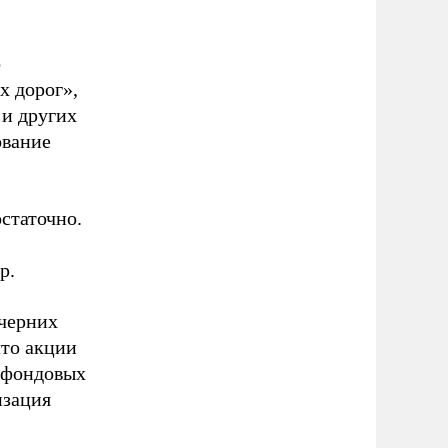
о
х дорог»,
 и других
ование
статочно.
р.
черних
что акции
а фондовых
изация