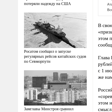
потеряли надежду на США
В сво
«приз
этом п
сообщ
Росатом сообщил о запуске
регулярных рейсов китайских судов
Глава 
по Севморпути
рубле
с 1 ию
же нам
Росси
«соре
этом н
Замглавы Минстроя сравнил
смысл