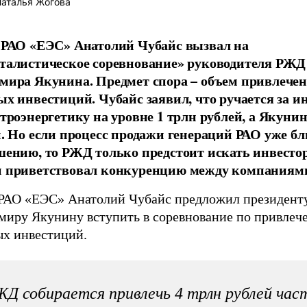
аталья Жогова
 РАО «ЕЭС» Анатолий Чубайс вызвал на
талистическое соревнование» руководителя РЖД
мира Якунина. Предмет спора – объем привлече
ых инвестиций. Чубайс заявил, что ручается за 
ктроэнергетику на уровне 1 трлн рублей, а Якуни
н. Но если процесс продажи генераций РАО уже бл
шению, то РЖД только предстоит искать инвестор
 приветствовал конкуренцию между компаниям
 РАО «ЕЭС» Анатолий Чубайс предложил президен
миру Якунину вступить в соревнование по привле
ых инвестиций.
Д собирается привлечь 4 трлн рублей час