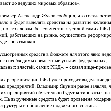
ивают до ведущих мировых образцов».
премьер Александр Жуков сообщил, что государств
яло и будет выделять средства на развитие железны
, по его словам, без совместных усилий самих РЖД
ний, работающих на рынке, осуществить реформир
удет невозможно.
смотренных средств в бюджете для этого явно недо
того необходимы совместные усилия федеральных,
альных властей, самих РЖД», – сказал вице-премье
ках реорганизации РЖД уже проходит выделение до
вых предприятий. Владимир Якунин ранее заявлял, 
них предприятий обязательно будут котироваться н
х. На вырученные средства будет проведена модерн
структуры и обновление подвижного состава.