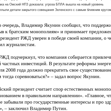
ю очередь, Владимир Якунин сообщил, что поддерж
ыв к братским монополиям» и принимает предложе
резидент РЖД уверен в победе своей компании, о ч
ил журналистам.
РЖД подчеркнул, что компания собирается привлечь
й частных инвестиций. В результате реформы энерг
ля 2008 года должно прекратить свое существование
 тогда соревноваться?» – задал вопрос Якунин.
йский президент считает спор естественных моноп
внованием в правильном направлении». «Главное, ч
е забывали про государственные интересы и про зд
», – заключил Владимир Путин.