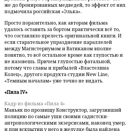
же до бронированных медведей, то эффект от них
подмочила российская «Элька».
Просто поразительно, как авторам фильма
удалось оставить за бортом практически всё то,
что составляло прелесть оригинальной книги. И
если старательное упразднение параллелей
между Магистериумом и Ватиканом вполне
понятно, то всё остальное кроме как глупостью и
не назовешь. Причем глупостью фатальной,
потому что славы и прибылей «Властелина
Колец», другого продукта студии New Line,
«Темным началам» уже точно не видать.
«Пила IV»
Кадр из фильма «Пила 4»
Маньяк по прозвищу Конструктор, загрузивший
полицию по самые уши своими садистски-
антропологическими экзерсисами, наконец умер,
и при вскрытии у него в желудке была найдена