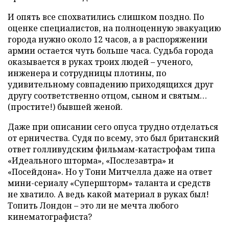
И опять все спохватились слишком поздно. По
оценке специалистов, на полноценную эвакуацию
города нужно около 12 часов, а в распоряжении
армии остается чуть больше часа. Судьба города
оказывается в руках троих людей – ученого,
инженера и сотрудницы плотины, по
удивительному совпадению приходящихся друг
другу соответственно отцом, сыном и святым…
(простите!) бывшей женой.
Даже при описании сего опуса трудно отделаться
от ерничества. Судя по всему, это был британский
ответ голливудским фильмам-катастрофам типа
«Идеального шторма», «Послезавтра» и
«Посейдона». Но у Тони Митчелла даже на ответ
мини-сериалу «Супершторм» таланта и средств
не хватило. А ведь какой материал в руках был!
Топить Лондон – это ли не мечта любого
кинематографиста?