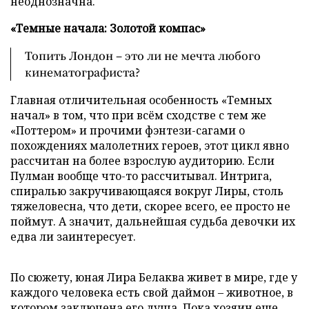
неоднозначна.
«Темные начала: Золотой компас»
Топить Лондон – это ли не мечта любого
кинематографиста?
Главная отличительная особенность «Темных
начал» в том, что при всём сходстве с тем же
«Поттером» и прочими фэнтези-сагами о
похождениях малолетних героев, этот цикл явно
рассчитан на более взрослую аудиторию. Если
Пулман вообще что-то рассчитывал. Интрига,
спиралью закручивающаяся вокруг Лиры, столь
тяжеловесна, что дети, скорее всего, ее просто не
поймут. А значит, дальнейшая судьба девочки их
едва ли заинтересует.
По сюжету, юная Лира Белаква живет в мире, где у
каждого человека есть свой даймон – животное, в
котором заключена его душа. Пока хозяин еще