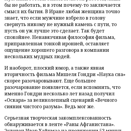
бы не работать, и в этом почему-то заключается
смысл их бытия. В Иране любая женщина точно
знает, что если мужчине взбрело в голову
свернуть никому не нужный камень с пути, то
пусть он уж лучше это сделает. Так будет
спокойнее. Ненавязчивая философия фильма,
приправленная тонкой иронией, оставляет
ощущение хорошего разговора в компании
нескольких мудрых людей.
И наоборот, плоский юмор, а также явная
вторичность фильма Мишеля Гондри «Наука сна»
скорее разочаровывают. Еще большее
разочарование появляется, если вспомнить, что
именно Гондри несколько лет назад получил
«Оскара» за великолепный сценарий «Вечного
сияния чистого разума». Ведь мог же.
Серьезная творческая закомплексованность
обнаруживается в ленте «Раны Афганистана».
Эстонец Ивар Хайнмаа на протяжении 53 минут