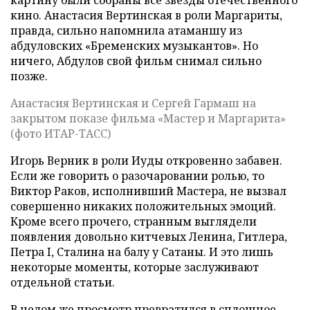
картину были собраны все звезды отечественного
кино. Анастасия Вертинская в роли Маргариты,
правда, сильно напомнила атаманшу из
абдуловских «Бременских музыкантов». Но
ничего, Абдулов свой фильм снимал сильно
позже.
Анастасия Вертинская и Сергей Гармаш на
закрытом показе фильма «Мастер и Маргарита»
(фото ИТАР-ТАСС)
Игорь Верник в роли Иуды откровенно забавен.
Если же говорить о разочаровании ролью, то
Виктор Раков, исполнивший Мастера, не вызвал
совершенно никаких положительных эмоций.
Кроме всего прочего, странным выглядели
появления довольно китчевых Ленина, Гитлера,
Петра I, Сталина на балу у Сатаны. И это лишь
некоторые моменты, которые заслуживают
отдельной статьи.
В целом же просмотр превратился в сплошное