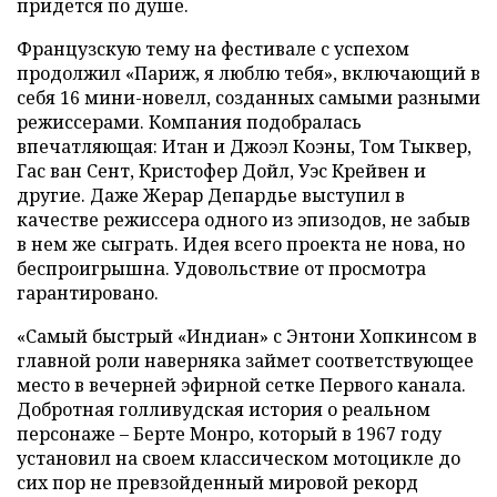
придется по душе.
Французскую тему на фестивале с успехом
продолжил «Париж, я люблю тебя», включающий в
себя 16 мини-новелл, созданных самыми разными
режиссерами. Компания подобралась
впечатляющая: Итан и Джоэл Коэны, Том Тыквер,
Гас ван Сент, Кристофер Дойл, Уэс Крейвен и
другие. Даже Жерар Депардье выступил в
качестве режиссера одного из эпизодов, не забыв
в нем же сыграть. Идея всего проекта не нова, но
беспроигрышна. Удовольствие от просмотра
гарантировано.
«Самый быстрый «Индиан» с Энтони Хопкинсом в
главной роли наверняка займет соответствующее
место в вечерней эфирной сетке Первого канала.
Добротная голливудская история о реальном
персонаже – Берте Монро, который в 1967 году
установил на своем классическом мотоцикле до
сих пор не превзойденный мировой рекорд