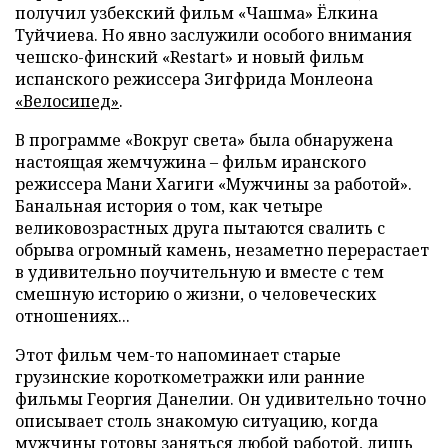
получил узбекский фильм «Чашма» Ёлкина
Туйчиева. Но явно заслужили особого внимания
чешско-финский «Restart» и новый фильм
испанского режиссера Зигфрида Монлеона
«Велосипед»
.
В программе «Вокруг света» была обнаружена
настоящая жемчужина – фильм иранского
режиссера Мани Хагиги «Мужчины за работой».
Банальная история о том, как четыре
великовозрастных друга пытаются свалить с
обрыва огромный камень, незаметно перерастает
в удивительно поучительную и вместе с тем
смешную историю о жизни, о человеческих
отношениях...
Этот фильм чем-то напоминает старые
грузинские короткометражки или ранние
фильмы Георгия Данелии. Он удивительно точно
описывает столь знакомую ситуацию, когда
мужчины готовы заняться любой работой, лишь