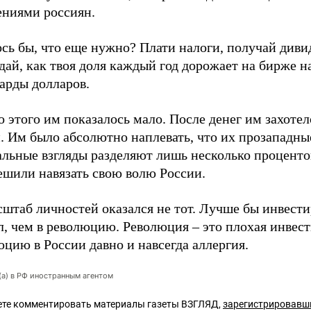
ениями россиян.
сь бы, что еще нужно? Плати налоги, получай диви
ай, как твоя доля каждый год дорожает на бирже н
арды долларов.
 этого им показалось мало. После денег им захотел
. Им было абсолютно наплевать, что их прозападны
альные взгляды разделяют лишь несколько проценто
ешили навязать свою волю России.
штаб личностей оказался не тот. Лучше бы инвести
, чем в революцию. Революция – это плохая инвест
цию в России давно и навсегда аллергия.
(а) в РФ иностранным агентом
те комментировать материалы газеты ВЗГЛЯД,
зарегистрировавш