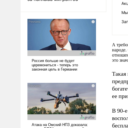
Ак
Мы
За
А требо
народе.
отношен
это зна
Такая 
предпр
богате
ее пр
В 90-
воспол
беспл