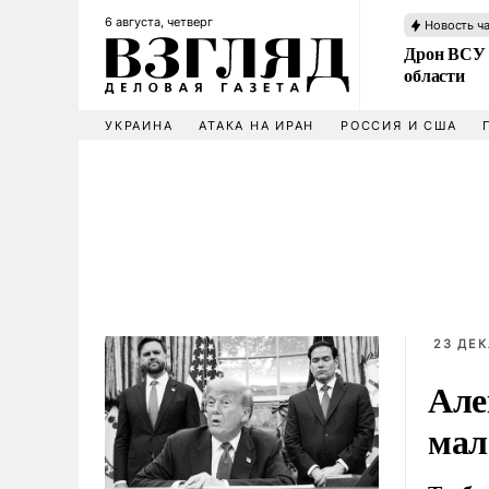
6 августа, четверг
Новость ч
Дрон ВСУ 
области
УКРАИНА
АТАКА НА ИРАН
РОССИЯ И США
23 ДЕК
Але
мал