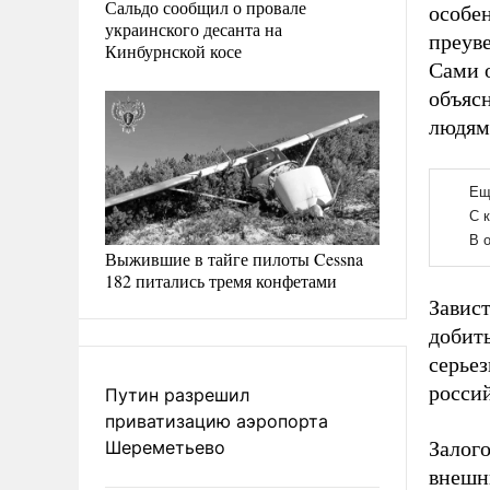
Сальдо сообщил о провале
особен
украинского десанта на
преуве
Кинбурнской косе
Сами 
объяс
людям
Выжившие в тайге пилоты Cessna
182 питались тремя конфетами
Завист
добить
серье
росси
Путин разрешил
приватизацию аэропорта
Шереметьево
Залог
внешн