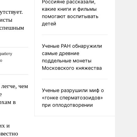
Россияне рассказали,
какие книги и фильмы
утствует.
помогают воспитывать
листы
детей
 успешным
Ученые РАН обнаружили
самые древние
поддельные монеты
Московского княжества
 легче, чем
Ученые разрушили миф о
е
«гонке сперматозоидов»
рхам в
при оплодотворении
их и
звестно