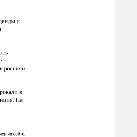
денды и
а
ось
е
в россиян.
ровали в
иция. На
ись
на сайте.