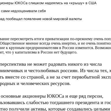
ционеры ЮКОСа слишком надеялись на «крышу» в США
 сами недооценивали себя
пад пообещал появление новой мировой валюты
вание пересмотреть итоги приватизации по-прежнему очень поп
 Общественное мнение всегда очень инертно, и не очень понятно,
ие к крупным предпринимателям в России изменится. Возможно
чит, что у капитализма в России нет будущего.
перспектива не может радовать никого из числа
иимчивых и честолюбивых россиян. Из числа тех, к
ть вместе со страной, а не за счет первобытной экс
иродных и человеческих ресурсов.
е основные акционеры ЮКОСа и еще ряд персон,
ьзовавшись слабостью тогдашнего президента и гос
атно получили активы, которые создавались целыми