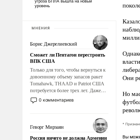
покол
Казало
МНЕНИЯ
наблюд
милли
Борис Джерелиевский
Однако
Сможет ли Пентагон перестроить
ВПК США
власти
либер
Только для того, чтобы вернуться к
довоенному объему запасов ракет
Они р
Tomahawk, THAAD и Patriot США
потребуется более трех лет. Даже
Но мас
небольшая война с Ираном
0 комментариев
футбол
опустошила американские
револю
арсеналы. Сложившаяся ситуация
означает многолетний период
* Признан
уязвимости США, например, перед
Геворг Мирзаян
Китаем.
Россия ничего не должна Армении
Вы може