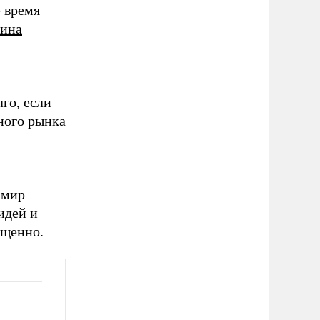
е время
ина
го, если
ного рынка
 мир
идей и
ященно.