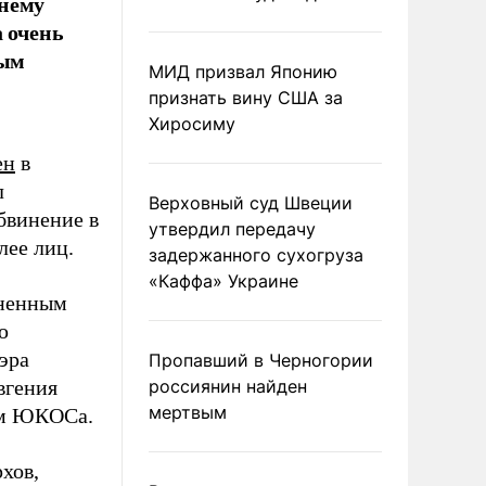
жнему
а очень
ным
МИД призвал Японию
признать вину США за
Хиросиму
ен
в
л
Верховный суд Швеции
бвинение в
утвердил передачу
лее лиц.
задержанного сухогруза
«Каффа» Украине
иненным
ю
эра
Пропавший в Черногории
вгения
россиянин найден
мертвым
сам ЮКОСа.
хов,