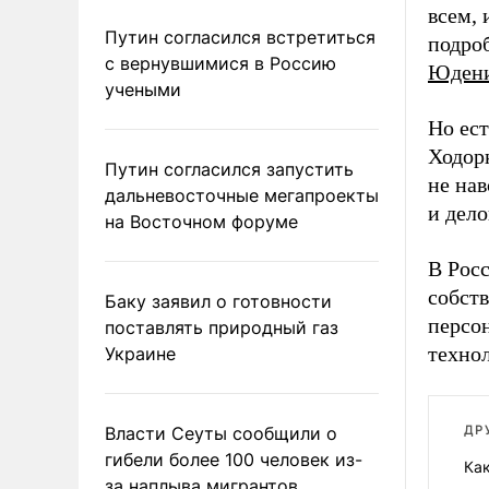
всем, 
Путин согласился встретиться
подро
с вернувшимися в Россию
Юден
учеными
Но ест
Ходорк
Путин согласился запустить
не нав
дальневосточные мегапроекты
и дело
на Восточном форуме
В Рос
собств
Баку заявил о готовности
персон
поставлять природный газ
технол
Украине
Власти Сеуты сообщили о
ДР
гибели более 100 человек из-
Как
за наплыва мигрантов