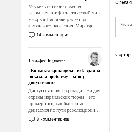
О редак
Москва системно и жестко
разрушает тот фантастический мир,
который Пашинян рисует для
армянского населения. Мир, где
этому населению все должны
14 комментариев
просто по определению, где его
политические прожекты будут
беспрекословно оплачиваться за
Сортир
счет российских
Тимофей Бордачёв
налогоплательщиков и где за свои
«Большая крокодила» из Израиля
поступки не нужно отвечать.
показала проблему границ
допустимого
Дискуссия о рве с крокодилами для
охраны израильских тюрем – это
пример того, как быстро мы
двигаемся по пути революционных
изменений. То, что несколько лет
9 комментариев
назад было образом для
псевдонаучной фантастики, стало