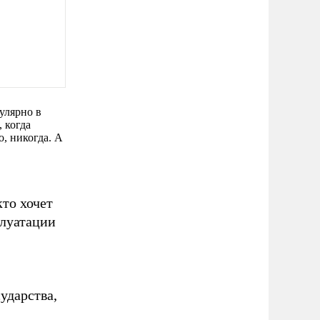
улярно в
 когда
, никогда. А
то хочет
плуатации
ударства,