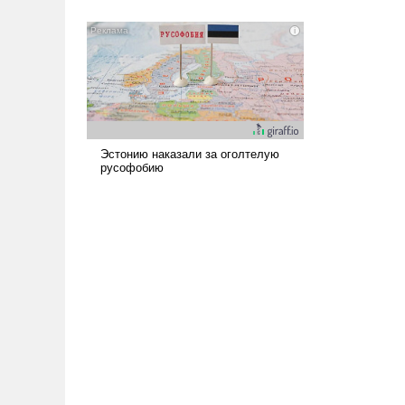
всерьез обсуждаемой идеей.