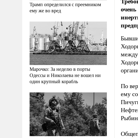
Требо
Трамп определился с преемником
очень
ему же во вред
инерт
предп
Бывши
Ходор
между
Ходорк
Марочко: За неделю в порты
органи
Одессы и Николаева не вошел ни
один крупный корабль
По ве
ему с
Пичуги
Нефте
Рыбин
Общепр