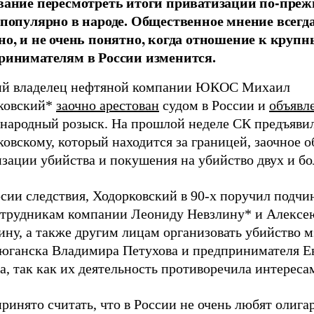
вание пересмотреть итоги приватизации по-пре
 популярно в народе. Общественное мнение всегд
но, и не очень понятно, когда отношение к круп
ринимателям в России изменится.
й владелец нефтяной компании ЮКОС Михаил
ковский*
заочно арестован
судом в России и
объявл
народный розыск. На прошлой неделе СК предъяви
овскому, который находится за границей, заочное о
зации убийства и покушения на убийство двух и бо
рсии следствия, Ходорковский в 90-х поручил подч
отрудникам компании Леониду Невзлину* и Алексе
ну, а также другим лицам организовать убийство м
юганска Владимира Петухова и предпринимателя Е
а, так как их деятельность противоречила интере
инято считать, что в России не очень любят олигар