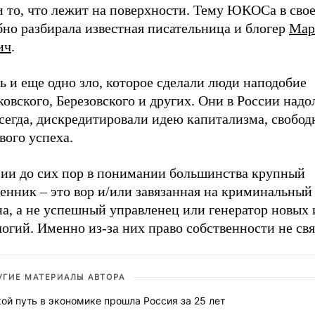
и то, что лежит на поверхности. Тему ЮКОСа в сво
бно разбирала известная писательница и блогер
Мар
ич
.
ь и еще одно зло, которое сделали люди наподобие
овского, Березовского и других. Они в России надол
сегда, дискредитировали идею капитализма, свобод
вого успеха.
сии до сих пор в понимании большинства крупный
енник – это вор и/или завязанная на криминальный
а, а не успешный управленец или генератор новых 
огий. Именно из-за них право собственности не св
УГИЕ МАТЕРИАЛЫ АВТОРА
ой путь в экономике прошла Россия за 25 лет