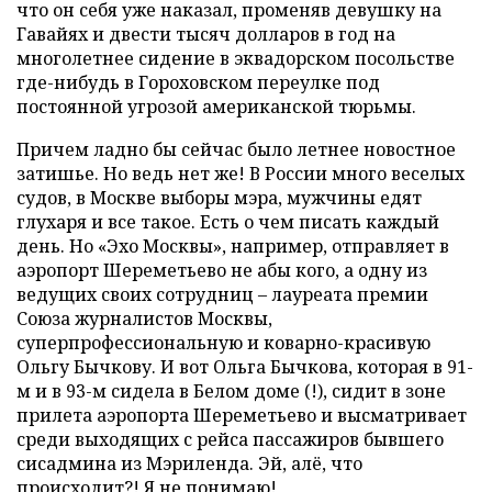
что он себя уже наказал, променяв девушку на
Гавайях и двести тысяч долларов в год на
многолетнее сидение в эквадорском посольстве
где-нибудь в Гороховском переулке под
постоянной угрозой американской тюрьмы.
Причем ладно бы сейчас было летнее новостное
затишье. Но ведь нет же! В России много веселых
судов, в Москве выборы мэра, мужчины едят
глухаря и все такое. Есть о чем писать каждый
день. Но «Эхо Москвы», например, отправляет в
аэропорт Шереметьево не абы кого, а одну из
ведущих своих сотрудниц – лауреата премии
Союза журналистов Москвы,
суперпрофессиональную и коварно-красивую
Ольгу Бычкову. И вот Ольга Бычкова, которая в 91-
м и в 93-м сидела в Белом доме (!), сидит в зоне
прилета аэропорта Шереметьево и высматривает
среди выходящих с рейса пассажиров бывшего
сисадмина из Мэриленда. Эй, алё, что
происходит?! Я не понимаю!