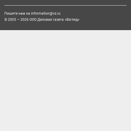
Пишите нам на
information@vz.ru
© 2005 — 2026 ООО Деловая газета «Взгляд»