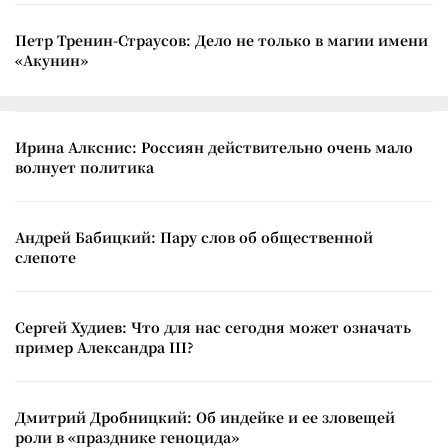
Петр Тренин-Страусов: Дело не только в магии имени
«Акунин»
Ирина Алкснис: Россиян действительно очень мало
волнует политика
Андрей Бабицкий: Пару слов об общественной
слепоте
Сергей Худиев: Что для нас сегодня может означать
пример Александра III?
Дмитрий Дробницкий: Об индейке и ее зловещей
роли в «празднике геноцида»