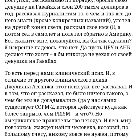
поступки, рассказываю по порядку: бросил свою
девушку на Гавайях и свои 200 тысяч долларов в
год, рассказал журналистам то, о чем и так все до
него знали (кроме конкретных названий), улетел
на другой конец света, раскрыл свое имя (!), а
потом сел в самолет и полетел обратно в Америку.
Вот скажите мне, пожалуйста, вы бы так сделали?
Я искренне надеюсь, что нет. Да пусть ЦРУ и АНБ
делают что хотят – я бы никогда не уехал от своей
девушки на Гавайях.
То есть перед нами клинический псих. И, в
отличие от другого клинического психа
Джулиана Ассанжа, этот псих уже все рассказал. И
в том, что он рассказал, не было ничего такого, о
чем бы мы не догадывались (да у нас самих
существует СОРМ-2, которая действует куда как
более закрыто, чем PRISM – и что?). Но
американское правительство негодуэ. И весь мир,
повторюсь, жаждет найти человека, который, по
большому счету, никому вовсе не нужен, потому