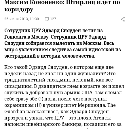
Максим Кононенко: Штирлиц идет по
коридору
25 июня 2013, 11:30
127
Сотрудник ЦРУ Эдвард Сноуден летит из
Гонконга в Москву. Сотрудник ЦРУ Эдвард
Сноуден собирается вылететь из Москвы. Весь
мир с увлечением следит за самой идиотской из
экстрадиций в истории человечества.
Кто такой Эдвард Сноуден, о котором еще две
недели назад не знал ни один журналист? Это
тридцатилетний сисадмин, нелепый, как все
сисадмины. В двадцатилетнем возрасте он пошел
служить в добровольную армию США, там сломал
себе сразу обе (!) ноги, после чего поступил
охранником (!!) в университет Мериленда. The
Guardian рассказывает, как Эдвард Сноуден
прозрел и узнал, что ЦРУ – это плохо. Агенты
напоили швейцарского банкира, посадили его за