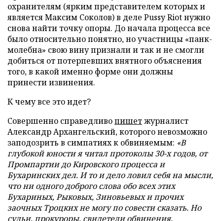
охранителям (ярким представителем которых и
является Максим Соколов) в деле
Pussy
Riot
нужно
снова найти точку опоры. До начала процесса все
было относительно понятно, но участницы «панк-
молебна» свою вину признали и так и не смогли
добиться от потерпевших внятного объяснения
того, в какой именно форме они должны
принести извинения.
К чему все это идет?
Совершенно справедливо
пишет
журналист
Александр Архангельский, которого невозможно
заподозрить в симпатиях к обвиняемым:
«В
глубокой юности я читал протоколы 30-х годов, от
Промпартии до Кировского процесса и
Бухаринских дел. И то и дело ловил себя на мысли,
что ни одного доброго слова обо всех этих
Бухариных, Рыковых, Зиновьевых и прочих
заочных Троцких не могу по совести сказать. Но
судьи, прокуроры, свидетели обвинения,