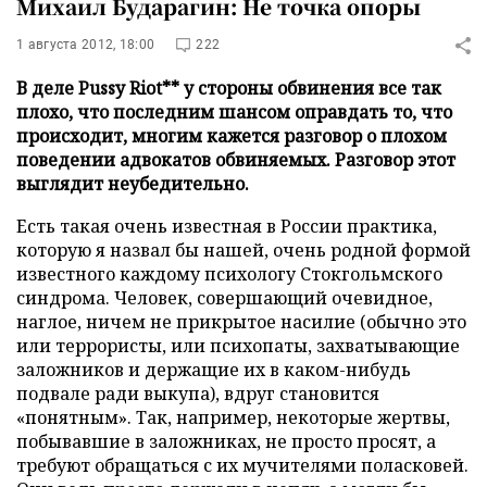
Михаил Бударагин: Не точка опоры
1 августа 2012, 18:00
222
В деле Pussy Riot** у стороны обвинения все так
плохо, что последним шансом оправдать то, что
происходит, многим кажется разговор о плохом
поведении адвокатов обвиняемых. Разговор этот
выглядит неубедительно.
Есть такая очень известная в России практика,
которую я назвал бы нашей, очень родной формой
известного каждому психологу Стокгольмского
синдрома. Человек, совершающий очевидное,
наглое, ничем не прикрытое насилие (обычно это
или террористы, или психопаты, захватывающие
заложников и держащие их в каком-нибудь
подвале ради выкупа), вдруг становится
«понятным». Так, например, некоторые жертвы,
побывавшие в заложниках, не просто просят, а
требуют обращаться с их мучителями поласковей.