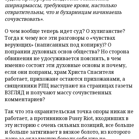
ширнармассы, требующие крови, настолько
отвратительны, что и бухаринцам начинаешь
сочувствовать»
.
О чем вообще теперь идет суд? О хулиганстве?
Тогда к чему все эти разговоры о «чувствах
верующих» (написанных под копирку)? О
попрании духовных основ общества? Но сторона
обвинения не удосуживается пояснить, в чем
именно состоят эти духовные основы и почему,
если они попраны, храм Христа Спасителя
работает, прихожане остаются прихожанами, а
священники РПЦ выступают на страницах газеты
ВЗГЛЯД и получают массу сочувственных
комментариев?
Так что эта охранительская точка опоры никак не
работает, а противников
Pussy
Riot, входивших в
эту историю с очень сильных позиций, все больше
и больше затягивает в вязкое болото, из которого
даже за окладистую бороду себя уже не