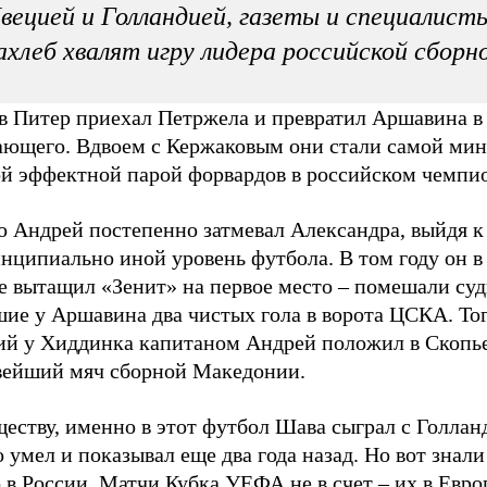
ецией и Голландией, газеты и специалист
ахлеб хвалят игру лидера российской сборн
 в Питер приехал Петржела и превратил Аршавина в
ающего. Вдвоем с Кержаковым они стали самой ми
ой эффектной парой форвардов в российском чемпио
о Андрей постепенно затмевал Александра, выйдя к
нципиально иной уровень футбола. В том году он в
е вытащил «Зенит» на первое место – помешали суд
шие у Аршавина два чистых гола в ворота ЦСКА. То
ий у Хиддинка капитаном Андрей положил в Скопь
вейший мяч сборной Македонии.
еству, именно в этот футбол Шава сыграл с Голлан
о умел и показывал еще два года назад. Но вот знали
 в России. Матчи Кубка УЕФА не в счет – их в Евро