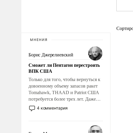
Сортир
МНЕНИЯ
Борис Джерелиевский
Сможет ли Пентагон перестроить
ВПК США
Только для того, чтобы вернуться к
довоенному объему запасов ракет
Tomahawk, THAAD и Patriot США
потребуется более трех лет. Даже
небольшая война с Ираном
4 комментария
опустошила американские
арсеналы. Сложившаяся ситуация
означает многолетний период
уязвимости США, например, перед