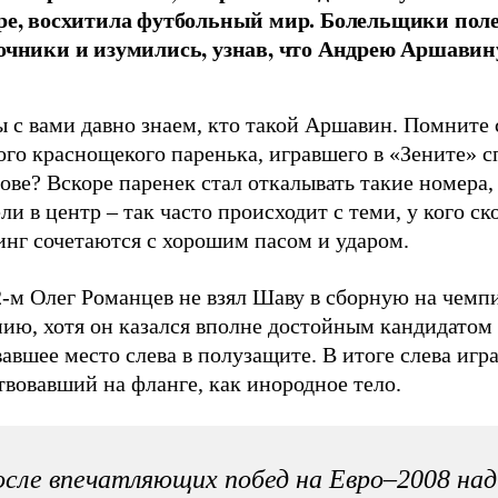
ре, восхитила футбольный мир. Болельщики поле
очники и изумились, узнав, что Андрею Аршавин
 с вами давно знаем, кто такой Аршавин. Помните 
го краснощекого паренька, игравшего в «Зените» с
ве? Вскоре паренек стал откалывать такие номера, 
ли в центр – так часто происходит с теми, у кого ск
инг сочетаются с хорошим пасом и ударом.
2-м Олег Романцев не взял Шаву в сборную на чемп
нию, хотя он казался вполне достойным кандидатом
авшее место слева в полузащите. В итоге слева игр
вовавший на фланге, как инородное тело.
сле впечатляющих побед на Евро–2008 над