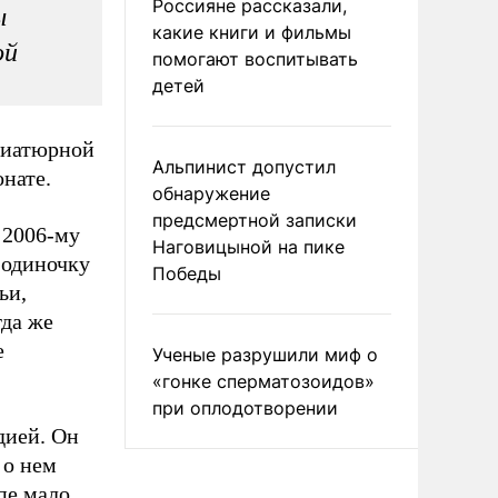
Россияне рассказали,
ы
какие книги и фильмы
ой
помогают воспитывать
детей
ниатюрной
Альпинист допустил
нате.
обнаружение
предсмертной записки
 2006-му
Наговицыной на пике
 одиночку
Победы
ьи,
гда же
е
Ученые разрушили миф о
«гонке сперматозоидов»
при оплодотворении
дией. Он
 о нем
пе мало