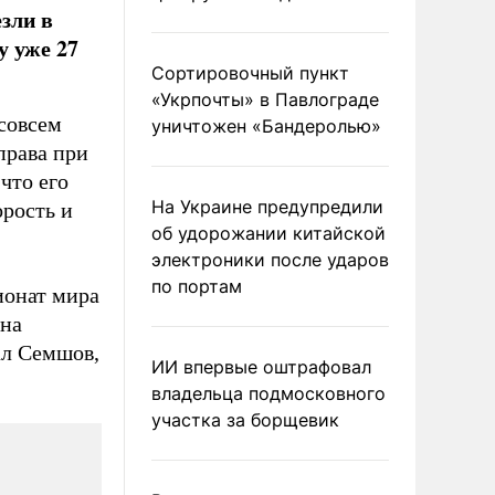
зли в
у уже 27
Сортировочный пункт
«Укрпочты» в Павлограде
совсем
уничтожен «Бандеролью»
права при
что его
На Украине предупредили
орость и
об удорожании китайской
электроники после ударов
по портам
ионат мира
 на
ал Семшов,
ИИ впервые оштрафовал
владельца подмосковного
участка за борщевик