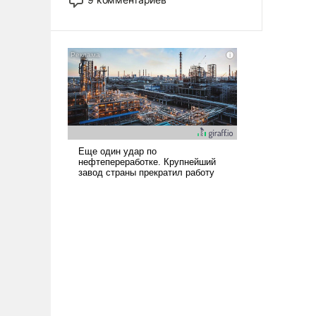
назад было образом для
псевдонаучной фантастики, стало
всерьез обсуждаемой идеей.