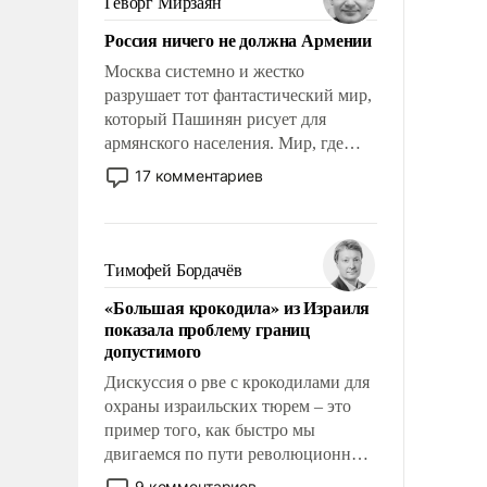
Геворг Мирзаян
Китаем.
Россия ничего не должна Армении
Москва системно и жестко
разрушает тот фантастический мир,
который Пашинян рисует для
армянского населения. Мир, где
политические прожекты будут
17 комментариев
безусловно оплачиваться за счет
российских налогоплательщиков и
где Еревану за свои поступки не
нужно отвечать.
Тимофей Бордачёв
«Большая крокодила» из Израиля
показала проблему границ
допустимого
Дискуссия о рве с крокодилами для
охраны израильских тюрем – это
пример того, как быстро мы
двигаемся по пути революционных
изменений. То, что несколько лет
9 комментариев