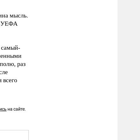
ина мысль.
ок УЕФА
 самый-
аченными
полю, раз
сле
я всего
ись
на сайте.