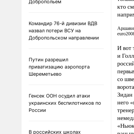
Добропольем
кто см
напри
Командир 76-й дивизии ВДВ
Аршавин
назвал потери ВСУ на
euro200
Добропольском направлении
И вот
и Голл
Путин разрешил
россий
приватизацию аэропорта
первы
Шереметьево
со шве
ворот
Зидан 
Генсек ООН осудил атаки
него 
украинских беспилотников по
тренер
России
немед
«Ньюк
В российских школах
раньше