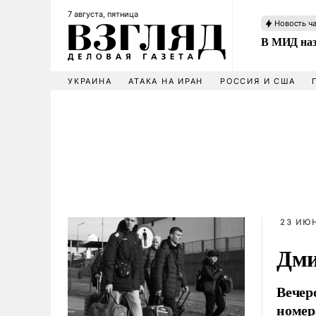
7 августа, пятница
Новость ч
В МИД наз
УКРАИНА
АТАКА НА ИРАН
РОССИЯ И США
23 ИЮН
Дми
Вечер
номер