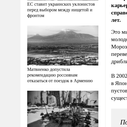
карье
ЕС ставит украинских уклонистов
перед выбором между нищетой и
справ
фронтом
лет.
Это мы
молодо
Морозо
переве
дрибл
Матвиенко допустила
рекомендацию россиянам
В 200
отказаться от поездок в Армению
в Япо
пустов
сущест
По