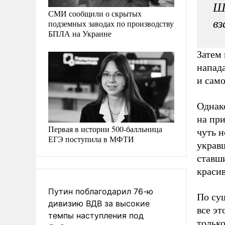
Шв
СМИ сообщили о скрытых
вз
подземных заводах по производству
БПЛА на Украине
Затем
напад
и сам
Однак
на при
Первая в истории 500-балльница
чуть н
ЕГЭ поступила в МФТИ
украв
ставш
краси
Путин поблагодарил 76-ю
По сущ
дивизию ВДВ за высокие
все эт
темпы наступления под
только