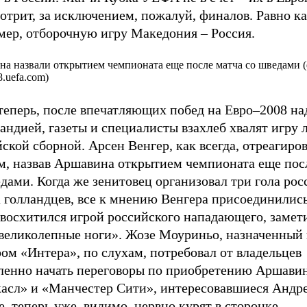
отрит, за исключением, пожалуй, финалов. Равно ка
мер, отборочную игру Македония – Россия.
а назвали открытием чемпионата еще после матча со шведами (
8.uefa.com)
 теперь, после впечатляющих побед на Евро–2008 н
андией, газеты и специалисты взахлеб хвалят игру 
ской сборной. Арсен Венгер, как всегда, отреагиро
м, назвав Аршавина открытием чемпионата еще пос
дами. Когда же зенитовец организовал три гола рос
а голландцев, все к мнению Венгера присоединилис
восхитился игрой российского нападающего, замети
«великолепные ноги». Жозе Моуриньо, назначенный
ом «Интера», по слухам, потребовал от владельцев
ленно начать переговоры по приобретению Аршавин
асл» и «Манчестер Сити», интересовавшиеся Андр
, теперь уже, видимо, нервно курят в сторонке.