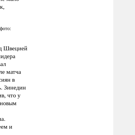
к,
фото:
ад Швецией
лидера
вал
ле матча
сиян в
ь. Зинедин
в, что у
 новым
а.
еем и