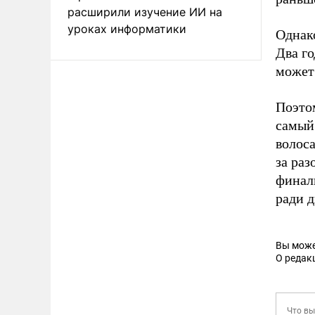
расширили изучение ИИ на
уроках информатики
Однак
Два го
может
Поэто
самый
волоса
за раз
финаль
ради д
Вы може
О редак