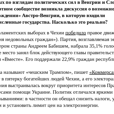
ых по взглядам политических сил в Венгрии и Сл
ртном сообществе возникла дискуссия о возможн
ождении» Австро-Венгрии, в которую входили
исленные государства. Насколько это реально?
рламентских выборах в Чехии
победило
правое дви
я недовольных граждан»). Партия, возглавляемая э
ером страны Андреем Бабишем, набрала 35,1% голо
 место занял блок действующего главы правительст
 «Вместе». Его поддержали 22,9% граждан республ
а называют «чешским Трампом», пишет
«Коммерса
 в пятерку богатейших людей Чехии, а его электора
ния выстраивалась вокруг приоритета интересов Пр
есами помощи Украине. Политик отличался яркими
ываниями: в частности он обещал снизить налоги, 
 и установить лимит цен на электроэнергии.