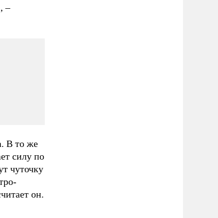
, –
. В то же
ет силу по
ут чуточку
тро-
читает он.