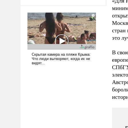
«Для 
среде, потому что оно уже несет
миним
негативные коннотации.
откры
Москв
стран 
это лу
В сво
европ
СПбГУ,
элект
Австр
бороли
истори