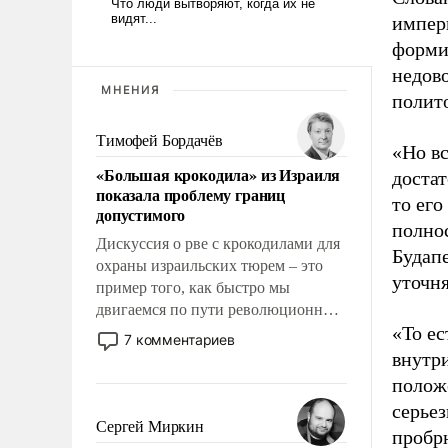
импер
форми
недов
МНЕНИЯ
полит
Тимофей Бордачёв
«Но вс
«Большая крокодила» из Израиля
достат
показала проблему границ
то ег
допустимого
полно
Дискуссия о рве с крокодилами для
Будап
охраны израильских тюрем – это
уточня
пример того, как быстро мы
двигаемся по пути революционных
«То ес
изменений. То, что несколько лет
7 комментариев
назад было образом для
внутри
псевдонаучной фантастики, стало
положе
всерьез обсуждаемой идеей.
серье
Сергей Миркин
пробрю