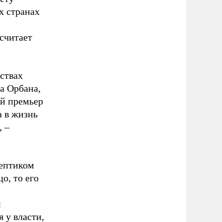
х странах
й
считает
ствах
а Орбана,
ий премьер
 в жизнь
, –
кептиком
о, то его
и
 у власти,