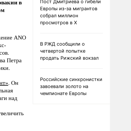
овакии в
Пост Дмитриева о гибели
ом
Европы из-за мигрантов
собрал миллион
просмотров в X
жение ANO
В РЖД сообщили о
кс-
четвертой попытке
сов.
продать Рижский вокзал
ва Петра
ики.
Российские синхронистки
нт»
. Он
завоевали золото на
льная
чемпионате Европы
аги над
увеличить