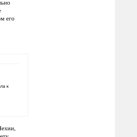
льно
е
ом его
ла к
Чехии,
ету