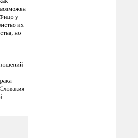
как
 возможен
 Фицо у
енство их
ства, но
тношений
зрака
 Словакия
й