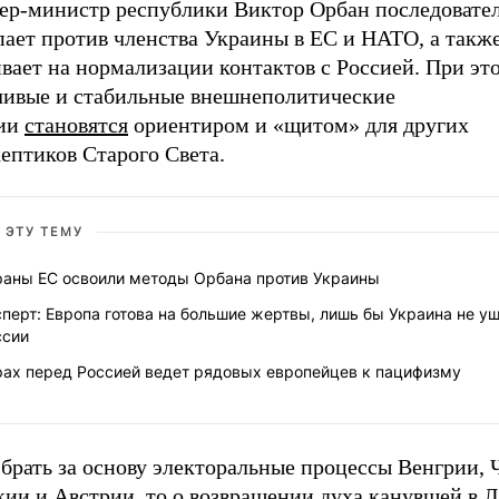
ер-министр республики Виктор Орбан последовате
пает против членства Украины в ЕС и НАТО, а такж
вает на нормализации контактов с Россией. При эт
чивые и стабильные внешнеполитические
ии
становятся
ориентиром и «щитом» для других
ептиков Старого Света.
 ЭТУ ТЕМУ
раны ЕС освоили методы Орбана против Украины
перт: Европа готова на большие жертвы, лишь бы Украина не уш
ссии
рах перед Россией ведет рядовых европейцев к пацифизму
брать за основу электоральные процессы Венгрии, 
ии и Австрии, то о возвращении духа канувшей в Л