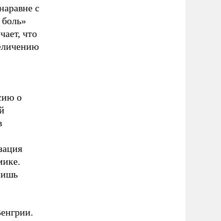
наравне с
 боль»
чает, что
еличению
сию о
й
в
зация
мике.
лишь
Венгрии.