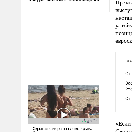
Премь
высту
настаи
устой
позиц
евроск
НА
Ст
Экс
Ро
Ст
«Если 
Словак