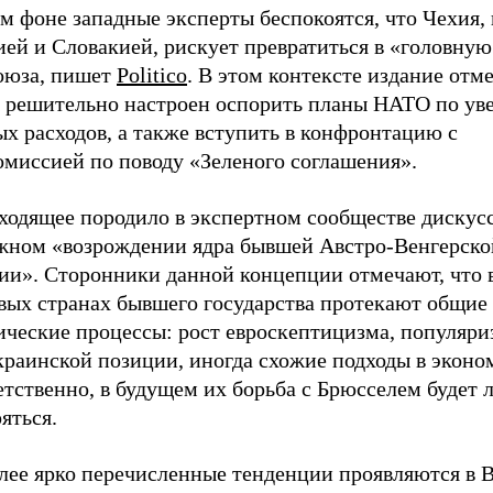
м фоне западные эксперты беспокоятся, что Чехия, 
ей и Словакией, рискует превратиться в «головную
оюза, пишет
Politico
. В этом контексте издание отме
 решительно настроен оспорить планы НАТО по ув
х расходов, а также вступить в конфронтацию с
омиссией по поводу «Зеленого соглашения».
ходящее породило в экспертном сообществе дискус
жном «возрождении ядра бывшей Австро-Венгерско
ии». Сторонники данной концепции отмечают, что 
вых странах бывшего государства протекают общие
ические процессы: рост евроскептицизма, популяри
краинской позиции, иногда схожие подходы в эконо
тственно, в будущем их борьба с Брюсселем будет 
яться.
лее ярко перечисленные тенденции проявляются в 