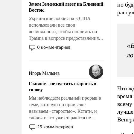
Зачем Зеленский лезет на Ближний
но буд
Восток
рассуж
Украинские лоббисты в США
использовали все свои
возможности, чтобы повлиять на
Трампа в вопросе предоставления
«Б
вооружений своим нанимателям.
0 комментариев
Вероятно, кому-то из тех, кто
ло
консультирует Киев, пришла в
голову мысль: хорошо бы
продемонстрировать, что Украина
Игорь Мальцев
вступила в вооруженное
Главное – не пустить старость в
противостояние с Ираном.
Что жд
голову
время 
Мы наблюдаем реальный прорыв в
всему 
теме, которую по привычке
лучше.
называем «старостью». Кстати, и
слово-то это уже стараются не
Венгри
использовать – так же, как «бабка»,
25 комментариев
«дед», – хотя бы в образованной