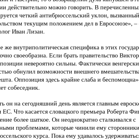
ии действительно можно говорить. В перечисленны
руется четкий антибрюссельский уклон, вызванны
ольством текущим положением дел в Евросоюзе», – 
олог Иван Лизан.
е же внутриполитическая специфика в этих государ
очно своеобразна. Если брать правительство Виктор
о позиции невероятно сильны. Фактически венгерск
стью обнулил возможности внешнего вмешательства
ешта. Оппозиция здесь крайне слаба и беспомощна»
ет собеседник.
ть он на сегодняшний день является главным еврос
 ЕС. Что касается словацкого премьера Роберта Фиц
ние более шаткое. Он неоднократно сталкивался с
зными проблемами, которые чинили ему сторонник
ссельского курса. Пока ему удавалось удерживаться