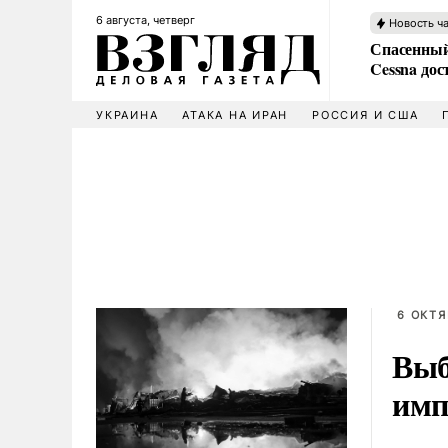
6 августа, четверг
Новость ч
Спасенный
Cessna дос
УКРАИНА
АТАКА НА ИРАН
РОССИЯ И США
6 ОКТЯ
Выб
имп