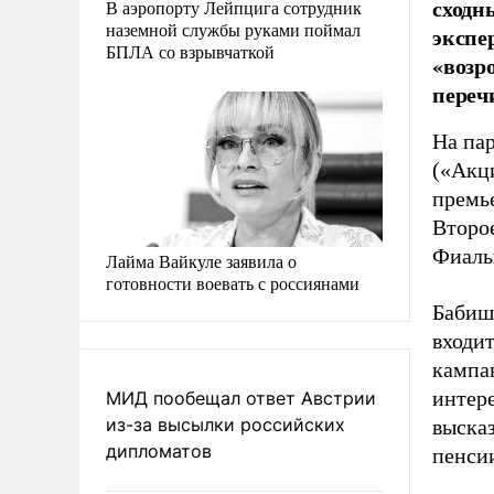
сходн
В аэропорту Лейпцига сотрудник
наземной службы руками поймал
экспе
БПЛА со взрывчаткой
«возр
переч
На па
(«Акци
премь
Второе
Фиалы
Лайма Вайкуле заявила о
готовности воевать с россиянами
Бабиш
входит
кампа
интер
МИД пообещал ответ Австрии
из-за высылки российских
высказ
дипломатов
пенсии