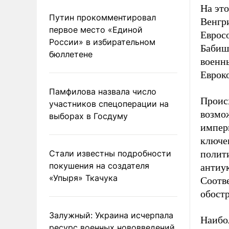
На это
Путин прокомментировал
Венгри
первое место «Единой
Еврос
России» в избирательном
Бабиш
бюллетене
военны
Еврок
Памфилова назвала число
Проис
участников спецоперации на
возмо
выборах в Госдуму
импер
ключе
Стали известны подробности
полит
покушения на создателя
антиу
«Упыря» Ткачука
Соотве
обостр
Залужный: Украина исчерпала
Наибо
ресурс военных нововведений