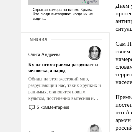
Днем у
протес
антип
ситуа
МНЕНИЯ
Сам П
своем 
Ольга Андреева
намер
Культ психотравмы разрушает и
слова
человека, и народ
терри
Обиды на этот жестокий мир,
насел
разрушающий нас, таких хрупких и
ранимых, становятся новым
Премье
культом, постепенно вытесняя и
посте
отменяя традиционное требование к
5 комментариев
человеку – быть мужественным и
что А
твердым под ударами судьбы, брать
армян 
на себя ответственность, помогать
росси
слабым, идти вперед и