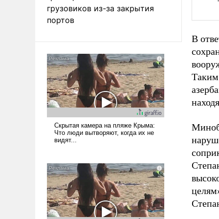
грузовиков из-за закрытия
портов
В отв
сохран
воору
Таким
азерб
находя
Миноб
наруш
сопри
Степан
высок
целям»
Степа