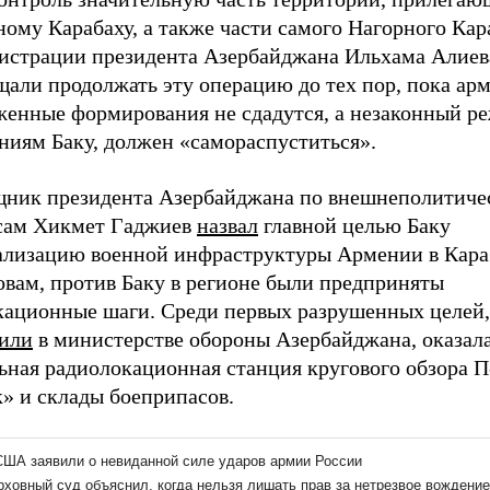
ому Карабаху, а также части самого Нагорного Кар
истрации президента Азербайджана Ильхама Алиев
щали продолжать эту операцию до тех пор, пока ар
женные формирования не сдадутся, а незаконный р
ниям Баку, должен «самораспуститься».
ник президента Азербайджана по внешнеполитиче
сам Хикмет Гаджиев
назвал
главной целью Баку
ализацию военной инфраструктуры Армении в Кара
овам, против Баку в регионе были предприняты
кационные шаги. Среди первых разрушенных целей,
или
в министерстве обороны Азербайджана, оказал
ьная радиолокационная станция кругового обзора П
» и склады боеприпасов.