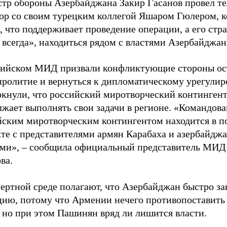
тр обороны Азербайджана Закир Гасанов провел т
вор со своим турецким коллегой Яшаром Гюлером, 
, что поддерживает проведение операции, а его стра
 всегда», находиться рядом с властями Азербайджан
сийском МИД призвали конфликтующие стороны ос
пролитие и вернуться к дипломатическому урегули
ркнули, что российский миротворческий континген
лжает выполнять свои задачи в регионе. «Командов
йским миротворческим контингентом находится в п
кте с представителями армян Карабаха и азербайдж
ями», – сообщила официальный представитель МИ
ва.
пертной среде полагают, что Азербайджан быстро з
цию, потому что Армении нечего противопоставить
 но при этом Пашинян вряд ли лишится власти.