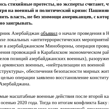
ись стихийные протесты, но эксперты считают, ч
тря на военный и политический кризис Пашиня
нить власть, не без зпомощи американцев, с кот
но заигрывать.
орник Азербайджан
объявил
о начале проведения в 
ахе локальных «антитеррористических мероприятий
ли в азербайджанском Минобороны, операция прово
чения провокаций в Карабахском экономическом ра
релов позиций азербайджанских военных), разоруже
а армянских военных, «нейтрализации их военной
структуры», обеспечения безопасности мирных жит
 целью операции заявлено восстановление констит
 Азербайджана.
амые масштабные военные действия после второй ка
осенью 2020 года. Тогда по итогам конфликта Баку 
контроль значительную часть территорий, прилегаю