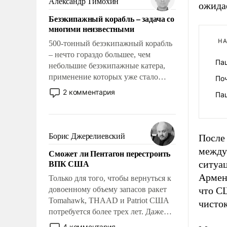
Александр Тимохин
ожида
адаптироваться.
Безэкипажный корабль – задача со
многими неизвестными
НА
500-тонный безэкипажный корабль
– нечто гораздо большее, чем
Па
небольшие безэкипажные катера,
применение которых уже стало
По
обыденностью. Задача по созданию
2 комментария
Па
такого корабля очень сложна и
амбициозна. Однако и ее
реализация радикально поднимет
наши боевые возможности.
Борис Джерелиевский
После
между
Сможет ли Пентагон перестроить
ВПК США
ситуа
Армен
Только для того, чтобы вернуться к
довоенному объему запасов ракет
что С
Tomahawk, THAAD и Patriot США
чисток
потребуется более трех лет. Даже
небольшая война с Ираном
4 комментария