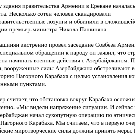
 здания правительства Армении в Ереване началась
та. Несколько сотен человек скандировали
равительственные лозунги и обвинили в сложившей
ции премьер-министра Никола Пашиняна.
ашинян экстренно провел заседание Совбеза Армен
специальном обращении к народу он заявил, что ст
ена начинать военные действия с Азербайджаном. П
м, вооруженные силы Азербайджана обстреливают 
торию Нагорного Карабаха с целью установления ко
енными пунктами.
р считает, что обстановка вокруг Карабаха осложн
пенно. «Мы видели напряжение ситуации. И сейчас
зербайджан начал сухопутную операцию по этничес
Нагорного Карабаха. Мы считаем, что в первую оче
йские миротворческие силы должны принять меры. 