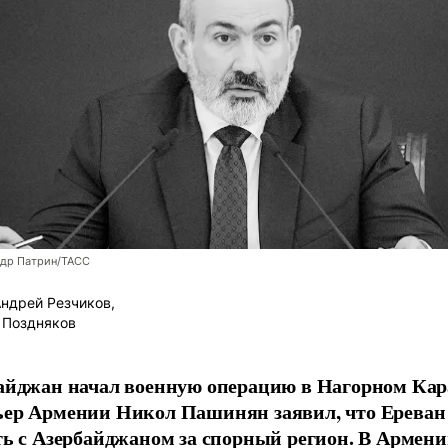
ндр Патрин/ТАСС
ндрей Резчиков,
 Поздняков
айджан начал военную операцию в Нагорном Кар
ер Армении Никол Пашинян заявил, что Ереван 
ть с Азербайджаном за спорный регион. В Армен