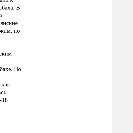
абаха. В
а
мянские
ежим, по
ским
бахе. По
 как
ась
-18