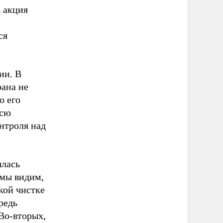
 акция
ся
ии. В
рана не
о его
всю
нтроля над
ялась
 мы видим,
кой чистке
редь
Во-вторых,