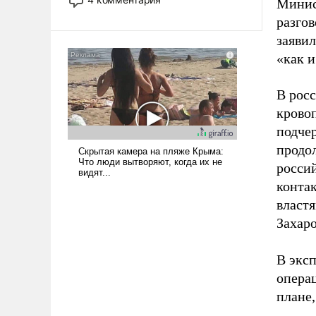
Минис
опустошила американские
разго
арсеналы. Сложившаяся ситуация
заявил
означает многолетний период
уязвимости США, например, перед
«как и
Китаем.
В рос
крово
подче
продо
росси
конта
власт
Захаро
В экс
опера
плане,