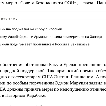
ем мер от Совета Безопасности ООН», – сказал Паш
 ЭТУ ТЕМУ
шиняна подбивают на ссору с Россией
чему Азербайджан и Армения решили примириться на Западе
шинян подыгрывает противникам России в Закавказье
 обострения обстановки Баку и Ереван поспешили з
народной поддержкой. Так, армянский премьер обс
цию с госсекретарем США Энтони Блинкеном. А по
ии по особым поручениям Эдмон Марукян заявил в 
ША должны принять меры по недопущению этниче
 в Нагорном Карабахе.