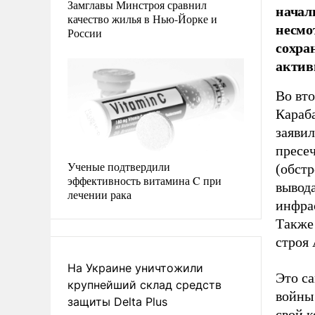
Замглавы Минстроя сравнил
начал
качество жилья в Нью-Йорке и
несмо
России
сохра
актив
Во вт
Караб
заяви
пресе
Ученые подтвердили
(обст
эффективность витамина C при
вывод
лечении рака
инфра
Также
строя
На Украине уничтожили
Это с
крупнейший склад средств
войны 
защиты Delta Plus
свой 