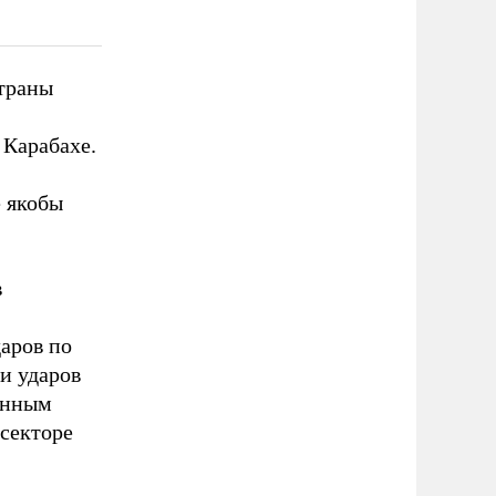
страны
Карабахе.
е якобы
в
аров по
ии ударов
енным
секторе