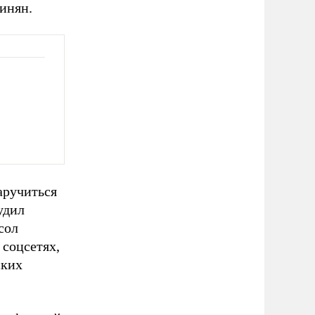
инян.
аручиться
удил
сол
соцсетях,
ских