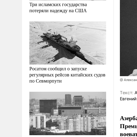
Три исламских государства
потеряли надежду на США
Росатом сообщил о запуске
регулярных рейсов китайских судов
по Севморпути
@ Алекса
Tекст:
А
Евгений
Азерб
Премь
воева