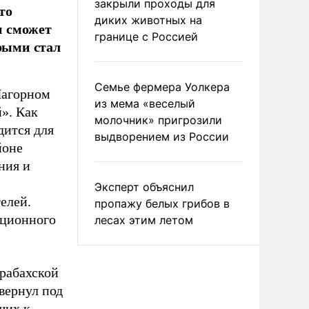
закрыли проходы для
то
диких животных на
н сможет
границе с Россией
орыми стал
Семье фермера Уолкера
Нагорном
из мема «веселый
». Как
молочник» пригрозили
дится для
выдворением из России
йоне
ния и
Эксперт объяснил
елей.
пропажу белых грибов в
уционного
лесах этим летом
рабахской
вернул под
щих к