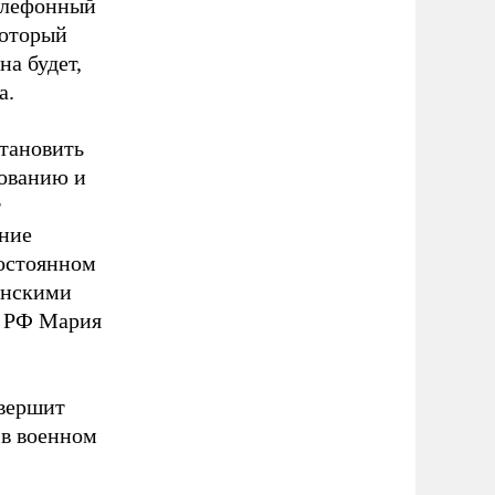
елефонный
который
на будет,
а.
тановить
рованию и
т
ание
остоянном
анскими
Д РФ Мария
авершит
 в военном