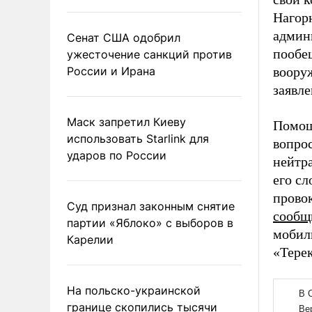
Нагорн
админ
Сенат США одобрил
пообе
ужесточение санкций против
России и Ирана
воору
заявле
Маск запретил Киеву
Помощ
использовать Starlink для
вопро
ударов по России
нейтр
его сл
прово
Суд признал законным снятие
сообщ
партии «Яблоко» с выборов в
мобил
Карелии
«Терек
На польско-украинской
границе скопились тысячи