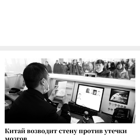
Китай возводит стену против утечки
мозгов