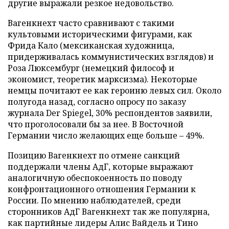
другие выражали резкое недовольство.
Вагенкнехт часто сравнивают с такими
культовыми историческими фигурами, как
Фрида Кало (мексиканская художница,
придерживалась коммунистических взглядов) и
Роза Люксембург (немецкий философ и
экономист, теоретик марксизма). Некоторые
немцы почитают ее как героиню левых сил. Около
полугода назад, согласно опросу по заказу
журнала Der Spiegel, 30% респондентов заявили,
что проголосовали бы за нее. В Восточной
Германии число желающих еще больше – 49%.
Позицию Вагенкнехт по отмене санкций
поддержали члены АдГ, которые выражают
аналогичную обеспокоенность по поводу
конфронтационного отношения Германии к
России. По мнению наблюдателей, среди
сторонников АдГ Вагенкнехт так же популярна,
как партийные лидеры Алис Вайдель и Тино