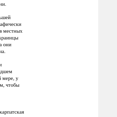
ени.
ньшей
графически
 в местных
украинцы
а они
ча.
и
худшем
 мере, у
ом, чтобы
карпатская