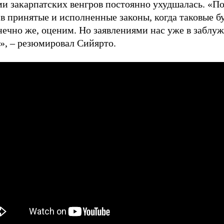
ми закарпатских венгров постоянно ухудшалась. «П
в принятые и исполненные законы, когда таковые б
нечно же, оценим. Но заявлениями нас уже в заблу
», – резюмировал Сийярто.