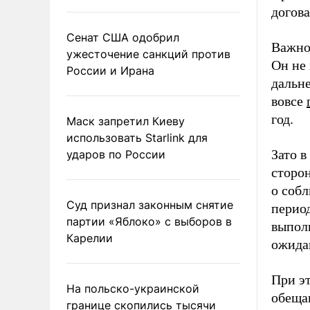
догова
Сенат США одобрил
Важно
ужесточение санкций против
Он не 
России и Ирана
дальн
вовсе
год.
Маск запретил Киеву
использовать Starlink для
Зато 
ударов по России
сторо
о соб
Суд признал законным снятие
перио
партии «Яблоко» с выборов в
выпол
Карелии
ожида
При эт
На польско-украинской
обещан
границе скопились тысячи