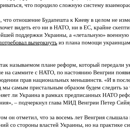
риваться, что породило сложную систему взаиморас
, что отношение Будапешта к Киеву в целом не изм
хочет видеть его ни в НАТО, ни в ЕС, крайне скепти
ейшей поддержки Украины, а «летальную» военную
потребовал вычеркнуть
из плана помощи украинцам
в так называемом плане реформ, который передали 
не на саммите с НАТО, по настоянию Венгрии появи
людении прав национальных меньшинств. «И в пос
д мы самым пристальным образом будем следить за 
няет ли Украина в рамках предписанных НАТО реф
ния», – подчеркнул глава МИД Венгрии Петер Сийя
ом он отметил, что за восемь лет Венгрия слышала
ий со стороны властей Украины, но на практике си