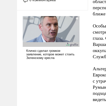
област
опустошила американские
перспе
арсеналы. Сложившаяся ситуация
ближе
означает многолетний период
уязвимости США, например, перед
Китаем.
Особы
смотря
глаза.
Варшав
оккупа
Служб
Альтер
Еврок
с утр
Румын
подход
видеть