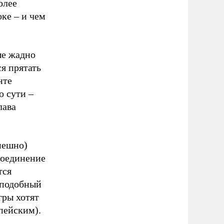
олее
ке – и чем
ые жадно
я прятать
нте
о сути –
лава
пешно)
соединение
тся
 подобный
гры хотят
пейским).