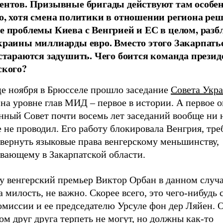
ентов. Призывные бригады действуют там особе
о, хотя смена политики в отношении региона ре
е проблемы Киева с Венгрией и ЕС в целом, раз
краины миллиарды евро. Вместо этого Закарпать
 стараются задушить. Чего боится команда презид
ского?
це ноября в Брюсселе прошло заседание
Совета Укра
на уровне глав МИД – первое в истории. А первое о
нный Совет почти восемь лет заседаний вообще ни 
 не проводил. Его работу блокировала Венгрия, тре
 вернуть языковые права венгерскому меньшинству,
вающему в Закарпатской области.
у венгерский премьер Виктор Орбан в данном случ
а милость, не важно. Скорее всего, это чего-нибудь 
омиссии и ее председателю Урсуле фон дер Ляйен. 
м друг друга терпеть не могут, но должны как-то