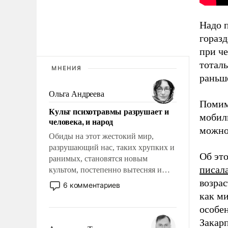
Надо п
горазд
при че
тоталь
МНЕНИЯ
раньш
Ольга Андреева
Помимо
Культ психотравмы разрушает и
мобили
человека, и народ
можно
Обиды на этот жестокий мир,
разрушающий нас, таких хрупких и
Об эт
ранимых, становятся новым
писала
культом, постепенно вытесняя и
отменяя традиционное требование к
возра
6 комментариев
человеку – быть мужественным и
как м
твердым под ударами судьбы, брать
особе
на себя ответственность, помогать
Закарп
слабым, идти вперед и