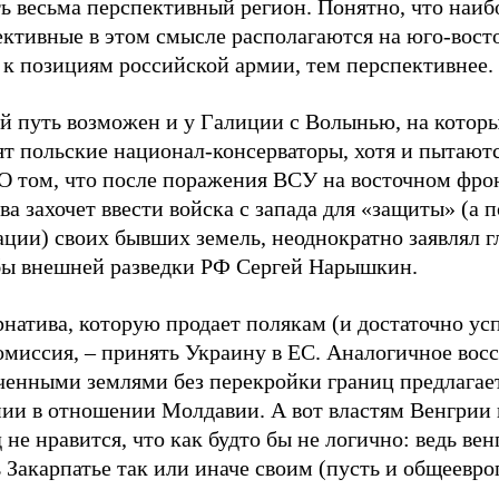
ь весьма перспективный регион. Понятно, что наиб
ктивные в этом смысле располагаются на юго-восто
 к позициям российской армии, тем перспективнее.
й путь возможен и у Галиции с Волынью, на котор
т польские национал-консерваторы, хотя и пытаютс
 О том, что после поражения ВСУ на восточном фро
а захочет ввести войска с запада для «защиты» (а п
ции) своих бывших земель, неоднократно заявлял г
ы внешней разведки РФ Сергей Нарышкин.
натива, которую продает полякам (и достаточно ус
омиссия, – принять Украину в ЕС. Аналогичное вос
аченными землями без перекройки границ предлагае
ии в отношении Молдавии. А вот властям Венгрии
 не нравится, что как будто бы не логично: ведь вен
 Закарпатье так или иначе своим (пусть и общеевро