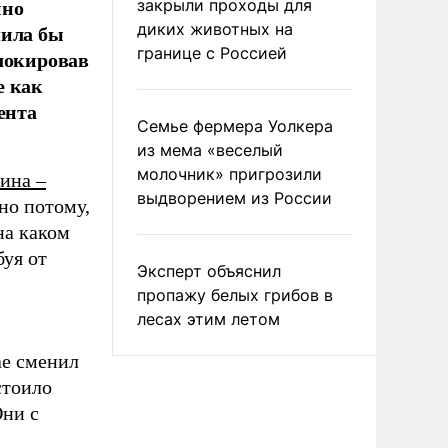
нно
закрыли проходы для
шила бы
диких животных на
границе с Россией
блокировав
е как
ента
Семье фермера Уолкера
из мема «веселый
молочник» пригрозили
ина –
выдворением из России
но потому,
на каком
буя от
Эксперт объяснил
пропажу белых грибов в
лесах этим летом
ае сменил
стоило
Они с