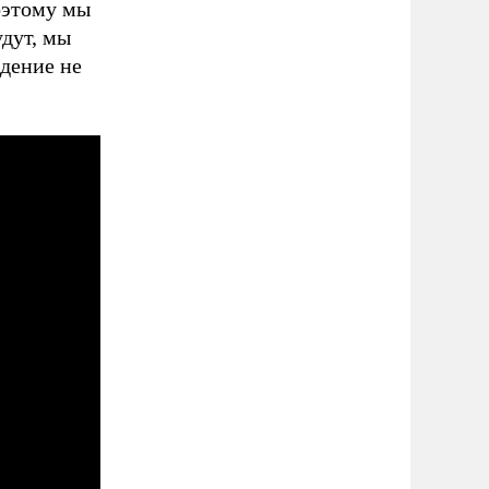
оэтому мы
удут, мы
ждение не