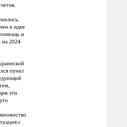
четов.
енилось.
чен к идее
 помощь и
 на 2024
украинской
лся пункт
ледующий
тем,
орм эти
рто
 множество
туация с