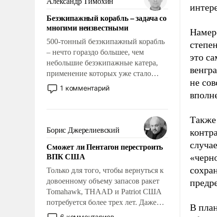
Александр Тимохин
интер
адаптироваться.
Безэкипажный корабль – задача со
многими неизвестными
Намер
500-тонный безэкипажный корабль
степен
– нечто гораздо большее, чем
это са
небольшие безэкипажные катера,
венгра
применение которых уже стало
не сов
обыденностью. Задача по созданию
1 комментарий
вполне
такого корабля очень сложна и
амбициозна. Однако и ее
реализация радикально поднимет
Также
наши боевые возможности.
Борис Джерелиевский
контр
случае
Сможет ли Пентагон перестроить
ВПК США
«черно
сохран
Только для того, чтобы вернуться к
довоенному объему запасов ракет
предр
Tomahawk, THAAD и Patriot США
потребуется более трех лет. Даже
В пла
небольшая война с Ираном
6 комментариев