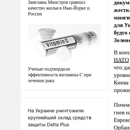
докум
Замглавы Минстроя сравнил
качество жилья в Нью-Йорке и
жестк
России
многи
для У
будто
Зелен
В кон
НАТО
что да
Ученые подтвердили
эффективность витамина C при
уровне
лечении рака
Киева
прожи
Почем
На Украине уничтожили
гнев н
крупнейший склад средств
Еврок
защиты Delta Plus
Орбано