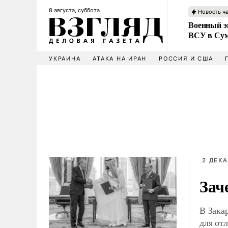
8 августа, суббота
Новость ч
Военный эк
ВСУ в Сум
УКРАИНА
АТАКА НА ИРАН
РОССИЯ И США
2 ДЕКА
Зач
В Зака
для от