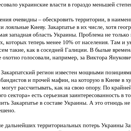
есовало украинские власти в гораздо меньшей степ
ения очевидны – обескровить территории, в наиме
и лояльные Киеву. Закарпатье в их числе, хотя гео
мая западная область Украины. Проблема не только
х, которых теперь менее 10% от населения. Там и 
сем такие, как в соседней Галиции. В былые времен
 охотно голосовали, например, за Виктора Янукови
 Закарпатский регион известен мощными позициям
абандистов и прочей мафии, на которую в Киеве в 
 могут рассчитывать, как на свою опору. По крайней
го сектора» есть серьезная заинтересованность в т
ить Закарпатье в составе Украины. А это отнюдь не
ешено.
не дальнейших территориальных потерь Украины За