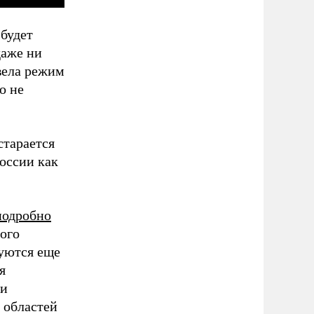
 будет
даже ни
вела режим
о не
старается
оссии как
подробно
ого
буются еще
я
 и
 областей