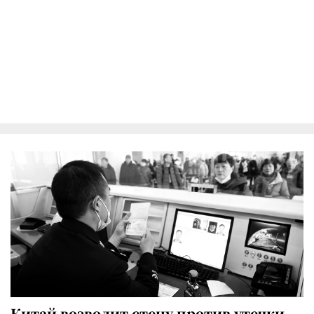
Китай возводит стену против утечки