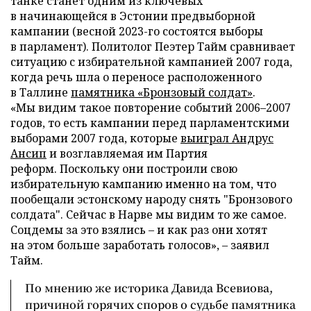
танке станет одним из ключевых
в начинающейся в Эстонии предвыборной
кампании (весной 2023-го состоятся выборы
в парламент). Политолог Пеэтер Тайм сравнивает
ситуацию с избирательной кампанией 2007 года,
когда речь шла о переносе расположенного
в Таллине
памятника «Бронзовый солдат»
.
«Мы видим такое повторение событий 2006–2007
годов, то есть кампании перед парламентскими
выборами 2007 года, которые
выиграл
Андрус
Ансип
и возглавляемая им Партия
реформ. Поскольку они построили свою
избирательную кампанию именно на том, что
пообещали эстонскому народу снять "Бронзового
солдата". Сейчас в Нарве мы видим то же самое.
Соцдемы за это взялись – и как раз они хотят
на этом больше заработать голосов», – заявил
Тайм.
По мнению же историка Давида Всевиова,
причиной горячих споров о судьбе памятника