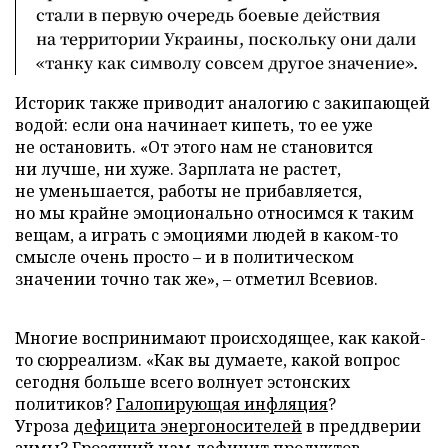
стали в первую очередь боевые действия
на территории Украины, поскольку они дали
«танку как символу совсем другое значение».
Историк также приводит аналогию с закипающей
водой: если она начинает кипеть, то ее уже
не остановить. «От этого нам не становится
ни лучше, ни хуже. Зарплата не растет,
не уменьшается, работы не прибавляется,
но мы крайне эмоционально относимся к таким
вещам, а играть с эмоциями людей в каком-то
смысле очень просто – и в политическом
значении точно так же», – отметил Всевиов.
Многие воспринимают происходящее, как какой-
то сюрреализм. «Как вы думаете, какой вопрос
сегодня больше всего волнует эстонских
политиков?
Галопирующая инфляция
?
Угроза
дефицита энергоносителей
в преддверии
зимы? Грозящий нам дефицит продуктов