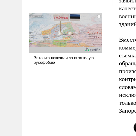
заявил
амбициозна. Однако и ее
качес
реализация радикально поднимет
военн
наши боевые возможности.
здани
Вместе
комме
съемк
обращ
произ
контр
слова
исклю
только
Запор