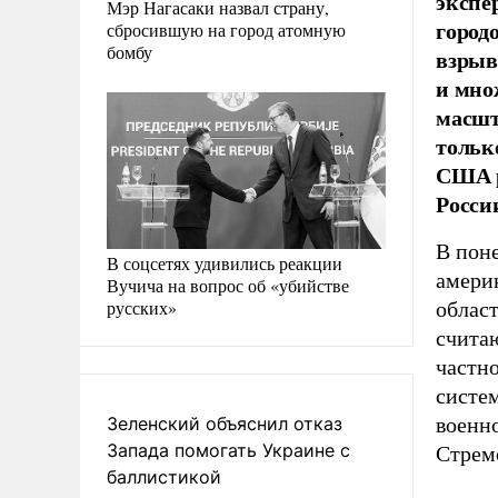
экспе
Мэр Нагасаки назвал страну,
город
сбросившую на город атомную
бомбу
взрыв
и мно
масшт
тольк
США р
Росси
В пон
В соцсетях удивились реакции
амери
Вучича на вопрос об «убийстве
русских»
облас
считаю
частно
систе
Зеленский объяснил отказ
военн
Запада помогать Украине с
Стрем
баллистикой