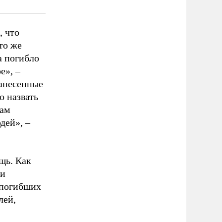
, что
 то же
а погибло
е», –
нанесенные
о назвать
Нам
дей», –
щь. Как
ти
 погибших
лей,