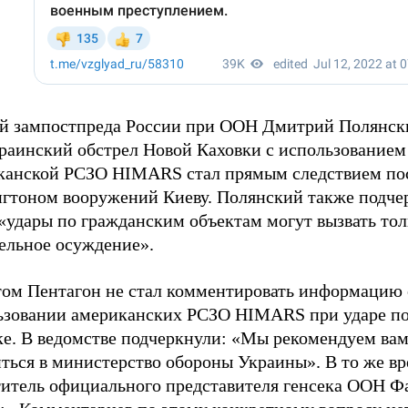
й зампостпреда России при ООН Дмитрий Полянс
краинский обстрел Новой Каховки с использованием
канской РСЗО HIMARS стал прямым следствием по
гтоном вооружений Киеву. Полянский также подчер
«удары по гражданским объектам могут вызвать тол
ельное осуждение».
том Пентагон не стал комментировать информацию 
ьзовании американских РСЗО HIMARS при ударе п
ке. В ведомстве подчеркнули: «Мы рекомендуем ва
иться в министерство обороны Украины». В то же в
титель официального представителя генсека ООН Ф