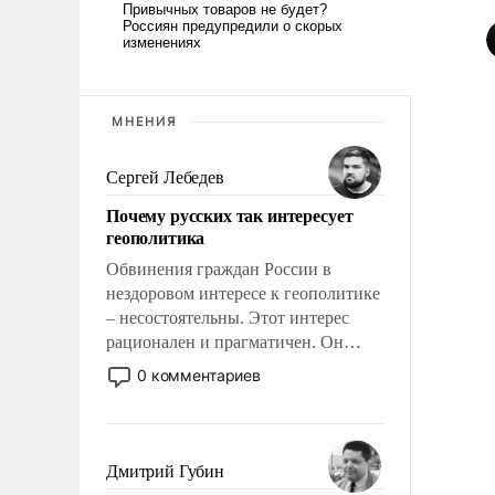
МНЕНИЯ
Сергей Лебедев
Почему русских так интересует
геополитика
Обвинения граждан России в
нездоровом интересе к геополитике
– несостоятельны. Этот интерес
рационален и прагматичен. Он
обусловлен тысячелетним опытом
0 комментариев
выживания в крайне непростых
условиях и фундаментальным
знанием, что мировая политика
имеет свойство заявляться на порог
Дмитрий Губин
нашего дома.