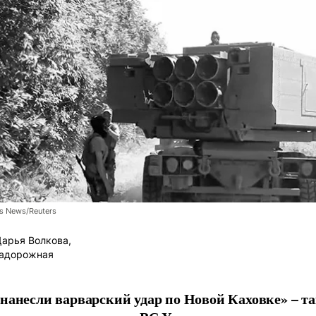
s News/Reuters
арья Волкова,
Задорожная
нанесли варварский удар по Новой Каховке» – т