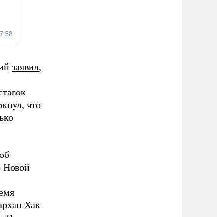
кий
заявил
,
ставок
кнул, что
ько
об
о Новой
м
ремя
архан Хак