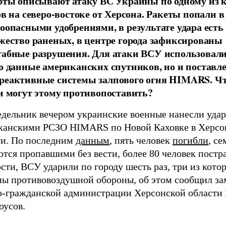
рты описывают атаку ВС Украины по одному из
ов на северо-востоке от Херсона. Ракеты попали в
оопасными удобрениями, в результате удара ест
жество раненых, в центре города зафиксированы
абные разрушения. Для атаки ВСУ использовали
о данные американских спутников, но и поставл
еактивные системы залпового огня HIMARS. Ч
и могут этому противопоставить?
едельник вечером украинские военные нанесли уда
канскими РСЗО HIMARS по Новой Каховке в Херсо
ти. По последним
данным
, пять человек
погибли
, се
тся пропавшими без вести, более 80 человек постр
сти, ВСУ ударили по городу шесть раз, три из кото
мы противовоздушной обороны, об этом сообщил за
о-гражданской администрации Херсонской области
оусов.