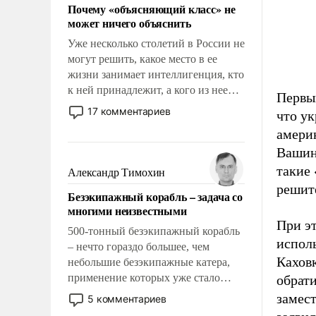
Почему «объясняющий класс» не
может ничего объяснить
Уже несколько столетий в России не
могут решить, какое место в ее
жизни занимает интеллигенция, кто
к ней принадлежит, а кого из нее
Первы
исключили с правом
17 комментариев
что у
восстановления и без оного. И чем
амери
она отличается от просто
Вашин
образованных людей. Иногда
казалось, что эти вопросы решены
такие 
Александр Тимохин
раз и навсегда, но – нет, не решены.
решит
Безэкипажный корабль – задача со
многими неизвестными
При э
500-тонный безэкипажный корабль
испол
– нечто гораздо большее, чем
Кахов
небольшие безэкипажные катера,
применение которых уже стало
обрат
обыденностью. Задача по созданию
замес
5 комментариев
такого корабля очень сложна и