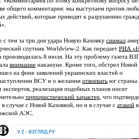
: «Комментариев по этому конкретному вопросу нет
тве общего комментария: мы выступаем против люб
ых действий, которые приводят к разрушению граж
й».
 с тем за три дня удара Новую Каховку
снимал
амер
рческий спутник Worldview-2. Как передает
РИА «Н
а производилась 8 июля. На эту проблему газета В
ала
внимание
накануне. Кроме того, обстрел Новой
ошел на фоне заявлений украинских властей о
наступлении ВСУ и о желании
отвоевать
юг страны.
м экспертов, реализация подобных планов носит
чительно
террористический характер
, что подтверд
 в случае с Новой Каховкой, но и в случае с
атакой
в
ожской АЭС.