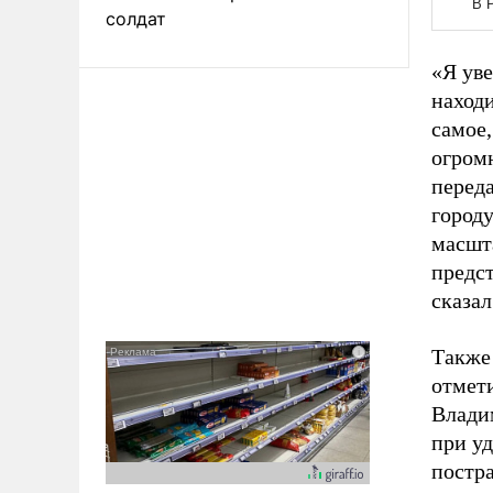
солдат
«Я уве
находи
самое,
огромн
перед
городу
масшт
предст
сказал
Также
отмет
Влади
при у
постра