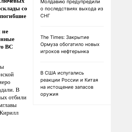
 ключевых
Молдавию предупредили
 склады со
о последствиях выхода из
ь погибшие
СНГ
 не
The Times: Закрытие
енные
Ормуза обогатило новых
то ВС
игроков нефтерынка
ры
В США испугались
нской
реакции России и Китая
меро
на истощение запасов
адали. В
оружия
рых отбили
мглавы
 Кирилл