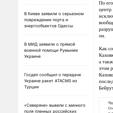
По его
центр
В Киеве заявили о серьезном
исклю
повреждении порта и
вообще
энергообъектов Одессы
разруш
он.
В МИД заявили о прямой
Как с
военной помощи Румынии
Кахов
Украине
а так
этом 
Кахов
Госдеп сообщил о передаче
Украине ракет ATACMS из
после
Турции
Бейру
«Северяне» вывели с минного
поля пленных российских