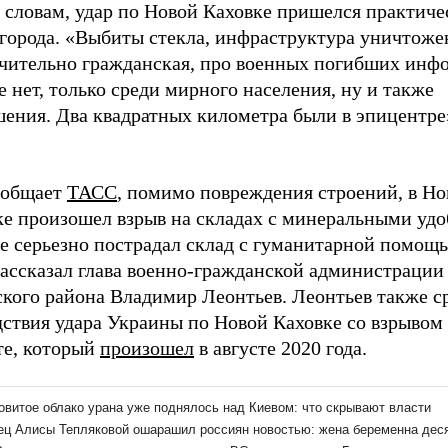
 словам, удар по Новой Каховке пришелся практиче
 города. «Выбиты стекла, инфраструктура уничтоже
чительно гражданская, про военных погибших инф
 нет, только среди мирного населения, ну и также
ения. Два квадратных километра были в эпицентре»
ообщает
ТАСС
, помимо повреждения строений, в Но
ке произошел взрыв на складах с минеральными уд
же серьезно пострадал склад с гуманитарной помощ
рассказал глава военно-гражданской администрации
ского района Владимир Леонтьев. Леонтьев также с
дствия удара Украины по Новой Каховке со взрывом
те, который
произошел
в августе 2020 года.