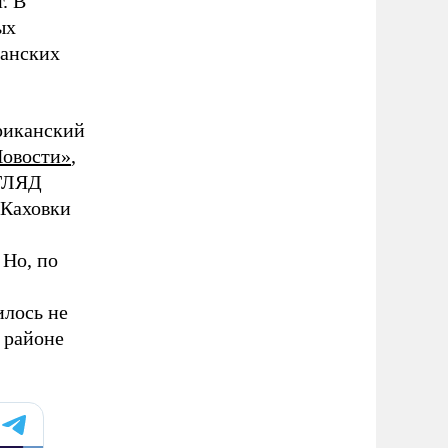
. В
ых
данских
иканский
овости»
,
ЗГЛЯД
 Каховки
 Но, по
илось не
 районе