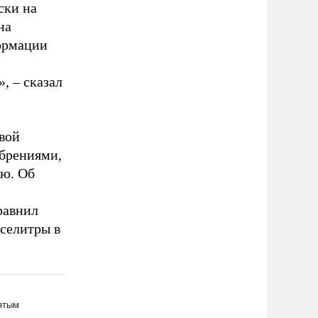
ски на
на
ормации
, – сказал
вой
обрениями,
ью. Об
равнил
 селитры в