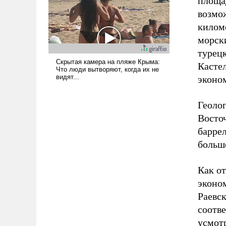
площа
вступила в вооруженное
возмо
противостояние с Ираном.
килом
морск
турец
Касте
эконо
Геоло
Восточ
баррел
больш
Как о
эконо
Раевс
соотве
усмот