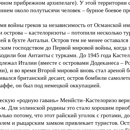
чном прибрежном архипелаге). У этой территории 
нием около полутысячи человек – бурное боевое пр
емя войны греков за независимость от Османской и
и острова – кастелоризоты – потопили несколько т
ей в бухте Антальи. Остров тем не менее оставался
ским господством до Первой мировой войны, когда 
ходили бои Антанты с турками. До 1945 года Касте
длежал Италии (вместе с островами Додеканеса – Р
и), и во время Второй мировой вновь стал ареной б
ивался британский десант, остров бомбили самолет
аффе, он был под немецкой оккупацией.
ческую «родную гавань» Меийсти–Кастелоризо верн
7-м. Для эллинской родины это стало хорошим прио
олько потому, что этот райский уголок с гротами, 
олем и рыцарским замком привлекает туристов. Ост