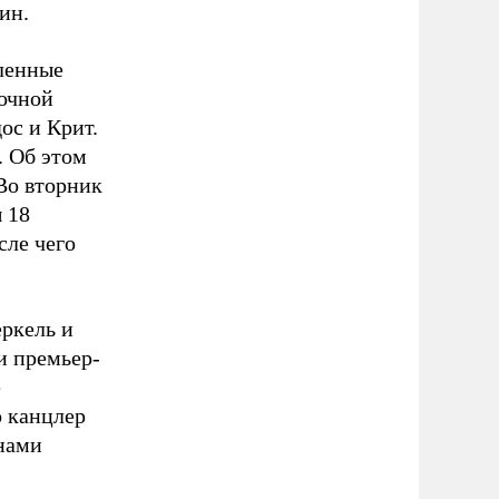
ин.
сленные
точной
ос и Крит.
. Об этом
Во вторник
 18
сле чего
еркель и
и премьер-
е
о канцлер
нами