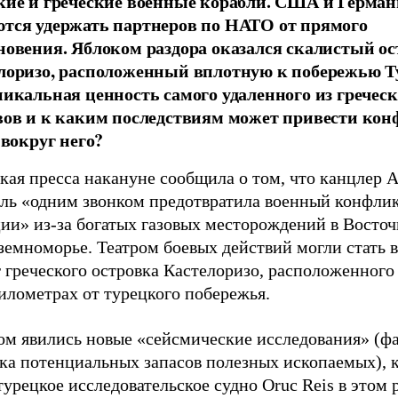
кие и греческие военные корабли. США и Герма
тся удержать партнеров по НАТО от прямого
новения. Яблоком раздора оказался скалистый о
лоризо, расположенный вплотную к побережью Т
никальная ценность самого удаленного из гречес
вов и к каким последствиям может привести кон
 вокруг него?
кая пресса накануне сообщила о том, что канцлер 
ль «одним звонком предотвратила военный конфли
ции» из-за богатых газовых месторождений в Восто
земноморье. Театром боевых действий могли стать 
 греческого островка Кастелоризо, расположенного 
илометрах от турецкого побережья.
ом явились новые «сейсмические исследования» (ф
дка потенциальных запасов полезных ископаемых), 
турецкое исследовательское судно Oruc Reis в этом 