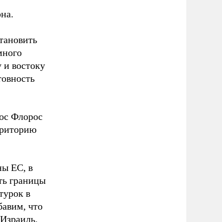
на.
тановить
много
 и востоку
товность
нос Флорос
ерриторию
ы ЕС, в
ть границы
турок в
бавим, что
 Израиль.