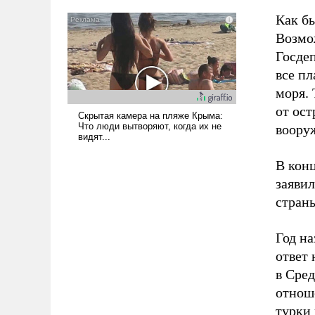
Как бы
Возмож
Госде
все пл
моря. 
от ост
воору
В кон
заявил
стран
Год н
ответ
в Сре
отнош
турки