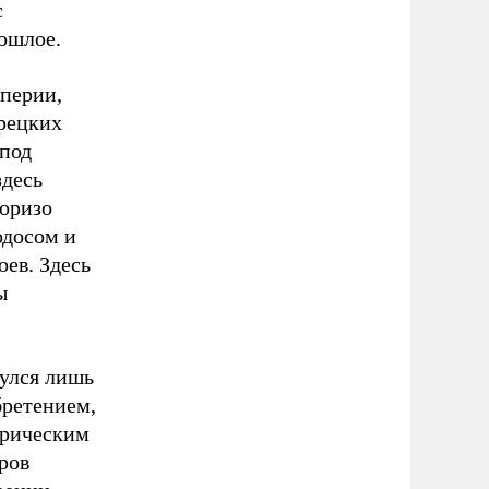
с
ошлое.
мперии,
урецких
 под
здесь
лоризо
одосом и
оев. Здесь
ы
улся лишь
бретением,
дорическим
ров