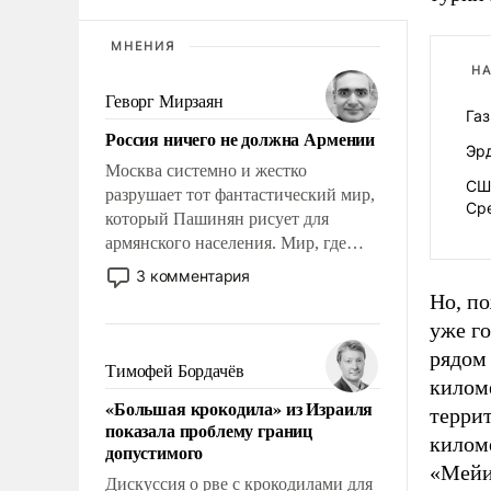
МНЕНИЯ
НА
Геворг Мирзаян
Газ
Россия ничего не должна Армении
Эр
Москва системно и жестко
СШ
разрушает тот фантастический мир,
Ср
который Пашинян рисует для
армянского населения. Мир, где
этому населению все должны
3 комментария
просто по определению, где его
Но, п
политические прожекты будут
уже г
беспрекословно оплачиваться за
рядом 
счет российских
Тимофей Бордачёв
килом
налогоплательщиков и где за свои
«Большая крокодила» из Израиля
поступки не нужно отвечать.
террит
показала проблему границ
киломе
допустимого
«Мейи
Дискуссия о рве с крокодилами для