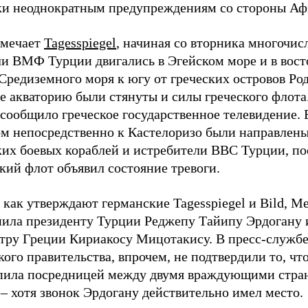
ки неоднократным предупреждениям со стороны Аф
тмечает
Tagesspiegel
, начиная со вторника многочи
ли ВМФ Турции двигались в Эгейском море и в вос
Средиземного моря к югу от греческих островов Род
е акваторию были стянуты и силы греческого флота
сообщило греческое государственное телевидение. 
ом непосредственно к Кастелоризо были направлены
ких боевых кораблей и истребители ВВС Турции, по
кий флот объявил состояние тревоги.
 как утверждают германские Tagesspiegel и Bild, М
нила президенту Турции Реджепу Тайипу Эрдогану 
тру Греции Кириакосу Мицотакису. В пресс-служб
ого правительства, впрочем, не подтвердили то, чт
пила посредницей между двумя враждующими стра
– хотя звонок Эрдогану действительно имел место.