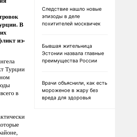
ния
Следствие нашло новые
стровок
эпизоды в деле
урции. В
похитителей москвичек
ких
фликт из-
Бывшая жительница
Эстонии назвала главные
преимущества России
Ангела
кт Турции
чном
Врачи объяснили, как есть
воды
мороженое в жару без
всего в
вреда для здоровья
актически
которые
районе,