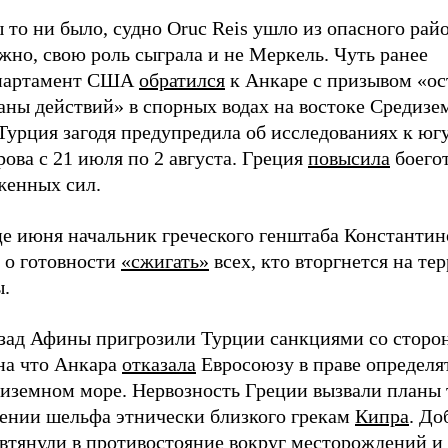
 то ни было, судно Oruc Reis ушло из опасного райо
но, свою роль сыграла и не Меркель. Чуть ранее
партамент США
обратился
к Анкаре с призывом «ос
аны действий» в спорных водах на востоке Средизе
Турция загодя предупредила об исследованиях к югу
рова с 21 июля по 2 августа. Греция
повысила
боего
женных сил.
це июня начальник греческого генштаба Константи
 о готовности
«сжигать»
всех, кто вторгнется на т
ы.
азад Афины пригрозили Турции санкциями со сторон
 на что Анкара
отказала
Евросоюзу в праве определя
диземном море. Нервозность Греции вызвали планы 
ении шельфа этнически близкого грекам
Кипра
. До
 втянули в противостояние вокруг месторождений и