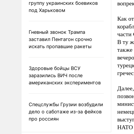
группу украинских боевиков
вопре
под Харьковом
Как о
кораб
Гневный звонок Трампа
части 
заставил Пентагон срочно
В ту ж
искать пропавшие ракеты
также 
вечер
турец
Здоровые бойцы ВСУ
гречес
заразились ВИЧ после
американских экспериментов
Далее,
позво
минис
Спецслужбы Грузии возбудили
немецк
дело о саботаже из-за фейков
про россиян
высту
НАТО 