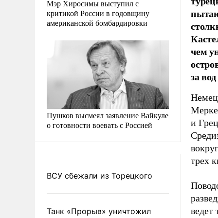
турец
Мэр Хиросимы выступил с
пытаю
критикой России в годовщину
американской бомбардировки
столк
Касте
чем у
остро
за вод
Немец
Мерке
Пушков высмеял заявление Вайкуле
и Гре
о готовности воевать с Россией
Среди
вокруг
трех к
ВСУ сбежали из Торецкого
Повод
разве
ведет 
Танк «Прорыв» уничтожил