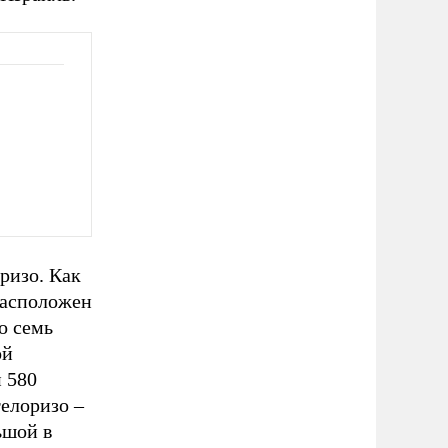
ризо. Как
расположен
о семь
ой
и 580
елоризо –
ьшой в