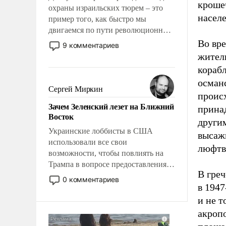
кроше
охраны израильских тюрем – это
населе
пример того, как быстро мы
двигаемся по пути революционных
изменений. То, что несколько лет
Во вр
9 комментариев
назад было образом для
жител
псевдонаучной фантастики, стало
корабл
всерьез обсуждаемой идеей.
осман
Сергей Миркин
проис
Зачем Зеленский лезет на Ближний
прина
Восток
другим
Украинские лоббисты в США
высаж
использовали все свои
люфтв
возможности, чтобы повлиять на
Трампа в вопросе предоставления
В гре
вооружений своим нанимателям.
0 комментариев
в 194
Вероятно, кому-то из тех, кто
консультирует Киев, пришла в
и не т
голову мысль: хорошо бы
акроп
продемонстрировать, что Украина