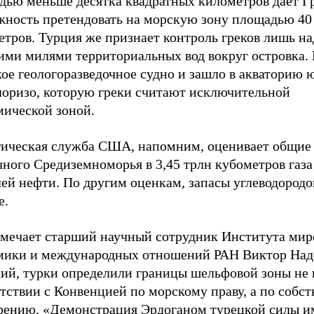
дью меньше десятка квадратных километров дает Г
жность претендовать на морскую зону площадью 40 
етров. Турция же признает контроль греков лишь н
ими милями территориальных вод вокруг островка.
кое геологоразведочное судно и зашло в акваторию
лоризо, которую греки считают исключительной
мической зоной.
гическая служба США, напомним, оценивает общие
ного Средиземноморья в 3,45 трлн кубометров газа
ей нефти. По другим оценкам, запасы углеводородо
е.
тмечает старший научный сотрудник Института мир
мики и международных отношений РАН Виктор Над
кий, турки определили границы шельфовой зоны не 
тствии с Конвенцией по морскому праву, а по собс
рению. «Демонстрация Эрдоганом турецкой силы и