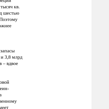
реции
тысяч кв.
ад шестью
 Поэтому
 южнее
 запасы
 и 3,8 млрд
в – вдвое
овой
еин-
в
твенному
меет