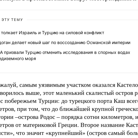
 ЭТУ ТЕМУ
 толкает Израиль и Турцию на силовой конфликт
доган делает новый шаг по воссозданию Османской империи
А призвали Турцию отменить исследования в спорных водах
едиземного моря
ожалуй, самым уязвимым участком оказался Кастело
оворилось выше, этот маленький скалистый остров 
с побережьем Турции: до турецкого порта Каш всег
етров, при том, что до ближайшей крупной греческ
ории –острова Родос – порядка сотни километров, 
тров от материковой Греции. Второе название Каст
сти», что значит «крупнейший» (остров самый бол