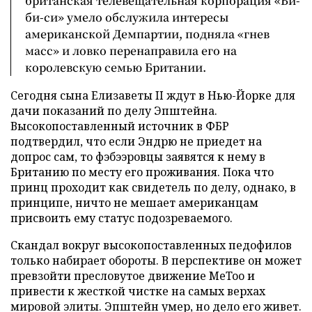
британская телевещательная корпорация «Би-
би-си» умело обслужила интересы
американской Демпартии, подняла «гнев
масс» и ловко перенаправила его на
королевскую семью Британии.
Сегодня сына Елизаветы II ждут в Нью-Йорке для
дачи показаний по делу Эпштейна.
Высокопоставленный источник в ФБР
подтвердил, что если Эндрю не приедет на
допрос сам, то фэбээровцы заявятся к нему в
Британию по месту его проживания. Пока что
принц проходит как свидетель по делу, однако, в
принципе, ничто не мешает американцам
присвоить ему статус подозреваемого.
Скандал вокруг высокопоставленных педофилов
только набирает обороты. В перспективе он может
превзойти пресловутое движение MeToo и
привести к жесткой чистке на самых верхах
мировой элиты. Эпштейн умер, но дело его живет.