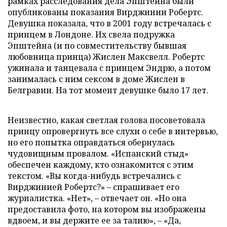
рамках расследования дела Эпштейна были
опубликованы показания Вирджинии Робертс.
Девушка показала, что в 2001 году встречалась с
принцем в Лондоне. Их свела подружка
Эпштейна (и по совместительству бывшая
любовница принца) Жислен Максвелл. Робертс
ужинала и танцевала с принцем Эндрю, а потом
занималась с ним сексом в доме Жислен в
Белгравии. На тот момент девушке было 17 лет.
Неизвестно, какая светлая голова посоветовала
принцу опровергнуть все слухи о себе в интервью,
но его попытка оправдаться обернулась
чудовищным провалом. «Испанский стыд»
обеспечен каждому, кто ознакомится с этим
текстом. «Вы когда-нибудь встречались с
Вирджинией Робертс?» – спрашивает его
журналистка. «Нет», – отвечает он. «Но она
предоставила фото, на котором вы изображены
вдвоем, и вы держите ее за талию», – «Да,