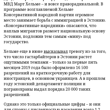
МВД Март Хельме – и вовсе праворадикальной. В
программе возглавляемой Хельме
Консервативной народной партии огромное
место занимает борьба с иммиграцией в Эстонию.
«Консервативные народники» опасаются, что
наплыв мигрантов размоет национальную основу
Эстонии, подложив тем самым «мину» под
государство.
Хельме еще в июне
высказывал
тревогу из-за того,
что число гастарбайтеров в Эстонии растет
ощутимыми темпами – только за первые пять
месяцев 2019 года было оформлено 16 500
разрешений на краткосрочную работу для
иностранцев, в основном украинцев. А в прошлом
году эстонский департамент полиции и
погранохраны выдал порядка 20 000 таких
разрешений.
Однако это только официальные цифры – и они
для страны с численностью населения всего 1,2