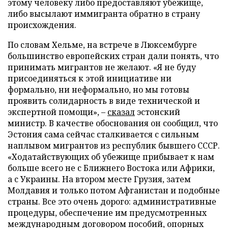
этому человеку либо предоставляют убежище,
либо высылают иммигранта обратно в страну
происхождения.
По словам Хельме, на встрече в Люксембурге
большинство европейских стран дали понять, что
принимать мигрантов не желают. «Я не буду
присоединяться к этой инициативе ни
формально, ни неформально, но мы готовы
проявить солидарность в виде технической и
экспертной помощи», –
сказал
эстонский
министр. В качестве обоснования он сообщил, что
Эстония сама сейчас сталкивается с сильным
наплывом мигрантов из республик бывшего СССР.
«Ходатайствующих об убежище прибывает к нам
больше всего не с Ближнего Востока или Африки,
а c Украины. На втором месте Грузия, затем
Молдавия и только потом Афганистан и подобные
страны. Все это очень дорого: административные
процедуры, обеспечение им предусмотренных
международным договором пособий, опорных