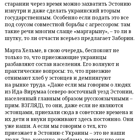
старании через время можно захватить Эстонию
изнутри и даже сделать украинский вторым
государственным. Особенно если подать это все
под соусом совместной борьбы с агрессором: там
такие речи многим слаще «маргарыну», – то ли в
шутку, то ли отчасти всерьез предлагает Заборин.
Марта Хельме, в свою очередь, беспокоит не
только то, что приезжающие украинцы
разбавляют состав населения. Его волнуют и
практические вопросы: то, что приезжие
отнимают хлеб у эстонцев и демпингуют
на рынке труда. «Даже если мы говорим о людях
из Ида-Вирумаа (северо-восточный уезд Эстонии,
населенный главным образом русскоязычными –
прим. ВЗГЛЯД), то они, даже если не являются
эстонцами, приехали сюда в советские времена и
их дети и внуки проживают здесь постоянно. Они
уже наши. А если мы говорим о тех, кто
приезжает в Эстонию с Украины – это не наши
люди. Это, конечно, проблема, потому что они