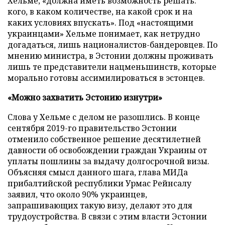
Хельме, «должна иметь возможность решать:
кого, в каком количестве, на какой срок и на
каких условиях впускать». Под «настоящими
украинцами» Хельме понимает, как нетрудно
догадаться, лишь националистов-бандеровцев. По
мнению министра, в Эстонии должны проживать
лишь те представители нацменьшинств, которые
морально готовы ассимилироваться в эстонцев.
«Можно захватить Эстонию изнутри»
Слова у Хельме с делом не разошлись. В конце
сентября 2019-го правительство Эстонии
отменило собственное решение десятилетней
давности об освобождении граждан Украины от
уплаты пошлины за выдачу долгосрочной визы.
Объясняя смысл данного шага, глава МИДа
прибалтийской республики Урмас Рейнсалу
заявил, что около 90% украинцев,
запрашивающих такую визу, делают это для
трудоустройства. В связи с этим власти Эстонии